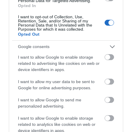
Personal Data for Targeted Advertising.
Opted In
μποφώρ είσαι μεγάλος εγκληματίας.
Η ΕΛΛΕΙΨΗ ΠΟΛΙΤΙΣΜΟΥ ΕΧΕΙ ΚΑΙ
I want to opt-out of Collection, Use,
Retention, Sale, and/or Sharing of my
ΟΡΙΑ ΚΑΙ ΔΕΝ ΜΠΟΡΕΙ ΝΑ ΣΥΝΕΧΙΣΤΕΙ.
Personal Data that Is Unrelated with the
Purposes for which it was collected.
ΜΑΣ ΑΔΙΚΕΙ ΤΗΝ ΤΟΠΙΚΗ ΚΟΙΝΩΝΙΑ
Opted Out
ΜΑΣ.
Google consents
ΑΠΆΝΤΗΣΗ
I want to allow Google to enable storage
related to advertising like cookies on web or
ΑΦΉΣΤΕ ΈΝΑ ΣΧΌΛΙΟ
device identifiers in apps.
I want to allow my user data to be sent to
Google for online advertising purposes.
Η ηλ. διεύθυνση σας δεν δημοσιεύεται.
Τα υποχρεωτικά πεδία
I want to allow Google to send me
σημειώνονται με
*
personalized advertising.
I want to allow Google to enable storage
related to analytics like cookies on web or
device identifiers in apps.