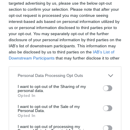
targeted advertising by us, please use the below opt-out
Anna Pylarinou: Ευχαριστώ θερμά το Εν
section to confirm your selection. Please note that after your
opt-out request is processed you may continue seeing
Άνδρω και προσωπικά τον κύριο Μπασαντή
interest-based ads based on personal information utilized by
για την άμεση κινητοποίηση και ενημέρωση σε
us or personal information disclosed to third parties prior to
ό,τι σχετίζεται με την χθεσινή πυρκαγιά, δίπλα
your opt-out. You may separately opt-out of the further
στο σπίτι μας
disclosure of your personal information by third parties on the
IAB’s list of downstream participants. This information may
ΑΠΆΝΤΗΣΗ
also be disclosed by us to third parties on the
IAB’s List of
Downstream Participants
that may further disclose it to other
third parties.
Ο/Η
ΩΣ ΕΔΩ ΚΑΙ ΜΗ ΠΑΡΕΚΕΙ
Please note that this website/app uses one or more Google
Personal Data Processing Opt Outs
02/05/2017 στις 02:15
services and may gather and store information including but
not limited to your visit or usage behaviour. You may click to
I want to opt-out of the Sharing of my
Ακόμα και στο τέλειο έγκλημα κάποτε θα γίνει
personal data.
grant or deny consent to Google and its third-party tags to
Opted In
το λάθος και το κουβάρι θα ξετυλιχθεί.
use your data for below specified purposes in below Google
consent section.
Σε κάποιον εμπρησμό, κάποιος θα δει ,
I want to opt-out of the Sale of my
Personal Data.
κάποιος θα μάθει και το έγκλημα θα
Opted In
σταματήσει.
I want to opt-out of processing my
Διότι όταν βάζεις φωτιά στο βουνό με επτά