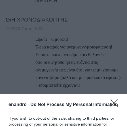
ΑΠΆΝΤΗΣΗ
Ο/Η
ΧΡΟΝΟΔΙΑΚΟΠΤΗΣ
03/05/2017 στις 15:23
Ωραία – Όμορφα!
Τώρα καιρός για ανεμογεννητριοφύτευση!
Είμαστε ικανοί να πάμε και εθελοντές!
όσο οι κινητοποιήσεις ενάντια στις
ανεμογεννήτριες είναι έτσι για να μη χάσουμε
κανένα ψήφο (αλλά και με προσωπικό όφελος)
– ετοιμαστείτε έρχονται!
ΑΠΆΝΤΗΣΗ
enandro -
Do Not Process My Personal Information
Ο/Η
Ανάρτηση από το f/b
If you wish to opt-out of the sale, sharing to third parties, or
processing of your personal or sensitive information for
02/05/2017 στις 11:18