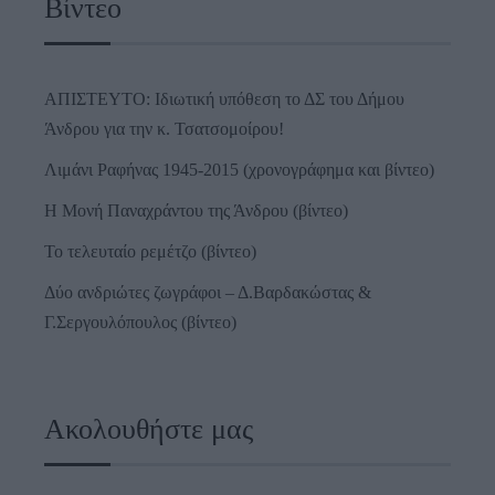
Βίντεο
ΑΠΙΣΤΕΥΤΟ: Ιδιωτική υπόθεση το ΔΣ του Δήμου
Άνδρου για την κ. Τσατσομοίρου!
Λιμάνι Ραφήνας 1945-2015 (χρονογράφημα και βίντεο)
Η Μονή Παναχράντου της Άνδρου (βίντεο)
Το τελευταίο ρεμέτζο (βίντεο)
Δύο ανδριώτες ζωγράφοι – Δ.Βαρδακώστας &
Γ.Σεργουλόπουλος (βίντεο)
Ακολουθήστε μας