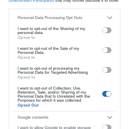
Downstream Participants
that may further disclose it to other
third parties.
Απαράδεκτη εμπειρία στη Ραφήνα. Φωτογραφίες από την
Please note that this website/app uses one or more Google
Personal Data Processing Opt Outs
αναχώρηση εκείνης της ώρας…
services and may gather and store information including but
not limited to your visit or usage behaviour. You may click to
I want to opt-out of the Sharing of my
ΑΠΟΚΛΕΙΣΤΙΚΟ: «ΕΤΣΙ ΑΝΑΚΑΛΥΨΑ ΤΟ
personal data.
grant or deny consent to Google and its third-party tags to
ΣΗΜΑΝΤΙΚΟ ΑΡΧΑΙΟ ΝΑΥΑΓΙΟ ΤΗΣ ΑΝΔΡΟΥ!…»
Opted In
use your data for below specified purposes in below Google
consent section.
«ΑΥΤΗ ΤΗΝ ΑΝΔΡΟ ΘΕΛΟΥΜΕ…»
I want to opt-out of the Sale of my
Personal Data.
Opted In
Πρόσφατα Άρθρα
I want to opt-out of processing my
Personal Data for Targeted Advertising.
Opted In
I want to opt-out of Collection, Use,
ΟΙ «ΕΥΤΥΧΙΣΜΕΝΕΣ
Retention, Sale, and/or Sharing of my
ΜΕΡΕΣ» ΕΙΝΑΙ ΜΠΡΟΣΤΑ:
Personal Data that Is Unrelated with the
Purposes for which it was collected.
Μια επίκαιρη ανάλυση για
Opted Out
το λιμάνι της Ραφήνας…
Google consents
06/08/2026
Η Άνδρος συνεχίζει να
I want to allow Google to enable storage