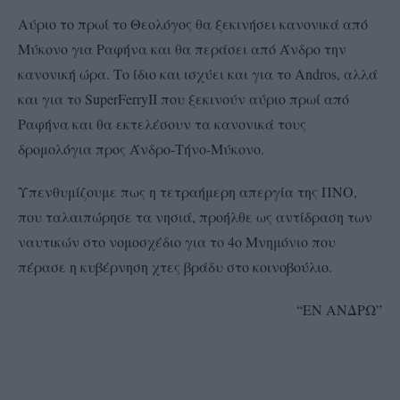
Αύριο το πρωί το Θεολόγος θα ξεκινήσει κανονικά από
Μύκονο για Ραφήνα και θα περάσει από Άνδρο την
κανονική ώρα. Το ίδιο και ισχύει και για το Andros, αλλά
και για το SuperFerryII που ξεκινούν αύριο πρωί από
Ραφήνα και θα εκτελέσουν τα κανονικά τους
δρομολόγια προς Άνδρο-Τήνο-Μύκονο.
Υπενθυμίζουμε πως η τετραήμερη απεργία της ΠΝΟ,
που ταλαιπώρησε τα νησιά, προήλθε ως αντίδραση των
ναυτικών στο νομοσχέδιο για το 4ο Μνημόνιο που
πέρασε η κυβέρνηση χτες βράδυ στο κοινοβούλιο.
“ΕΝ ΑΝΔΡΩ”