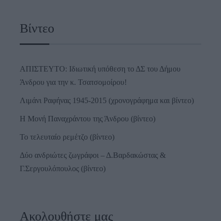
Βίντεο
ΑΠΙΣΤΕΥΤΟ: Ιδιωτική υπόθεση το ΔΣ του Δήμου
Άνδρου για την κ. Τσατσομοίρου!
Λιμάνι Ραφήνας 1945-2015 (χρονογράφημα και βίντεο)
Η Μονή Παναχράντου της Άνδρου (βίντεο)
Το τελευταίο ρεμέτζο (βίντεο)
Δύο ανδριώτες ζωγράφοι – Δ.Βαρδακώστας &
Γ.Σεργουλόπουλος (βίντεο)
Ακολουθήστε μας