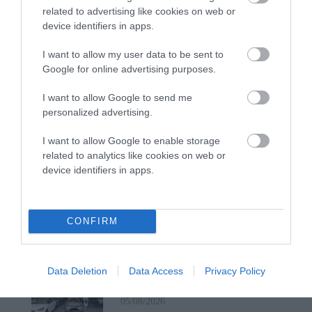
μπαρκάρει…
related to advertising like cookies on web or
device identifiers in apps.
06/08/2026
I want to allow my user data to be sent to
Google for online advertising purposes.
Η νεολαία της Άνδρου είναι
I want to allow Google to send me
εδώ. Χρειάζεται όμως
personalized advertising.
ευκαιρίες για να φανεί.
05/08/2026
I want to allow Google to enable storage
related to analytics like cookies on web or
device identifiers in apps.
Η Φιλαρμονική του
Μουσικού Συλλόγου
Άνδρου τίμησε τον
μοναδικό Γιώργο Κατσαρό
CONFIRM
05/08/2026
ΡΑΦΗΝΑ – ΘΕΟΥΤΑ
Data Deletion
Data Access
Privacy Policy
σημειώσατε…
05/08/2026