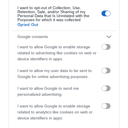
I want to opt-out of Collection, Use,
Δέκα χρόνια αργότερα, το 1992, ο Λεωνίδας Γονέος
Retention, Sale, and/or Sharing of my
Personal Data that Is Unrelated with the
επεκτείνει τις επιχειρήσεις του με ένα νέο κτίριο –
Purposes for which it was collected.
Opted Out
αποθήκες και χονδρεμπόριο – στην Πελεκανιά της
Χώρας. Το νησί είναι πια ανερχόμενος προορισμός και ο
Google consents
τουρισμός έχει αρχίσει να μπαίνει στη ζωή του. Μαζί με
I want to allow Google to enable storage
τους τουρίστες και νέοι κάτοικοι ή παραθεριστές δίνουν
related to advertising like cookies on web or
νέα οικονομική ζωή στην Άνδρο.
device identifiers in apps.
I want to allow my user data to be sent to
Όλα αυτά μέχρι το 1999, που ανοίγει το πρώτο κανονικό
Google for online advertising purposes.
σούπερ-μάρκετ στην Άνδρο. Είναι το σούπερ-μάρκετ
Γαληνού-Μώρου, που ήρθε από την Χαλκίδα, στα
I want to allow Google to send me
personalized advertising.
Πευκάκια της Xώρας.
Αυτό το σούπερ-μάρκετ αλλάζει
όλα τα δεδομένα στον χώρο του λιανεμπορίου της
I want to allow Google to enable storage
Άνδρου. Όσοι δεν μπορούν να ακολουθήσουν τη νέα
related to analytics like cookies on web or
device identifiers in apps.
τάση που παθαίνουν καθίζηση. Αναφέρεται πως σε
μπακάλικο της εποχής έπεσε ο τζίρος μέσα σε έξι μήνες