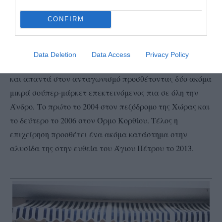
κατά 90%!! Την επόμενη περίοδο το μικρό μπακάλικο
CONFIRM
αντέδρασε, εκσυγχρονίστηκε και έγινε σούπερ-μάρκετ.
Και στο τέλος αύξησε τον τζίρο του κατά 300%!!!
Data Deletion
Data Access
Privacy Policy
Στην επόμενη δεκαετία ο Λεωνίδας Γονέος εξελίσσεται
και απαντά στον ανταγωνισμό προσθέτοντας δύο ακόμα
μικρά σούπερ-μάρκετ επεκτεινόμενος πια σε όλη την
Άνδρο.
Το πρώτο το 2004 στον πεζόδρομο της Χώρας και
το δεύτερο το 2006 στον Όρμο Κορθίου. Τέλος η
επιχείρηση προσθέτει ένα ακόμα κατάστημα στην
αλυσίδα της στην ευθεία του Άγιου Πέτρου το 2013.