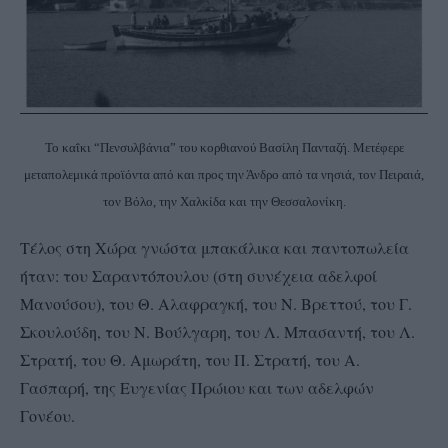
Το καΐκι “Πενσυλβάνια” του κορθιανού Βασίλη Πανταζή. Μετέφερε
μεταπολεμικά προϊόντα από και προς την Άνδρο από τα νησιά, τον Πειραιά,
τον Βόλο, την Χαλκίδα και την Θεσσαλονίκη.
Τέλος στη Χώρα γνώστα μπακάλικα και παντοπωλεία
ήταν: του Σαραντόπουλου (στη συνέχεια αδελφοί
Μανούσου), του Θ. Αλαφραγκή, του Ν. Βρεττού, του Γ.
Σκουλούδη, του Ν. Βούλγαρη, του Λ. Μπασαντή, του Λ.
Στρατή, του Θ. Αμωράτη, του Π. Στρατή, του Α.
Γασπαρή, της Ευγενίας Πρώιου και των αδελφών
Γονέου.