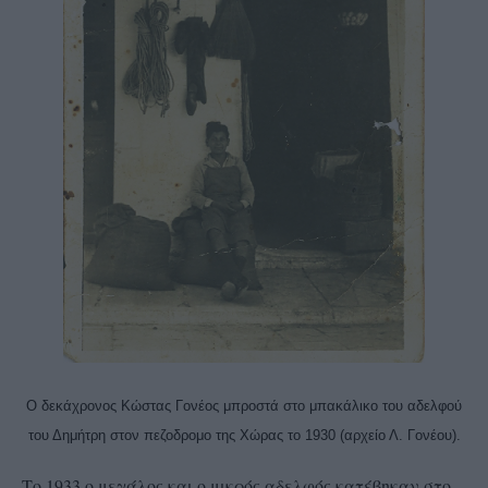
Ο δεκάχρονος Κώστας Γονέος μπροστά στο μπακάλικο του αδελφού
του Δημήτρη στον πεζοδρομο της Χώρας το 1930 (αρχείο Λ. Γονέου).
Το 1933 ο μεγάλος και ο μικρός αδελφός κατέβηκαν στο