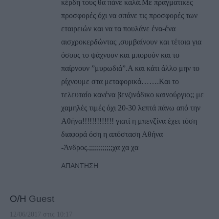
κέρδη τους θα πάνε καλά.Με πραγματικές
προσφορές όχι να σπάνε τις προσφορές των
εταιρειών και να τα πουλάνε ένα-ένα
αισχροκερδώντας ,συμβαίνουν και τέτοια για
όσους το ψάχνουν και μπορούν και το
παίρνουν ”μυρωδιά”.Α και κάτι άλλο μην το
ρίχνουμε στα μεταφορικά…….Και το
τελευταίο κανένα βενζινάδικο καινούργιο;; με
χαμηλές τιμές όχι 20-30 λεπτά πάνω από την
Αθήνα!!!!!!!!!!!!! γιατί η μπενζίνα έχει τόση
διαφορά όση η απόσταση Αθήνα
-Άνδρος.;;;;;;;;;;;;χα χα χα
ΑΠΆΝΤΗΣΗ
Ο/Η
Guest
12/06/2017 στις 10:17