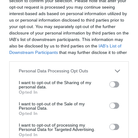
νησιού. Ο κεντρικός δρόμος είναι μεγάλος κράχτης για
section to confirm your selection. Please note that after your
opt-out request is processed you may continue seeing
ένα νέο παντοπωλείο στην είσοδο της Χώρας, καθώς
interest-based ads based on personal information utilized by
δίνει περισσότερες δυνατότητες στην επιχείρηση.
us or personal information disclosed to third parties prior to
your opt-out. You may separately opt-out of the further
disclosure of your personal information by third parties on the
IAB’s list of downstream participants. This information may
also be disclosed by us to third parties on the
IAB’s List of
Downstream Participants
that may further disclose it to other
third parties.
Please note that this website/app uses one or more Google
Personal Data Processing Opt Outs
services and may gather and store information including but
not limited to your visit or usage behaviour. You may click to
I want to opt-out of the Sharing of my
personal data.
grant or deny consent to Google and its third-party tags to
Opted In
use your data for below specified purposes in below Google
consent section.
I want to opt-out of the Sale of my
Personal Data.
Opted In
I want to opt-out of processing my
Personal Data for Targeted Advertising.
Opted In
Τέσσερα καταστήματα της εταιρείας στην Άνδρο (αρχείο Λ. Γονέου) .