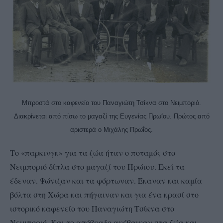
Μπροστά στο καφενείο του Παναγιώτη Τσίκνα στο Νειμποριό.
Διακρίνεται από πίσω το μαγαζί της Ευγενίας Πρωΐου. Πρώτος από
αριστερά ο Μιχάλης Πρωΐος.
Το «παρκινγκ» για τα ζώα ήταν ο ποταμός στο
Νειμποριό δίπλα στο μαγαζί του Πρώιου. Εκεί τα
έδεναν. Ψώνιζαν και τα φόρτωναν. Έκαναν και καμία
βόλτα στη Χώρα και πήγαιναν και για ένα κρασί στο
ιστορικό καφενείο του Παναγιώτη Τσίκνα στο
Νειμποριό. Και το απόβραδο ανέβαιναν στα ζώα και