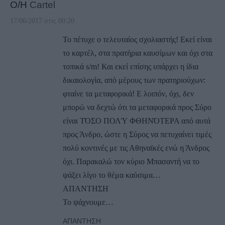
Ο/Η
Cartel
17/06/2017 στις 00:20
Το πέτυχε ο τελευταίος σχολιαστής! Εκεί είναι
το καρτέλ, στα πρατήρια καυσίμων και όχι στα
τοπικά s/m! Και εκεί επίσης υπάρχει η ίδια
δικαιολογία, από μέρους των πρατηριούχων:
φταίνε τα μεταφορικά! Ε λοιπόν, όχι, δεν
μπορώ να δεχτώ ότι τα μεταφορικά προς Σύρο
είναι ΤΌΣΟ ΠΟΛΎ ΦΘΗΝΌΤΕΡΑ από αυτά
προς Άνδρο, ώστε η Σύρος να πετυχαίνει τιμές
πολύ κοντινές με τις Αθηναϊκές ενώ η Άνδρος
όχι. Παρακαλώ τον κύριο Μπασαντή να το
ψάξει λίγο το θέμα καύσιμα…
ΑΠΑΝΤΗΣΗ
Το ψάχνουμε…
ΑΠΆΝΤΗΣΗ