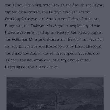
του Τάσου Γιαννάκη, στις Στενιές της Διαμάντης Βήχου,
της Μίνας Κυρτάτα, του Γιώργη Μαριέτη και του
Θεοδόση Φαλάγγα, στ’ Αποίκια του Γιάννη Ραΐση, στη
Βουρκωτή του Γιώργου Μανδαράκα, στη Μεσαριά του
Κωνσταντίνου Μωραΐτη, του Ευάγγελου Βούλγαρη και
του Θόδωρου Μπαφαλούκου, στον Πιτροφό του Αντώνη
και του Κωνσταντίνου Κουλούρη, στον Πάνω Πιτροφό
του Νικόλαου Λάβδα και του Λεονάρδου Αννύση, στο
Υψηλού του Φουντουλάκη, στις Στραπουριές του
Περτέση και του Δ. Στυλιανού.