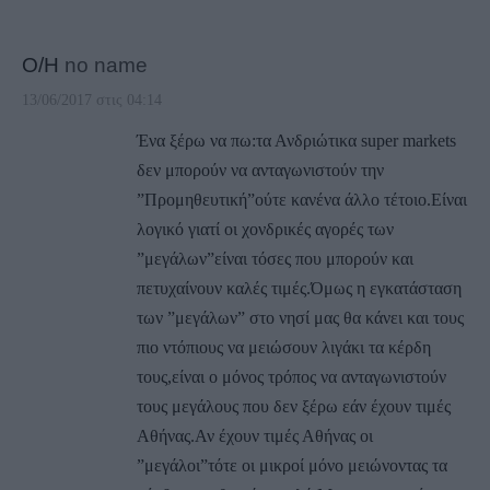
Ο/Η
no name
13/06/2017 στις 04:14
Ένα ξέρω να πω:τα Ανδριώτικα super markets
δεν μπορούν να ανταγωνιστούν την
”Προμηθευτική”ούτε κανένα άλλο τέτοιο.Είναι
λογικό γιατί οι χονδρικές αγορές των
”μεγάλων”είναι τόσες που μπορούν και
πετυχαίνουν καλές τιμές.Όμως η εγκατάσταση
των ”μεγάλων” στο νησί μας θα κάνει και τους
πιο ντόπιους να μειώσουν λιγάκι τα κέρδη
τους,είναι ο μόνος τρόπος να ανταγωνιστούν
τους μεγάλους που δεν ξέρω εάν έχουν τιμές
Αθήνας.Αν έχουν τιμές Αθήνας οι
”μεγάλοι”τότε οι μικροί μόνο μειώνοντας τα