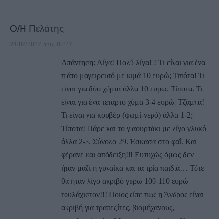
Ο/Η
Πελάτης
24/07/2017 στις 07:27
Απάντηση: Λίγα! Πολύ λίγα!!! Τι είναι για ένα
πιάτο μαγειρευτό με κιμά 10 ευρώ; Τιπότα! Τι
είναι για δύο χόρτα άλλα 10 ευρώ; Τίποτα. Τι
είναι για ένα τεταρτο χύμα 3-4 ευρώ; Τζάμπα!
Τι είναι για κουβέρ (ψωμί-νερό) άλλα 1-2;
Τίποτα! Πάρε και το γιαουρτάκι με λίγο γλυκό
άλλα 2-3. Σύνολο 29. Έσκασα στο φαΐ. Και
φέρανε και απόδειξη!!! Ευτυχώς όμως δεν
ήταν μαζί η γυναίκα και τα τρία παιδιά… Τότε
θα ήταν λίγο ακριβό γυρω 100-110 ευρώ
τουλάχιστον!!! Ποιος είπε πως η Άνδρος είναι
ακριβή για τραπεζίτες, βιομήχανους,