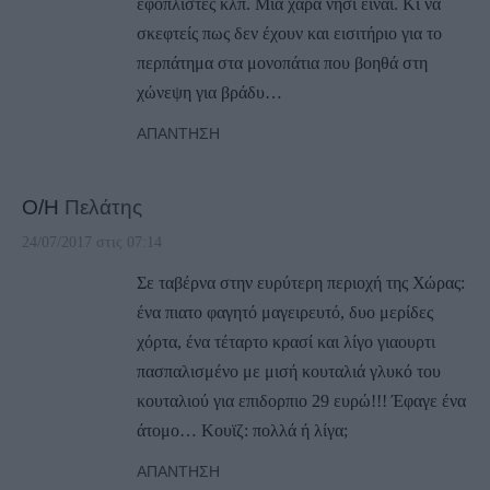
εφοπλιστές κλπ. Μια χαρά νησί είναι. Κι να
σκεφτείς πως δεν έχουν και εισιτήριο για το
περπάτημα στα μονοπάτια που βοηθά στη
χώνεψη για βράδυ…
ΑΠΆΝΤΗΣΗ
Ο/Η
Πελάτης
24/07/2017 στις 07:14
Σε ταβέρνα στην ευρύτερη περιοχή της Χώρας:
ένα πιατο φαγητό μαγειρευτό, δυο μερίδες
χόρτα, ένα τέταρτο κρασί και λίγο γιαουρτι
πασπαλισμένο με μισή κουταλιά γλυκό του
κουταλιού για επιδορπιο 29 ευρώ!!! Έφαγε ένα
άτομο… Κουϊζ: πολλά ή λίγα;
ΑΠΆΝΤΗΣΗ