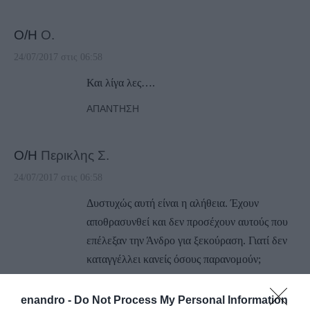
Ο/Η
Ο.
24/07/2017 στις 06:58
Και λίγα λες….
ΑΠΆΝΤΗΣΗ
Ο/Η
Περικλης Σ.
24/07/2017 στις 06:58
Δυστυχώς αυτή είναι η αλήθεια. Έχουν
αποθρασυνθεί και δεν προσέχουν αυτούς που
επέλεξαν την Άνδρο για ξεκούραση. Γιατί δεν
καταγγέλλει κανείς όσους παρανομούν;
ΑΠΆΝΤΗΣΗ
enandro -
Do Not Process My Personal Information