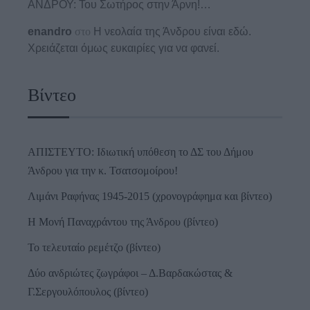
ΑΝΔΡΟΥ: Του Σωτήρος στην Άρνη!…
enandro
στο
Η νεολαία της Άνδρου είναι εδώ.
Χρειάζεται όμως ευκαιρίες για να φανεί.
Βίντεο
ΑΠΙΣΤΕΥΤΟ: Ιδιωτική υπόθεση το ΔΣ του Δήμου
Άνδρου για την κ. Τσατσομοίρου!
Λιμάνι Ραφήνας 1945-2015 (χρονογράφημα και βίντεο)
Η Μονή Παναχράντου της Άνδρου (βίντεο)
Το τελευταίο ρεμέτζο (βίντεο)
Δύο ανδριώτες ζωγράφοι – Δ.Βαρδακώστας &
Γ.Σεργουλόπουλος (βίντεο)