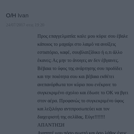
Ο/Η
Ivan
24/07/2017 στις 19:20
Προς επαγγελματία: καλε μου κύριε σου έβαλε
κάποιος το μαχαίρι στο λαιμό να ανοίξεις
εστιατόριο, καφέ, σουβλατζίδικο ή ο,τι άλλο
έκανες; Ας μην το άνοιγες αν δεν έβγαινες.
Βέβαια το ύφος της ανάρτησης σου προδίδει
και την ποιότητα σου και βέβαια εκθέτει
ανεπανόρθωτα τον κύριο που ενέκρινε το
συγκεκριμένο σχολιο και έδωσε το ΟΚ να βγει
στον αέρα. Προφανώς το συγκεκριμένο ύφος
και λεξιλόγιο αντιπροσωπεύει και τον
διαχειριστή της σελίδας. Εύγε!!!!!!!
ΑΠΑΝΤΗΣΗ
Αγαπητέ μου πόσο σωστό και όσο λάθος έχεις