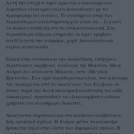
Αυτή την εποχή οι τιμές αρκετών ενοικιαζομένων
δωματίων είναι κραυγαλέα δυσανάλογες με τις
προσφερόμενες ανέσεις.
Το αγαπημένο σπορ των
περισσότερων καταστηματαρχών είναι να… ξεχνούν
να δώσουν απόδειξη στο πελάτη-καταναλωτή.
Στα
περισσότερα είδη και υπηρεσίες οι τιμές τραβούν
ανεξέλεγκτα την ανηφόρα, χωρίς δικαιολογία και
κυρίως αυτογνωσία.
Ειδικά στην εστίαση και την διασκέδαση, υπάρχουν
περιπτώσεις ακρίβειας,
ανάλογης της Μυκόνου. Μα η
Άνδρος δεν είναι ούτε Μύκονος, ούτε «Μεγάλη
Βρετανία». Έ
να νησί παραθεριστικό είναι, που η δύναμη
του προέρχεται από τις οικογένειες των Ελλήνων, οι
όποιες παρά την δεινή οικονομική κατάσταση του κάθε
νοικοκυριού προσπαθούν να εξοικονομήσουν κάποια
χρήματα για ολιγοήμερες διακοπές.
Ακούγονται παράπονα και στο διαδίκτυο ανεβαίνουν,
ήδη, αρνητικά σχόλια.
Η Άνδρος φέτος το καλοκαίρι
βρίσκεται ψηλά στην λίστα των δημοφιλών νησιών. Η
καλή της εικόνα είναι και η παρακαταθήκη της για το