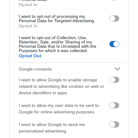
Opted In
νησιού θέλουν να “κονομήσουν” σε δυο μήνες
τόσα όσα χρειάζονται για να ζουν ενα χρόνο,
I want to opt-out of processing my
Personal Data for Targeted Advertising.
θα κλαίνε με μαύρο δάκρυ. Ο κόσμος τους
Opted In
γυρίζει σιγά σιγά την πλάτη. Ναξος, Σίφνος κτλ
I want to opt-out of Collection, Use,
μαζεύουν κόσμο εμείς τον διώχνουμε:
Retention, Sale, and/or Sharing of my
Personal Data that Is Unrelated with the
Σκουπιδα παντού, νερό με το σταγονόμετρο,
Purposes for which it was collected.
εισιτήρια στα καράβια ΠΑΝΑΚΡΙΒΑ,
Opted Out
επενδύσεις ΜΗΔΕΝ, αστυνόμευση
Google consents
ΑΝΥΠΑΡΚΤΗ! Η δημοτική Αρχή ας ρίξει μια
μάτια τι έγινε στη Μήλο. Σύντομα κάποιος θα
I want to allow Google to enable storage
related to advertising like cookies on web or
βγάλει και τη δίκη της ανικανότητα στη φορά
device identifiers in apps.
και τότε να δω τι θα κάνουν!
I want to allow my user data to be sent to
ΑΠΆΝΤΗΣΗ
Google for online advertising purposes.
I want to allow Google to send me
ΑΦΉΣΤΕ ΈΝΑ ΣΧΌΛΙΟ
personalized advertising.