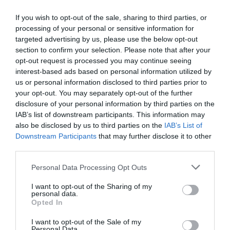
Ο/Η
Ζ.Μ
If you wish to opt-out of the sale, sharing to third parties, or
processing of your personal or sensitive information for
24/07/2017 στις 06:58
targeted advertising by us, please use the below opt-out
section to confirm your selection. Please note that after your
Στο διαδίκτυο γίνεται πάρτι από καταγγελίες
opt-out request is processed you may continue seeing
και αρνητικά σχόλια.
interest-based ads based on personal information utilized by
us or personal information disclosed to third parties prior to
ΑΠΆΝΤΗΣΗ
your opt-out. You may separately opt-out of the further
disclosure of your personal information by third parties on the
IAB’s list of downstream participants. This information may
Ο/Η
Ivan
also be disclosed by us to third parties on the
IAB’s List of
24/07/2017 στις 06:58
Downstream Participants
that may further disclose it to other
third parties.
Εύγε στον παραπάνω Ανδριώτη για τα όσα
Please note that this website/app uses one or more Google
Personal Data Processing Opt Outs
επισημαίνει. Και λίγα λεει: σε παραλία που
services and may gather and store information including but
εκμεταλλεύεται γνωστό ξενοδοχείο ο φρεντο
not limited to your visit or usage behaviour. You may click to
I want to opt-out of the Sharing of my
personal data.
καπουτσίνο σε πλαστικό ποτήρι 4,5 ευρώ και
grant or deny consent to Google and its third-party tags to
Opted In
use your data for below specified purposes in below Google
το μπουκάλι το νερό 0,70 ευρώ. Ούτε στον
consent section.
I want to opt-out of the Sale of my
Αστέρα να ήμουν. Αν οι επαγγελματίες του
Personal Data.