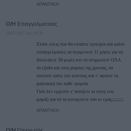
ΑΠΆΝΤΗΣΗ
Ο/Η
Επαγγελματιαες
24/07/2017 στις 16:32
Ελατε εσεις που θα εισαστε εμπειροι και καλοι
εππαγγελματιες να περιμενετε 11 μηνες για να
δουλεψετε 30 μερες κσι να πληρωσετε ΟΛΑ
τα εξοδα και τους φορους της χρονιας, να
πουλατε κατω του κοστους και ν’ ακουτε τη
μα(κακια) του καθε τρομπα.
Γιατι δεν ερχεστε ν’ ανοιξετε κι εσεις ενα
μαγαζι για να τα κονομισετε σαν κι εμας;;;;;;;;;;
ΑΠΆΝΤΗΣΗ
Ο/Η
Γαυριωτης