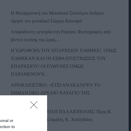
Η Φιλαρμονική του Μουσικού Συλλόγου Άνδρου
τίμησε τον μοναδικό Γιώργο Κατσαρό
Απαράδεκτη εμπειρία στη Ραφήνα. Φωτογραφίες από
βίντεο εκείνης της ώρας…
Η ΥΔΡΟΦΟΡΑ ΤΟΥ ΕΠΑΡΧΕΙΟΥ ΧΑΘΗΚΕ! ΟΠΩΣ
ΧΑΘΗΚΑΝ ΚΑΙ ΟΙ ΑΣΦΑΛΤΟΣΤΡΩΣΕΙΣ ΤΟΥ
ΕΠΑΡΧΕΙΟΥ! ΟΙ ΕΥΘΥΝΕΣ ΟΜΩΣ
ΠΑΡΑΜΕΝΟΥΝ…
ΑΠΟΚΛΕΙΣΤΙΚΟ: «ΕΤΣΙ ΑΝΑΚΑΛΥΨΑ ΤΟ
ΣΗΜΑΝΤΙΚΟ ΑΡΧΑΙΟ ΝΑΥΑΓΙΟ ΤΗΣ
ΑΝΔΡΟΥ!…»
ΑΝΟΙΧΤΗ ΕΠΙΣΤΟΛΗ ΠΑΛΑΙΟΠΟΛΗΣ: Προς K.
Μητσοτάκη, N. Κακλαμάνη, K. Χατζηδάκη
sonal or
ection to