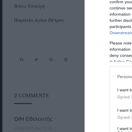
confirm you
Βάσω Τσακίρη
continue se
information 
Παραλία Αγίου Πέτρου
further disc
participants
Downstream 
Please note
information 
deny consent
in below Go
Persona
I want t
2
COMMENTS
Opted 
I want t
Opted 
Ο/Η
Εθελοντής
I want 
15/10/2017 στις 12:56