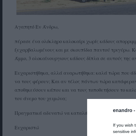
Αγαπητό Εν Άνδρω,
πέρασε ένα ολόκληρο καλοκαίρι χωρίς κάδους απορριμμ
ξεχαρβαλωμένους και με σκουπίδια παντού τριγύρω. Κα
Άμμο, 3 ολοκαίνουργιους κάδους δίπλα σε αυτούς της 
Ευχαριστήθηκα, αλλά αναρωτήθηκα: καλά τώρα που άδε
να τους φέρουν; Και αν τέλος πάντων τώρα κατάφεραν
αποθηκεύσουν κάπου και να τους τοποθετήσουν το καλοκ
τον άνεμο του χειμώνα;
enandro 
Πραγματικά αδυνατώ να καταλάβω το σκεπτικό τους.
If you wish 
Ευχαριστώ
sensitive in