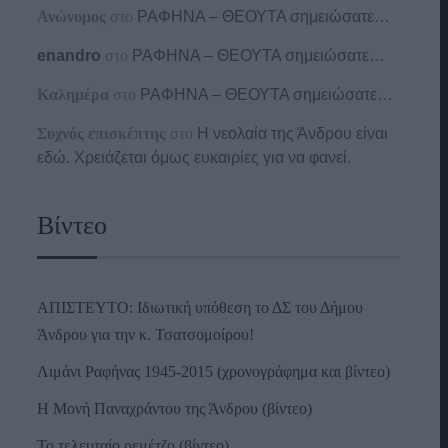
Ανώνυμος
στο
ΡΑΦΗΝΑ – ΘΕΟΥΤΑ σημειώσατε…
enandro
στο
ΡΑΦΗΝΑ – ΘΕΟΥΤΑ σημειώσατε…
Καλημέρα
στο
ΡΑΦΗΝΑ – ΘΕΟΥΤΑ σημειώσατε…
Συχνός επισκέπτης
στο
Η νεολαία της Άνδρου είναι
εδώ. Χρειάζεται όμως ευκαιρίες για να φανεί.
Βίντεο
ΑΠΙΣΤΕΥΤΟ: Ιδιωτική υπόθεση το ΔΣ του Δήμου
Άνδρου για την κ. Τσατσομοίρου!
Λιμάνι Ραφήνας 1945-2015 (χρονογράφημα και βίντεο)
Η Μονή Παναχράντου της Άνδρου (βίντεο)
Το τελευταίο ρεμέτζο (βίντεο)