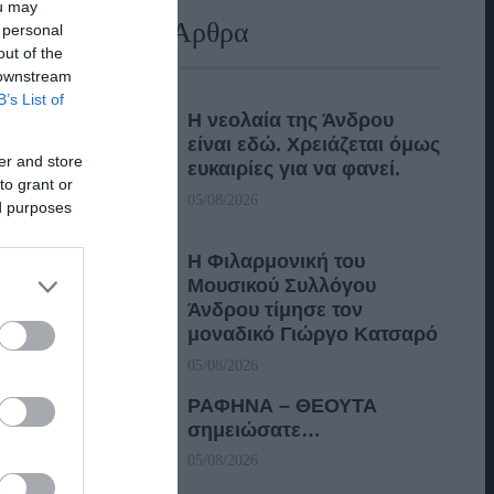
ou may
Πρόσφατα Άρθρα
 personal
out of the
 downstream
B’s List of
Η νεολαία της Άνδρου
είναι εδώ. Χρειάζεται όμως
er and store
ευκαιρίες για να φανεί.
to grant or
05/08/2026
ed purposes
Η Φιλαρμονική του
Μουσικού Συλλόγου
Άνδρου τίμησε τον
μοναδικό Γιώργο Κατσαρό
05/08/2026
ΡΑΦΗΝΑ – ΘΕΟΥΤΑ
σημειώσατε…
05/08/2026