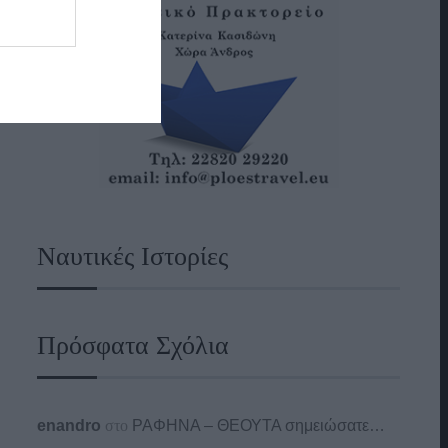
Ναυτικές Ιστορίες
Πρόσφατα Σχόλια
enandro
στο
ΡΑΦΗΝΑ – ΘΕΟΥΤΑ σημειώσατε…