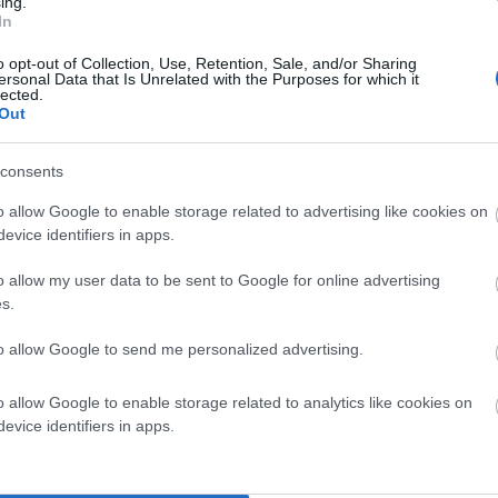
ing.
In
σουν οι αρμόδιοι αντιδημαρχοι ,Λάσκαρης,Διαμαντής
 του προυπολογισμου για την καθαριοτητα περίπου
o opt-out of Collection, Use, Retention, Sale, and/or Sharing
ersonal Data that Is Unrelated with the Purposes for which it
ε εργολάβο Αθήναιο (φιλο του δημάρχου),26.000€ απο εκτακτα
lected.
Out
πο 100.000€ τον χρόνο και εδώ και 3 χρόνια δεν είναι άξιοι
πόλογοι !! ΑΚΟΥΕΙ ΚΑΝΕΙΣ? (Εκ του δήμου Άνδρου:ζητούνται
consents
 να πετάξει και του χρονου το καλοκαίρι απο τουρισμό!!!)!! Να
ο!!!!!!!!!
o allow Google to enable storage related to advertising like cookies on
evice identifiers in apps.
o allow my user data to be sent to Google for online advertising
s.
to allow Google to send me personalized advertising.
o allow Google to enable storage related to analytics like cookies on
evice identifiers in apps.
σκουπίδι το καλοκαίρι. Εκεί που μένω δεν έχω κοντά