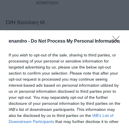
ΑΠΆΝΤΗΣΗ
Ο/Η
Βασιλικη Μ.
29/11/2017 στις 03:34
enandro -
Do Not Process My Personal Information
Καλη επιτυχια στον νεο Λιμεναρχη και καλη
σταδιοδρομια στον απερχομενο που ηταν
If you wish to opt-out of the sale, sharing to third parties, or
αψογος σε ολα του!!
processing of your personal or sensitive information for
targeted advertising by us, please use the below opt-out
ΑΠΆΝΤΗΣΗ
section to confirm your selection. Please note that after your
opt-out request is processed you may continue seeing
interest-based ads based on personal information utilized by
Ο/Η
Αλέκος
us or personal information disclosed to third parties prior to
27/11/2017 στις 17:12
your opt-out. You may separately opt-out of the further
disclosure of your personal information by third parties on the
Σιδεροκέφαλος ο νέος Λιμενάρχης , καλη τύχη
IAB’s list of downstream participants. This information may
also be disclosed by us to third parties on the
στον απερχόμενο ο οποίος αποδείχτηκε
IAB’s List of
Downstream Participants
that may further disclose it to other
εξαίρετος αξιωματικός διορθώνοντας τα κακώς
third parties.