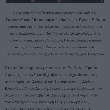
O Διοικητής της 6ης Περιφερειακής Διοίκησης Κυκλάδων Ν.
Σκευοφύλαξ παραδίδει αναμνηστική πλακέτα στον Γέροντα Ευδόκιμο
μετά το αποχαιρετιστήριο γεύμα του απερχόμενου Λιμενάρχη προς
τον αναλαμβάνοντα στη Μονή Παναχράντου. Εικονίζονται από
αριστερα: ο απερχόμενος Λιμενάρχης Γιώργος Σίδερης, ο πατήρ
Αέτιος, ο Γέροντας Ευδόκιμος, ο Διοικητής Κυκλάδων Ν.
Σκευοφύλαξ,ο νέος Λιμενάρχης Θόδωρος Κραψίτης (φωτ. Εν Άνδρω).
Στα πλαίσια της συνεργασίας του “Εν Άνδρω” με το
Λιμεναρχείο Άνδρου δεχτήκαμε με ευχαρίστηση την
πρόσκληση του
Διοικητή 6ης Περιφερειακής Διοίκησης
Κυκλάδων Νίκου Σκευοφύλακα να παρουσιάσουμε την
παράδοση=παραλαβή του Λιμεναρχείου Άνδρου από
τον απερχόμενο Λιμενάρχη Γιώργο Σίδερη στον
αναλαμβάνοντα Λιμενάρχη Θόδωρο Κραψίτη. Η