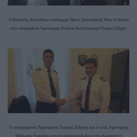
Ο Διοικητής Κυκλάδων πλοίαρχος Νίκος Σκευοφύλαξ δίνει το θυρεό
στον απερόμενο Λιμενάρχης Άνδρου Αντιπλοίαρχο Γιώργο Σίδερη.
Ο απερχόμενος Λιμενάρχης Γιώργος Σίδερης και ο νέος Λιμενάρχης
Θόδωρος Κραψίτης στο Λιμεναρχείο Άνδρου την Κυριακή το