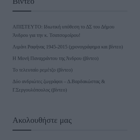
Βίντεο
ΑΠΙΣΤΕΥΤΟ: Ιδιωτική υπόθεση το ΔΣ του Δήμου
Άνδρου για την κ. Τσατσομοίρου!
Λιμάνι Ραφήνας 1945-2015 (χρονογράφημα και βίντεο)
Η Μονή Παναχράντου της Άνδρου (βίντεο)
Το τελευταίο ρεμέτζο (βίντεο)
Δύο ανδριώτες ζωγράφοι – Δ.Βαρδακώστας &
Γ.Σεργουλόπουλος (βίντεο)
Ακολουθήστε μας