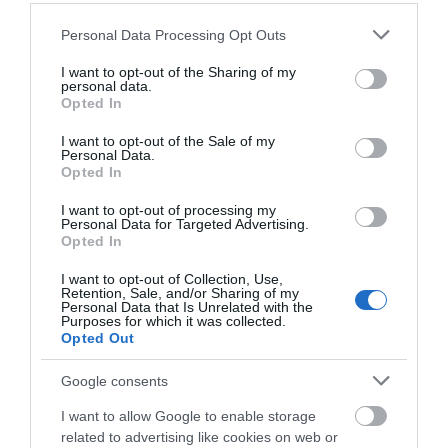
κείμενα και τα ασημάζευτα που άφησε ο
Please note that this website/app uses one or more Google
προκάτοχός του.
Personal Data Processing Opt Outs
services and may gather and store information including but
not limited to your visit or usage behaviour. You may click to
I want to opt-out of the Sharing of my
ΑΠΆΝΤΗΣΗ
personal data.
grant or deny consent to Google and its third-party tags to
Opted In
use your data for below specified purposes in below Google
ΑΦΉΣΤΕ ΈΝΑ ΣΧΌΛΙΟ
consent section.
I want to opt-out of the Sale of my
Personal Data.
Opted In
I want to opt-out of processing my
Η ηλ. διεύθυνση σας δεν δημοσιεύεται.
Τα υποχρεωτικά πεδία
Personal Data for Targeted Advertising.
Opted In
σημειώνονται με
*
I want to opt-out of Collection, Use,
Retention, Sale, and/or Sharing of my
Personal Data that Is Unrelated with the
Purposes for which it was collected.
Opted Out
Google consents
I want to allow Google to enable storage
related to advertising like cookies on web or