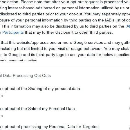
r selection. Please note that after your opt-out request is processed y
eing interest-based ads based on personal information utilized by us or
disclosed to third parties prior to your opt-out. You may separately opt-
losure of your personal information by third parties on the IAB’s list of
. This information may also be disclosed by us to third parties on the
IA
Participants
that may further disclose it to other third parties.
 that this website/app uses one or more Google services and may gath
including but not limited to your visit or usage behaviour. You may click 
 to Google and its third-party tags to use your data for below specifi
αστάσεις μέσα στη νυχτα (φωτ. για το Εν Άνδρω Χ.Κ.Π.)
ogle consent section.
υμα σήμερα. Το μέτωπο είναι κοντά 400 μέτρα 200 – 300
l Data Processing Opt Outs
δρόμου για την Άρνη κα κάτω από τον χωματόδρομο που
Άγιους Σαράντα.
o opt-out of the Sharing of my personal data.
In
o opt-out of the Sale of my Personal Data.
In
to opt-out of processing my Personal Data for Targeted