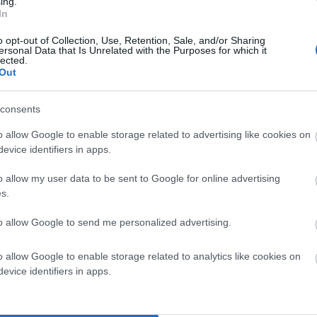
ing.
In
o opt-out of Collection, Use, Retention, Sale, and/or Sharing
ersonal Data that Is Unrelated with the Purposes for which it
lected.
Out
consents
o allow Google to enable storage related to advertising like cookies on
evice identifiers in apps.
o allow my user data to be sent to Google for online advertising
s.
to allow Google to send me personalized advertising.
o allow Google to enable storage related to analytics like cookies on
evice identifiers in apps.
της πυροσβεστικής (φωτ. για το Εν Άνδρω Χ.Κ.Π.)