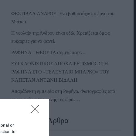
ΦΕΣΤΙΒΑΛ ΑΝΔΡΟΥ: Ένα βαθυστόχαστο έργο του
Μπέκετ
Η νεολαία της Άνδρου είναι εδώ. Χρειάζεται όμως
ευκαιρίες για να φανεί.
ΡΑΦΗΝΑ – ΘΕΟΥΤΑ σημειώσατε…
ΣΥΓΚΛΟΝΙΣΤΙΚΟΣ ΑΠΟΧΑΙΡΕΤΙΣΜΟΣ ΣΤΗ
ΡΑΦΗΝΑ ΣΤΟ «ΤΕΛΕΥΤΑΙΟ ΜΠΑΡΚΟ» ΤΟΥ
ΚΑΠΕΤΑΝ ΑΝΤΩΝΗ ΒΙΔΑΛΗ
Απαράδεκτη εμπειρία στη Ραφήνα. Φωτογραφίες από
την αναχώρηση εκείνης της ώρας…
Πρόσφατα Άρθρα
sonal or
ection to