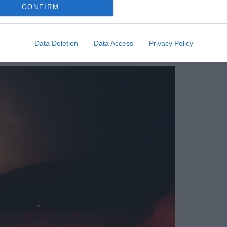
CONFIRM
σβεστικής και δύο ΣΕΔΑ με 10 πυροσβέστες. Το μέτωπο
άσουν τα αυτοκίνητα της πυροσβεστικής. Έτσι οι
Data Deletion
Data Access
Privacy Policy
.