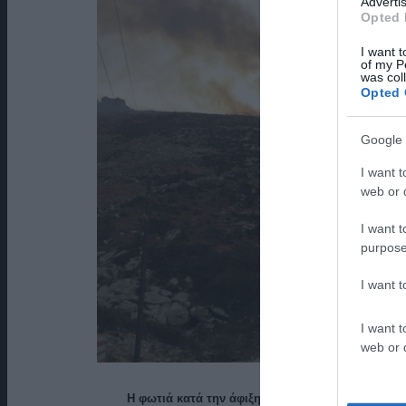
Advertis
Opted 
I want t
of my P
was col
Opted 
Google 
I want t
web or d
I want t
purpose
I want 
I want t
web or d
Η φωτιά κατά την άφιξη του δευτερου κλιμακίου 