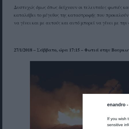
Δυστυχώς όμως όπως δείχνουν οι τελευταίες φωτιές κα
καταλάβει το μέγεθος της καταστροφής που προκαλούν 
να γίνει και με αυτούς και αυτό μπορεί να γίνει με τη
27/1/2018 – Σάββατο, ώρα 17:15 – Φωτιά στην Βουρ
enandro 
If you wish 
sensitive in