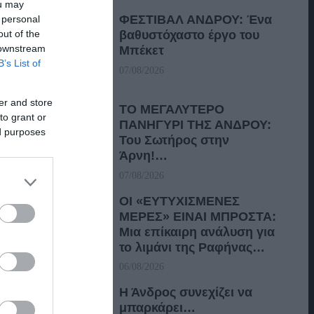
ou may
ΦΕΣΤΙΒΑΛ ΑΝΔΡΟΥ: Ένα
 personal
out of the
βαθυστόχαστο έργο του
 downstream
Μπέκετ
B’s List of
07/08/2026
er and store
ΤΟ ΜΕΓΑΛΥΤΕΡΟ
to grant or
ΠΑΝΗΓΥΡΙ ΤΗΣ ΑΝΔΡΟΥ:
ed purposes
Του Σωτήρος στην
Άρνη!…
07/08/2026
ΟΙ «ΕΥΤΥΧΙΣΜΕΝΕΣ
ΜΕΡΕΣ» ΕΙΝΑΙ ΜΠΡΟΣΤΑ:
Μια επίκαιρη ανάλυση για
το λιμάνι της Ραφήνας…
06/08/2026
Η Άνδρος συνεχίζει να
μπαρκάρει…