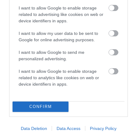
ευκαιρίες για να φανεί.
I want to allow Google to enable storage
related to advertising like cookies on web or
ΡΑΦΗΝΑ – ΘΕΟΥΤΑ σημειώσατε…
device identifiers in apps.
ΣΥΓΚΛΟΝΙΣΤΙΚΟΣ ΑΠΟΧΑΙΡΕΤΙΣΜΟΣ ΣΤΗ
I want to allow my user data to be sent to
ΡΑΦΗΝΑ ΣΤΟ «ΤΕΛΕΥΤΑΙΟ ΜΠΑΡΚΟ» ΤΟΥ
Google for online advertising purposes.
ΚΑΠΕΤΑΝ ΑΝΤΩΝΗ ΒΙΔΑΛΗ
I want to allow Google to send me
Απαράδεκτη εμπειρία στη Ραφήνα. Φωτογραφίες από την
personalized advertising.
αναχώρηση εκείνης της ώρας…
I want to allow Google to enable storage
related to analytics like cookies on web or
Πρόσφατα Άρθρα
device identifiers in apps.
CONFIRM
ΦΕΣΤΙΒΑΛ ΑΝΔΡΟΥ: Ένα
βαθυστόχαστο έργο του
Μπέκετ
Data Deletion
Data Access
Privacy Policy
07/08/2026