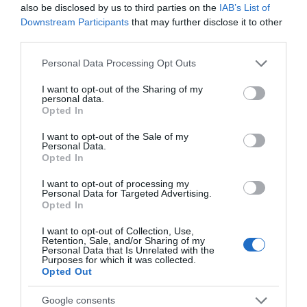
also be disclosed by us to third parties on the
IAB’s List of
Downstream Participants
that may further disclose it to other
third parties.
Please note that this website/app uses one or more Google
Personal Data Processing Opt Outs
services and may gather and store information including but
not limited to your visit or usage behaviour. You may click to
I want to opt-out of the Sharing of my
personal data.
grant or deny consent to Google and its third-party tags to
Opted In
use your data for below specified purposes in below Google
consent section.
I want to opt-out of the Sale of my
Personal Data.
Opted In
I want to opt-out of processing my
Προτεινόμενα άρθρα
Personal Data for Targeted Advertising.
Opted In
I want to opt-out of Collection, Use,
Retention, Sale, and/or Sharing of my
Personal Data that Is Unrelated with the
ΦΕΣΤΙΒΑΛ ΑΝΔΡΟΥ: Ένα βαθυστόχαστο έργο του
Purposes for which it was collected.
Opted Out
Μπέκετ
Η νεολαία της Άνδρου είναι εδώ. Χρειάζεται όμως
Google consents