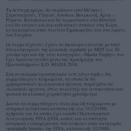
Τη δεύτερη ημέρα, θα περάσουν από Μένητες,
Στραπουργιές, Υψηλού, Αποίκια, Βουρκωτή, Άρνη –
Ρέματα, Κατάκοιλο και θα τερματίσουν στο Μπατσί,
ενώ θα κάνουν και δυο εκθεσιακές στάσεις στη Χώρα,
συγκεκριμένα στην πλατεία Γηροκομείου, και στο λιμάνι
του Γαυρίου.
Οι συμμετέχοντες έχουν το δικαίωμα επιλογής μεταξύ
δύο κατηγοριών: της κλασικής regularity με ΜΩΤ έως 50
χιλιόμετρα και της νέας κατηγορίας «Master Trophy», που
έχει προαναγγελθεί μέσω της προκήρυξης του
Πρωταθλήματος Ε.Ο. ΦΙΛΠΑ 2018.
Στη συγκεκριμένη κατηγορία «επί λόγω τιμής», θα
συμμετάσχουν πληρώματα, τα οποία δε θα
χρησιμοποιούν ηλεκτρονικά όργανα, παρά μόνο τα
«κλασικά» όργανα, όπως το κοντέρ του αυτοκινήτου και
φυσικά το κλασικό χειροκίνητο χρονόμετρο.
Δεκτά να συμμετάσχουν είναι διμελή πληρώματα με
ιστορικά αυτοκίνητα κατασκευής έως 31/12/1988,
οχήματα για τα οποία έχει εκδοθεί Πιστοποιητικό
Αναγνώρισης FIVA ή FIA, καθώς και αυτοκίνητα
ιστορικού ενδιαφέροντος πού ανήκουν στην κατηγορία
«potentially historic» της FIVA, κατασκευής 1/1/1988-