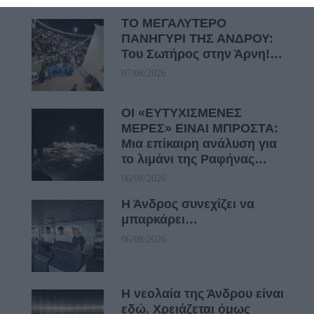
ΤΟ ΜΕΓΑΛΥΤΕΡΟ
ΠΑΝΗΓΥΡΙ ΤΗΣ ΑΝΔΡΟΥ:
Του Σωτήρος στην Άρνη!…
07/08/2026
ΟΙ «ΕΥΤΥΧΙΣΜΕΝΕΣ
ΜΕΡΕΣ» ΕΙΝΑΙ ΜΠΡΟΣΤΑ:
Μια επίκαιρη ανάλυση για
το λιμάνι της Ραφήνας…
06/08/2026
Η Άνδρος συνεχίζει να
μπαρκάρει…
06/08/2026
Η νεολαία της Άνδρου είναι
εδώ. Χρειάζεται όμως