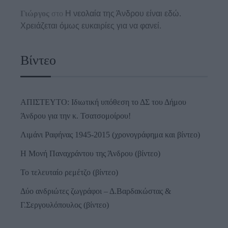
Γιώργος
στο
Η νεολαία της Άνδρου είναι εδώ.
Χρειάζεται όμως ευκαιρίες για να φανεί.
Βίντεο
ΑΠΙΣΤΕΥΤΟ: Ιδιωτική υπόθεση το ΔΣ του Δήμου
Άνδρου για την κ. Τσατσομοίρου!
Λιμάνι Ραφήνας 1945-2015 (χρονογράφημα και βίντεο)
Η Μονή Παναχράντου της Άνδρου (βίντεο)
Το τελευταίο ρεμέτζο (βίντεο)
Δύο ανδριώτες ζωγράφοι – Δ.Βαρδακώστας &
Γ.Σεργουλόπουλος (βίντεο)