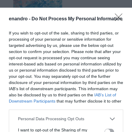
enandro -
Do Not Process My Personal Information
If you wish to opt-out of the sale, sharing to third parties, or
Προτεινόμενα άρθρα
processing of your personal or sensitive information for
targeted advertising by us, please use the below opt-out
section to confirm your selection. Please note that after your
opt-out request is processed you may continue seeing
interest-based ads based on personal information utilized by
Γιατί οι Τούρκοι συρρέουν στα ελληνικά νησιά
us or personal information disclosed to third parties prior to
ΕΚΔΗΛΩΣΕΙΣ ΤΩΝ ΗΜΕΡΩΝ: Παγοποιείο
your opt-out. You may separately opt-out of the further
disclosure of your personal information by third parties on the
Μαντζαβελάκη & Καΐρειος Βιβλιοθήκη
IAB’s list of downstream participants. This information may
ΦΕΣΤΙΒΑΛ ΑΝΔΡΟΥ: Ένα βαθυστόχαστο έργο του
also be disclosed by us to third parties on the
IAB’s List of
Downstream Participants
that may further disclose it to other
Μπέκετ
third parties.
Η νεολαία της Άνδρου είναι εδώ. Χρειάζεται όμως
Please note that this website/app uses one or more Google
Personal Data Processing Opt Outs
ευκαιρίες για να φανεί.
services and may gather and store information including but
not limited to your visit or usage behaviour. You may click to
I want to opt-out of the Sharing of my
ΡΑΦΗΝΑ – ΘΕΟΥΤΑ σημειώσατε…