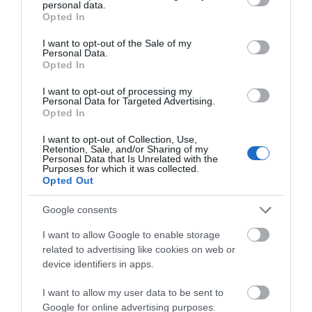
personal data.
grant or deny consent to Google and its third-party tags to
Opted In
use your data for below specified purposes in below Google
consent section.
I want to opt-out of the Sale of my
Πρόσφατα Άρθρα
Personal Data.
Opted In
I want to opt-out of processing my
Personal Data for Targeted Advertising.
Γιατί οι Τούρκοι συρρέουν
Opted In
στα ελληνικά νησιά
08/08/2026
I want to opt-out of Collection, Use,
Retention, Sale, and/or Sharing of my
Personal Data that Is Unrelated with the
Purposes for which it was collected.
Opted Out
ΕΚΔΗΛΩΣΕΙΣ ΤΩΝ
ΗΜΕΡΩΝ: Παγοποιείο
Google consents
Μαντζαβελάκη & Καΐρειος
I want to allow Google to enable storage
Βιβλιοθήκη
related to advertising like cookies on web or
08/08/2026
device identifiers in apps.
ΦΕΣΤΙΒΑΛ ΑΝΔΡΟΥ: Ένα
I want to allow my user data to be sent to
βαθυστόχαστο έργο του
Google for online advertising purposes.