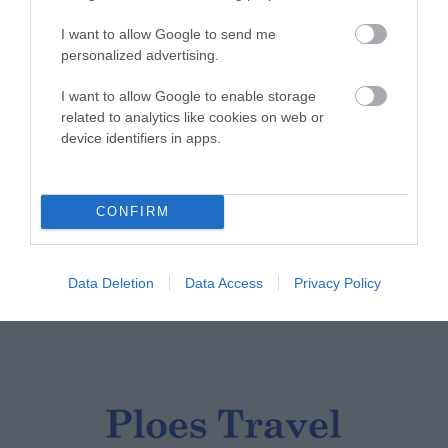
Μπέκετ
07/08/2026
I want to allow Google to send me
personalized advertising.
ΤΟ ΜΕΓΑΛΥΤΕΡΟ
I want to allow Google to enable storage
ΠΑΝΗΓΥΡΙ ΤΗΣ ΑΝΔΡΟΥ:
related to analytics like cookies on web or
Του Σωτήρος στην Άρνη!…
device identifiers in apps.
07/08/2026
CONFIRM
ΟΙ «ΕΥΤΥΧΙΣΜΕΝΕΣ
ΜΕΡΕΣ» ΕΙΝΑΙ ΜΠΡΟΣΤΑ:
Μια επίκαιρη ανάλυση για
το λιμάνι της Ραφήνας…
Data Deletion
Data Access
Privacy Policy
06/08/2026