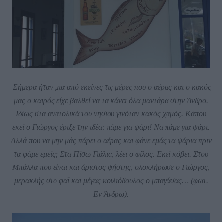
Σήμερα ήταν μια από εκείνες τις μέρες που ο αέρας και ο κακός
μας ο καιρός είχε βαλθεί να τα κάνει όλα μαντάρα στην Άνδρο.
Ιδίως στα ανατολικά του νησιου γινόταν κακός χαμός. Κάπου
εκεί ο Γιώργος έριξε την ιδέα: πάμε για ψάρι! Να πάμε για ψάρι.
Αλλά που να μην μάς πάρει ο αέρας και φάνε εμάς τα ψάρια πριν
τα φάμε εμείς; Στα Πίσω Γιάλια, λέει ο φίλος. Εκεί κόβει. Στου
Μπάλλα που είναι και άριστος ψήστης, ολοκλήρωσε ο Γιώργος,
μερακλής στο φαΐ και μέγας κοιλιόδουλος ο μπαγάσας… (φωτ.
Εν Άνδρω).