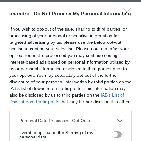
enandro -
Do Not Process My Personal Information
If you wish to opt-out of the sale, sharing to third parties, or
processing of your personal or sensitive information for
Αποθήκευσε το όνομά μου, email, και τον ιστότοπο μου σε
targeted advertising by us, please use the below opt-out
αυτόν τον πλοηγό για την επόμενη φορά που θα σχολιάσω.
section to confirm your selection. Please note that after your
opt-out request is processed you may continue seeing
interest-based ads based on personal information utilized by
us or personal information disclosed to third parties prior to
your opt-out. You may separately opt-out of the further
disclosure of your personal information by third parties on the
IAB’s list of downstream participants. This information may
also be disclosed by us to third parties on the
IAB’s List of
Downstream Participants
that may further disclose it to other
third parties.
Please note that this website/app uses one or more Google
Personal Data Processing Opt Outs
services and may gather and store information including but
not limited to your visit or usage behaviour. You may click to
I want to opt-out of the Sharing of my
personal data.
grant or deny consent to Google and its third-party tags to