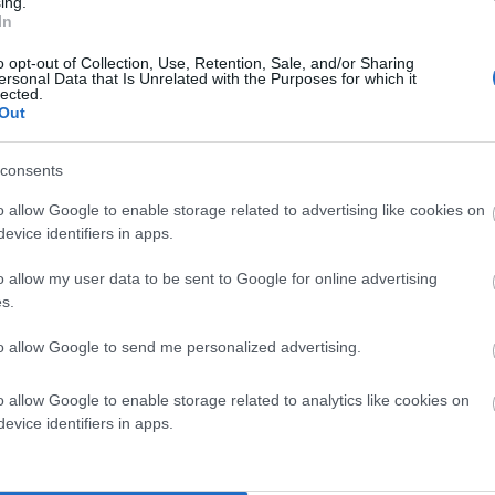
ing.
In
ε κι έρχονται καθημερινά και αδιάκοπα τα πλοία της Fast Ferries σρο
o opt-out of Collection, Use, Retention, Sale, and/or Sharing
ersonal Data that Is Unrelated with the Purposes for which it
τ. Εν Άνδρω).
lected.
Out
νδρος – Τήνος – Μύκονος το πλοίο Αικατερίνη Π., που
ηρετεί την γραμμή μας μέχρι το 2015 που ένα ακόμα
consents
ν πρωινή γραμμή και αντικαθιστά μέσα σε λίγο διάστημα
o allow Google to enable storage related to advertising like cookies on
evice identifiers in apps.
o allow my user data to be sent to Google for online advertising
λόγια και επιλογές ωραρίων, ενώ από το 2016 προσέθεσε
s.
και τη Νάξο.
κότητα και την συνέπεια της στην ανάπτυξη της ‘Ανδρου
to allow Google to send me personalized advertising.
ση επί ετήσιας βάσης με την Αττική.
o allow Google to enable storage related to analytics like cookies on
γή, για μια εταιρεία που στήριξε και στηρίζει σε
evice identifiers in apps.
ιδικά για την Άνδρο – πέρα της σοφής αναβίωση του
 και με τα δεκάδες τοπικά δρομολόγια κάθε χρόνο που