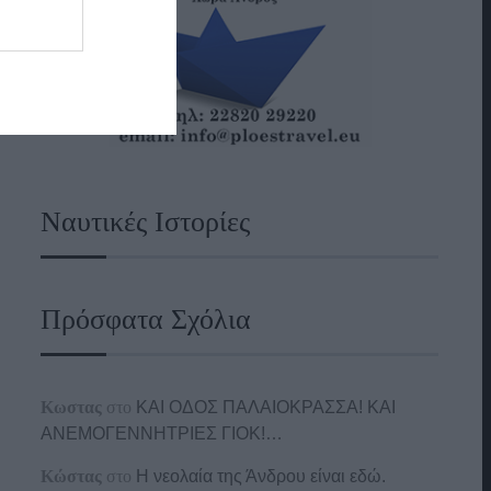
Ναυτικές Ιστορίες
Πρόσφατα Σχόλια
Κωστας
στο
ΚΑΙ ΟΔΟΣ ΠΑΛΑIΟΚΡΑΣΣΑ! ΚΑΙ
ΑΝΕΜΟΓΕΝΝΗΤΡΙΕΣ ΓΙΟΚ!…
Κώστας
στο
Η νεολαία της Άνδρου είναι εδώ.