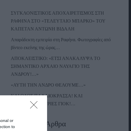
ΣΥΓΚΛΟΝΙΣΤΙΚΟΣ ΑΠΟΧΑΙΡΕΤΙΣΜΟΣ ΣΤΗ
ΡΑΦΗΝΑ ΣΤΟ «ΤΕΛΕΥΤΑΙΟ ΜΠΑΡΚΟ» ΤΟΥ
ΚΑΠΕΤΑΝ ΑΝΤΩΝΗ ΒΙΔΑΛΗ
Απαράδεκτη εμπειρία στη Ραφήνα. Φωτογραφίες από
βίντεο εκείνης της ώρας…
ΑΠΟΚΛΕΙΣΤΙΚΟ: «ΕΤΣΙ ΑΝΑΚΑΛΥΨΑ ΤΟ
ΣΗΜΑΝΤΙΚΟ ΑΡΧΑΙΟ ΝΑΥΑΓΙΟ ΤΗΣ
ΑΝΔΡΟΥ!…»
«ΑΥΤΗ ΤΗΝ ΑΝΔΡΟ ΘΕΛΟΥΜΕ…»
ΚΑΙ ΟΔΟΣ ΠΑΛΑIΟΚΡΑΣΣΑ! ΚΑΙ
ΑΝΕΜΟΓΕΝΝΗΤΡΙΕΣ ΓΙΟΚ!…
sonal or
Πρόσφατα Άρθρα
ection to