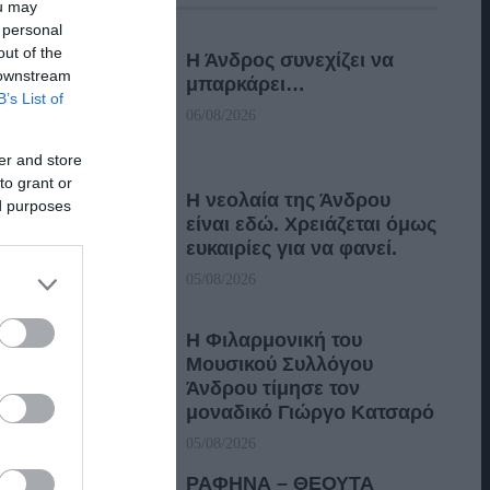
ou may
 personal
out of the
Η Άνδρος συνεχίζει να
 downstream
μπαρκάρει…
B’s List of
06/08/2026
er and store
to grant or
Η νεολαία της Άνδρου
ed purposes
είναι εδώ. Χρειάζεται όμως
ευκαιρίες για να φανεί.
05/08/2026
Η Φιλαρμονική του
Μουσικού Συλλόγου
Άνδρου τίμησε τον
μοναδικό Γιώργο Κατσαρό
05/08/2026
ΡΑΦΗΝΑ – ΘΕΟΥΤΑ