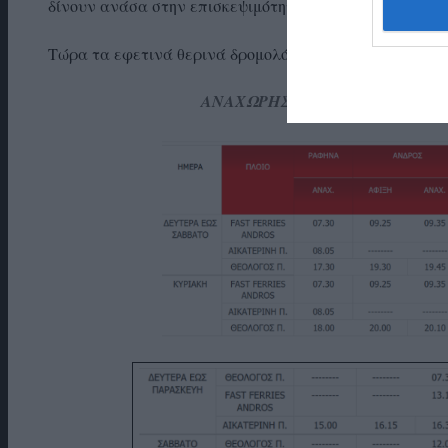
δίνουν ανάσα στην επισκεψιμότητα και στην οικονομία 
Τώρα τα εφετινά θερινά δρομολόγια της εταιρείας που 
ΑΝΑΧΩΡΗΣΕΙΣ ΚΑΙ ΕΠΙΣΤΡΟΦΕ