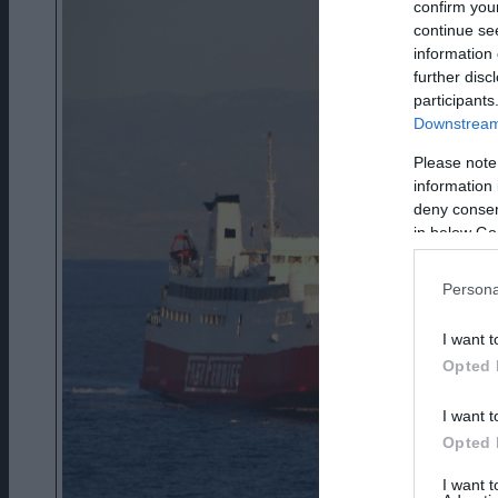
confirm you
continue se
information 
further disc
participants
Downstream 
Please note
information 
deny consent
in below Go
Persona
I want t
Opted 
I want t
Opted 
I want 