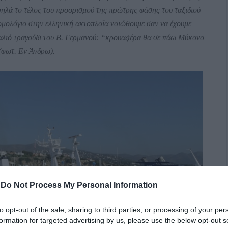
ψηλά το τέλος του προορισμού της πρώτρης φάσης του ταξιδιού
ομολόγιο στην ελληνική ακτοπλοΐα νοιώθουμε σαν να έχουμε
παλιό τραγούδι του Β. Γερμανού: “κρουαζιέρα θα σε πάω Μύκονο
(φωτ. Εν Άνδρω).
-
Do Not Process My Personal Information
to opt-out of the sale, sharing to third parties, or processing of your per
formation for targeted advertising by us, please use the below opt-out s