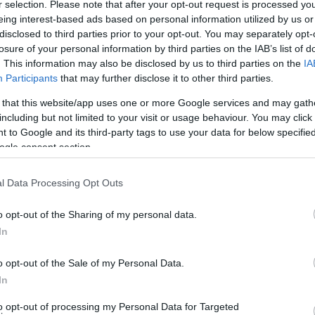
r selection. Please note that after your opt-out request is processed y
eing interest-based ads based on personal information utilized by us or
disclosed to third parties prior to your opt-out. You may separately opt-
losure of your personal information by third parties on the IAB’s list of
. This information may also be disclosed by us to third parties on the
IA
Participants
that may further disclose it to other third parties.
 that this website/app uses one or more Google services and may gath
including but not limited to your visit or usage behaviour. You may click 
 to Google and its third-party tags to use your data for below specifi
 φωτογραφίζουν τα καράβια της Ραφήνας, καθώς το SuperFerry
ogle consent section.
ς θάλασσες (φωτ. Εν Άνδρω).
l Data Processing Opt Outs
o opt-out of the Sharing of my personal data.
In
o opt-out of the Sale of my Personal Data.
In
to opt-out of processing my Personal Data for Targeted