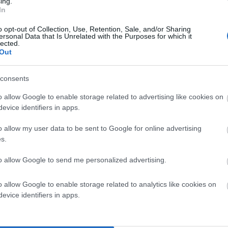
ing.
In
o opt-out of Collection, Use, Retention, Sale, and/or Sharing
ersonal Data that Is Unrelated with the Purposes for which it
lected.
Out
consents
o allow Google to enable storage related to advertising like cookies on
evice identifiers in apps.
o allow my user data to be sent to Google for online advertising
s.
to allow Google to send me personalized advertising.
o allow Google to enable storage related to analytics like cookies on
evice identifiers in apps.
 τα Αποίκια, Χωριανός τώρα, που μιλά… κινέζικα!!! Με άνεση