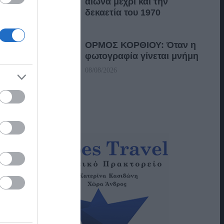
αιώνα μέχρι και την
δεκαετία του 1970
08/08/2026
ΟΡΜΟΣ ΚΟΡΘΙΟΥ: Όταν η
φωτογραφία γίνεται μνήμη
08/08/2026