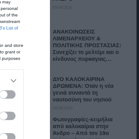
ou may
09/08/2026
 personal
out of the
 downstream
B’s List of
ΑΝΑΚΟΙΝΩΣΕΙΣ
ΛΙΜΕΝΑΡΧΕΙΟΥ &
ΠΟΛΙΤΙΚΗΣ ΠΡΟΣΤΑΣΙΑΣ:
er and store
Συνεχίζει το μελτέμι και ο
to grant or
ed purposes
κίνδυνος πυρκαγιας…
09/08/2026
ΔΥΟ ΚΑΛΟΚΑΙΡΙΝΑ
ΔΡΩΜΕΝΑ: Όταν η νέα
γενιά συναντά τη
ναυτοσύνη του νησιού
09/08/2026
Φωτογραφίες-κειμήλια
από καλοκαίρια στην
Άνδρο – Από τον 19ο