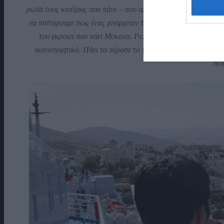
ρωτά τους κινέζους που πάνε – που αλλού; – Μύκονο “τι θέλουν
να πιστέψουμε πως ένας μπάρμπαν του SuperFerry μιλά κινέζι
του γκρουπ που πάει Μύκονο. Ρωτάμε τον ένα – στα αγγλικα 
ικανοποιητικά. Πάει το πέρασε το τεστ ο Λευτέςρης. Στο τέ
Άνδ