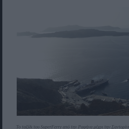
Το ταξίδι του SuperFerry από την Ραφήνα μέχρι την Σαντορίνη