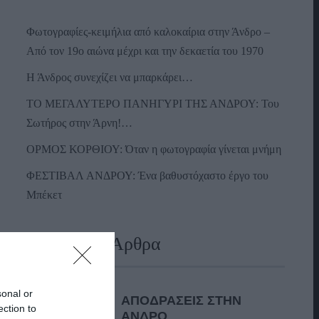
Φωτογραφίες-κειμήλια από καλοκαίρια στην Άνδρο –
Από τον 19ο αιώνα μέχρι και την δεκαετία του 1970
Η Άνδρος συνεχίζει να μπαρκάρει…
ΤΟ ΜΕΓΑΛΥΤΕΡΟ ΠΑΝΗΓΥΡΙ ΤΗΣ ΑΝΔΡΟΥ: Του
Σωτήρος στην Άρνη!…
ΟΡΜΟΣ ΚΟΡΘΙΟΥ: Όταν η φωτογραφία γίνεται μνήμη
ΦΕΣΤΙΒΑΛ ΑΝΔΡΟΥ: Ένα βαθυστόχαστο έργο του
Μπέκετ
Πρόσφατα Άρθρα
sonal or
ΑΠΟΔΡΑΣΕΙΣ ΣΤΗΝ
ection to
ΑΝΔΡΟ