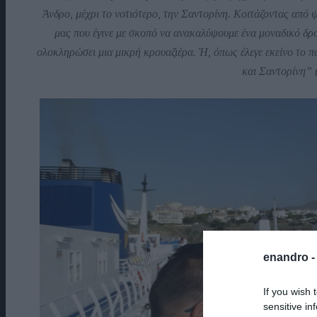
Άνδρο, μέχρι το νοτιότερο, την Σαντορίνη. Κοιτάζοντας από 
μας που έγινε με σκοπό να ανακαλύψουμε ένα μοναδικό δρ
ολοκληρώσει μια μικρή κρουαζιέρα. Ή, όπως έλεγε εκείνο το 
και Σαντορίνη” 
enandro 
If you wish 
sensitive in