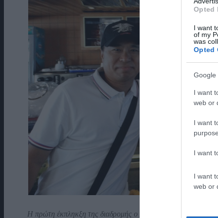
Advertis
Opted 
I want t
of my P
was col
Opted 
Google 
I want t
web or d
I want t
purpose
I want 
I want t
web or d
Η πρώτη έκπληκξη της διαδρομής ο Λευτέρης με καταγωγή από