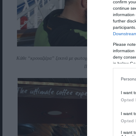
confirm you
continue se
information 
further disc
participants
Downstream 
Please note
information 
deny consent
Κάθε “κρουαζιέρα” ξεκινά με φωτογραφίες. Εδώ δύο τηνιακοί
in below Go
II σαλπάρει νότια για άλλε
Persona
I want t
Opted 
I want t
Opted 
I want 