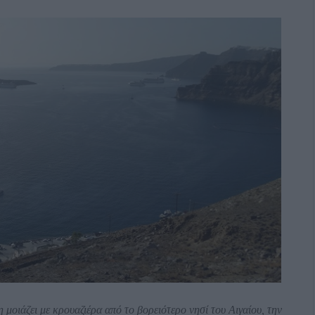
 μοιάζει με κρουαζιέρα από το βορειότερο νησί του Αιγαίου, την