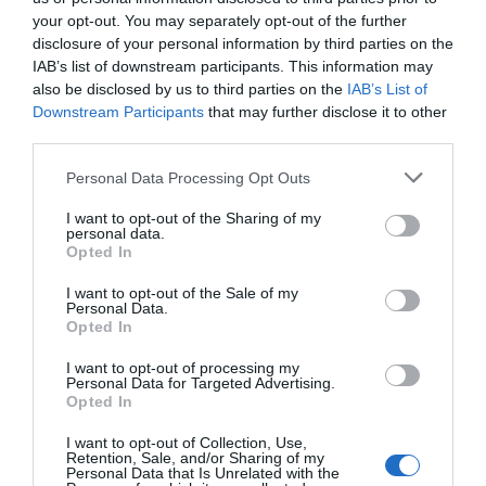
your opt-out. You may separately opt-out of the further
disclosure of your personal information by third parties on the
IAB’s list of downstream participants. This information may
Προτεινόμενα άρθρα
also be disclosed by us to third parties on the
IAB’s List of
Downstream Participants
that may further disclose it to other
third parties.
Please note that this website/app uses one or more Google
ΛΙΜΕΝΑΡΧΕΙΟ ΑΝΔΡΟΥ: Προσοχή από την Κυριακή
Personal Data Processing Opt Outs
services and may gather and store information including but
μελτέμια
not limited to your visit or usage behaviour. You may click to
I want to opt-out of the Sharing of my
personal data.
grant or deny consent to Google and its third-party tags to
Γιατί οι Τούρκοι συρρέουν στα ελληνικά νησιά
Opted In
use your data for below specified purposes in below Google
ΕΚΔΗΛΩΣΕΙΣ ΤΩΝ ΗΜΕΡΩΝ: Παγοποιείο
consent section.
I want to opt-out of the Sale of my
Personal Data.
Μαντζαβελάκη & Καΐρειος Βιβλιοθήκη
Opted In
ΦΕΣΤΙΒΑΛ ΑΝΔΡΟΥ: Ένα βαθυστόχαστο έργο του
I want to opt-out of processing my
Personal Data for Targeted Advertising.
Μπέκετ
Opted In
Η νεολαία της Άνδρου είναι εδώ. Χρειάζεται όμως
I want to opt-out of Collection, Use,
ευκαιρίες για να φανεί.
Retention, Sale, and/or Sharing of my
Personal Data that Is Unrelated with the