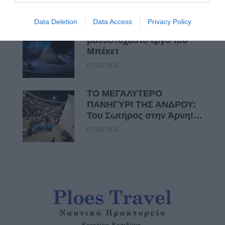
08/08/2026
Data Deletion
Data Access
Privacy Policy
ΦΕΣΤΙΒΑΛ ΑΝΔΡΟΥ: Ένα
βαθυστόχαστο έργο του
Μπέκετ
07/08/2026
ΤΟ ΜΕΓΑΛΥΤΕΡΟ
ΠΑΝΗΓΥΡΙ ΤΗΣ ΑΝΔΡΟΥ:
Του Σωτήρος στην Άρνη!…
07/08/2026