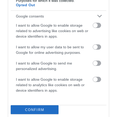
Purposes for which it was collected.
Opted Out
Πρόσφατα Άρθρα
Google consents
I want to allow Google to enable storage
ΛΙΜΕΝΑΡΧΕΙΟ ΑΝΔΡΟΥ:
related to advertising like cookies on web or
device identifiers in apps.
Προσοχή από την Κυριακή
μελτέμια
I want to allow my user data to be sent to
08/08/2026
Google for online advertising purposes.
I want to allow Google to send me
Γιατί οι Τούρκοι συρρέουν
personalized advertising.
στα ελληνικά νησιά
08/08/2026
I want to allow Google to enable storage
related to analytics like cookies on web or
device identifiers in apps.
ΕΚΔΗΛΩΣΕΙΣ ΤΩΝ
ΗΜΕΡΩΝ: Παγοποιείο
Μαντζαβελάκη & Καΐρειος
CONFIRM
Βιβλιοθήκη