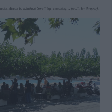
λία. Δίπλα το κλασικό Swell της νεολαίας… (φωτ. Εν Άνδρω).