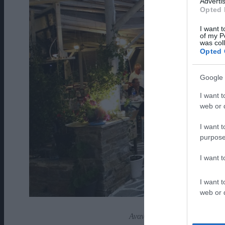
Advertis
Opted 
I want t
of my P
was col
Opted 
Google 
I want t
web or d
I want t
purpose
I want 
I want t
web or d
Ανανεωμένος και ο Μαδούρης λ