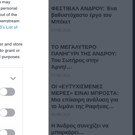
ou may
ΦΕΣΤΙΒΑΛ ΑΝΔΡΟΥ: Ένα
 personal
out of the
βαθυστόχαστο έργο του
 downstream
Μπέκετ
B’s List of
07/08/2026
er and store
ΤΟ ΜΕΓΑΛΥΤΕΡΟ
to grant or
ΠΑΝΗΓΥΡΙ ΤΗΣ ΑΝΔΡΟΥ:
ed purposes
Του Σωτήρος στην
Άρνη!…
07/08/2026
ΟΙ «ΕΥΤΥΧΙΣΜΕΝΕΣ
ΜΕΡΕΣ» ΕΙΝΑΙ ΜΠΡΟΣΤΑ:
Μια επίκαιρη ανάλυση για
το λιμάνι της Ραφήνας…
06/08/2026
Η Άνδρος συνεχίζει να
μπαρκάρει…