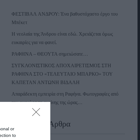
ΦΕΣΤΙΒΑΛ ΑΝΔΡΟΥ: Ένα βαθυστόχαστο έργο του
Μπέκετ
Η νεολαία της Άνδρου είναι εδώ. Χρειάζεται όμως
ευκαιρίες για να φανεί.
ΡΑΦΗΝΑ – ΘΕΟΥΤΑ σημειώσατε…
ΣΥΓΚΛΟΝΙΣΤΙΚΟΣ ΑΠΟΧΑΙΡΕΤΙΣΜΟΣ ΣΤΗ
ΡΑΦΗΝΑ ΣΤΟ «ΤΕΛΕΥΤΑΙΟ ΜΠΑΡΚΟ» ΤΟΥ
ΚΑΠΕΤΑΝ ΑΝΤΩΝΗ ΒΙΔΑΛΗ
Απαράδεκτη εμπειρία στη Ραφήνα. Φωτογραφίες από
την αναχώρηση εκείνης της ώρας…
Πρόσφατα Άρθρα
sonal or
ection to