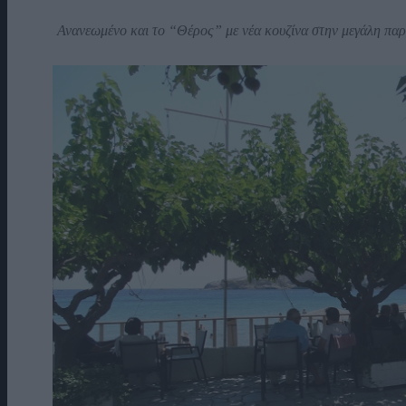
Ανανεωμένο και το “Θέρος” με νέα κουζίνα στην μεγάλη παρα