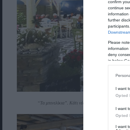
confirm you
continue se
information 
further disc
participants
Downstream 
Please note
information 
deny consent
in below Go
Persona
I want t
Opted 
“Τα μπινελίκια”. Κάτι νέο στο Νειμποριό για τους
I want t
Opted 
I want 