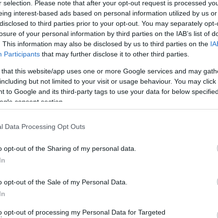
r selection. Please note that after your opt-out request is processed y
eing interest-based ads based on personal information utilized by us or
disclosed to third parties prior to your opt-out. You may separately opt-
losure of your personal information by third parties on the IAB’s list of
. This information may also be disclosed by us to third parties on the
IA
Participants
that may further disclose it to other third parties.
 that this website/app uses one or more Google services and may gath
including but not limited to your visit or usage behaviour. You may click 
 to Google and its third-party tags to use your data for below specifi
ogle consent section.
l Data Processing Opt Outs
o opt-out of the Sharing of my personal data.
In
 ξένους επισκέπτες. Και όχι μόνο… (φωτ. Εν Άνδρω).
o opt-out of the Sale of my Personal Data.
In
to opt-out of processing my Personal Data for Targeted