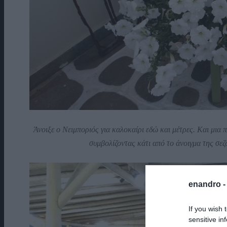
Άνοιξε ο Νειμποριός για καλοκαίρι εδώ και μέτρες. Και μια
συμβολίζοντας κάτι από το άνοιγμα της σεζ
enandro 
If you wish 
sensitive in