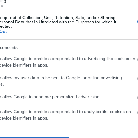
ing.
In
o opt-out of Collection, Use, Retention, Sale, and/or Sharing
ersonal Data that Is Unrelated with the Purposes for which it
lected.
Out
consents
o allow Google to enable storage related to advertising like cookies on
evice identifiers in apps.
o allow my user data to be sent to Google for online advertising
s.
to allow Google to send me personalized advertising.
o allow Google to enable storage related to analytics like cookies on
evice identifiers in apps.
ίγο πιο πέρα (φωτ. Εν Άνδρω).