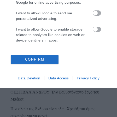
Google for online advertising purposes.
I want to allow Google to send me
personalized advertising.
I want to allow Google to enable storage
related to analytics like cookies on web or
device identifiers in apps.
Προτεινόμενα άρθρα
CONFIRM
Γιατί οι Τούρκοι συρρέουν στα ελληνικά νησιά
ΕΚΔΗΛΩΣΕΙΣ ΤΩΝ ΗΜΕΡΩΝ: Παγοποιείο
Data Deletion
Data Access
Privacy Policy
Μαντζαβελάκη & Καΐρειος Βιβλιοθήκη
ΦΕΣΤΙΒΑΛ ΑΝΔΡΟΥ: Ένα βαθυστόχαστο έργο του
Μπέκετ
Η νεολαία της Άνδρου είναι εδώ. Χρειάζεται όμως
ευκαιρίες για να φανεί.