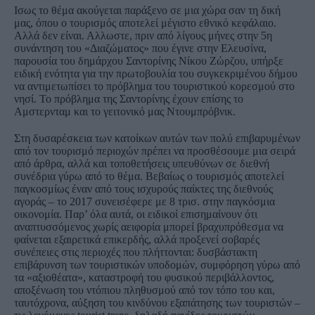
Ισως το θέμα ακούγεται παράξενο σε μια χώρα σαν τη δική
μας, όπου ο τουρισμός αποτελεί μέγιστο εθνικό κεφάλαιο.
Αλλά δεν είναι. Αλλωστε, πριν από λίγους μήνες στην 5η
συνάντηση του «Διαζώματος» που έγινε στην Ελευσίνα,
παρουσία του δημάρχου Σαντορίνης Νίκου Ζώρζου, υπήρξε
ειδική ενότητα για την πρωτοβουλία του συγκεκριμένου δήμου
να αντιμετωπίσει το πρόβλημα του τουριστικού κορεσμού στο
νησί. Το πρόβλημα της Σαντορίνης έχουν επίσης το
Αμστερνταμ και το γειτονικό μας Ντουμπρόβνικ.
Στη δυσαρέσκεια των κατοίκων αυτών των πολύ επιβαρυμένων
από τον τουρισμό περιοχών πρέπει να προσθέσουμε μια σειρά
από άρθρα, αλλά και τοποθετήσεις υπευθύνων σε διεθνή
συνέδρια γύρω από το θέμα. Βεβαίως ο τουρισμός αποτελεί
παγκοσμίως έναν από τους ισχυρούς παίκτες της διεθνούς
αγοράς – το 2017 συνεισέφερε με 8 τρισ. στην παγκόσμια
οικονομία. Παρ’ όλα αυτά, οι ειδικοί επισημαίνουν ότι
αναπτυσσόμενος χωρίς αειφορία μπορεί βραχυπρόθεσμα να
φαίνεται εξαιρετικά επικερδής, αλλά προξενεί σοβαρές
συνέπειες στις περιοχές που πλήττονται: δυσβάστακτη
επιβάρυνση των τουριστικών υποδομών, συμφόρηση γύρω από
τα «αξιοθέατα», καταστροφή του φυσικού περιβάλλοντος,
αποξένωση του ντόπιου πληθυσμού από τον τόπο του και,
ταυτόχρονα, αύξηση του κινδύνου εξαπάτησης των τουριστών –