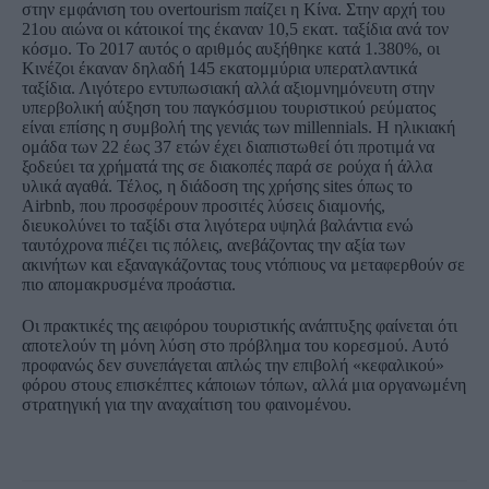
στην εμφάνιση του overtourism παίζει η Κίνα. Στην αρχή του
21ου αιώνα οι κάτοικοί της έκαναν 10,5 εκατ. ταξίδια ανά τον
κόσμο. Το 2017 αυτός ο αριθμός αυξήθηκε κατά 1.380%, οι
Κινέζοι έκαναν δηλαδή 145 εκατομμύρια υπερατλαντικά
ταξίδια. Λιγότερο εντυπωσιακή αλλά αξιομνημόνευτη στην
υπερβολική αύξηση του παγκόσμιου τουριστικού ρεύματος
είναι επίσης η συμβολή της γενιάς των millennials. Η ηλικιακή
ομάδα των 22 έως 37 ετών έχει διαπιστωθεί ότι προτιμά να
ξοδεύει τα χρήματά της σε διακοπές παρά σε ρούχα ή άλλα
υλικά αγαθά. Τέλος, η διάδοση της χρήσης sites όπως το
Airbnb, που προσφέρουν προσιτές λύσεις διαμονής,
διευκολύνει το ταξίδι στα λιγότερα υψηλά βαλάντια ενώ
ταυτόχρονα πιέζει τις πόλεις, ανεβάζοντας την αξία των
ακινήτων και εξαναγκάζοντας τους ντόπιους να μεταφερθούν σε
πιο απομακρυσμένα προάστια.
Οι πρακτικές της αειφόρου τουριστικής ανάπτυξης φαίνεται ότι
αποτελούν τη μόνη λύση στο πρόβλημα του κορεσμού. Αυτό
προφανώς δεν συνεπάγεται απλώς την επιβολή «κεφαλικού»
φόρου στους επισκέπτες κάποιων τόπων, αλλά μια οργανωμένη
στρατηγική για την αναχαίτιση του φαινομένου.