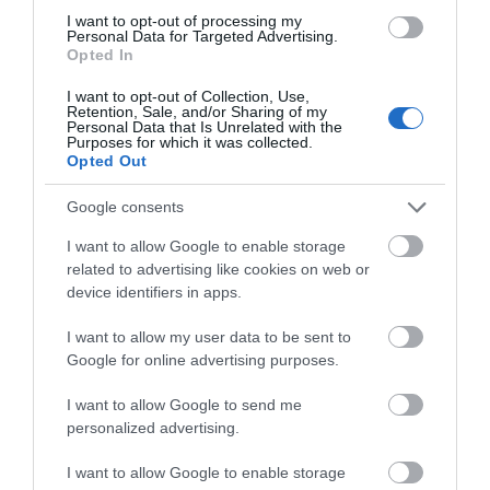
Γιατί οι Τούρκοι συρρέουν στα ελληνικά νησιά
I want to opt-out of processing my
Personal Data for Targeted Advertising.
Opted In
ΕΚΔΗΛΩΣΕΙΣ ΤΩΝ ΗΜΕΡΩΝ: Παγοποιείο
Μαντζαβελάκη & Καΐρειος Βιβλιοθήκη
I want to opt-out of Collection, Use,
Retention, Sale, and/or Sharing of my
Personal Data that Is Unrelated with the
ΦΕΣΤΙΒΑΛ ΑΝΔΡΟΥ: Ένα βαθυστόχαστο έργο του
Purposes for which it was collected.
Μπέκετ
Opted Out
Η νεολαία της Άνδρου είναι εδώ. Χρειάζεται όμως
Google consents
ευκαιρίες για να φανεί.
I want to allow Google to enable storage
related to advertising like cookies on web or
ΡΑΦΗΝΑ – ΘΕΟΥΤΑ σημειώσατε…
device identifiers in apps.
I want to allow my user data to be sent to
Πρόσφατα Άρθρα
Google for online advertising purposes.
I want to allow Google to send me
personalized advertising.
Γιατί οι Τούρκοι συρρέουν
στα ελληνικά νησιά
I want to allow Google to enable storage
08/08/2026