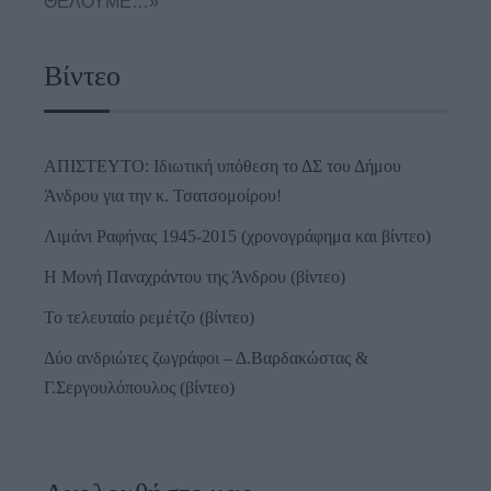
ΘΕΛΟΥΜΕ…»
Βίντεο
ΑΠΙΣΤΕΥΤΟ: Ιδιωτική υπόθεση το ΔΣ του Δήμου
Άνδρου για την κ. Τσατσομοίρου!
Λιμάνι Ραφήνας 1945-2015 (χρονογράφημα και βίντεο)
Η Μονή Παναχράντου της Άνδρου (βίντεο)
Το τελευταίο ρεμέτζο (βίντεο)
Δύο ανδριώτες ζωγράφοι – Δ.Βαρδακώστας &
Γ.Σεργουλόπουλος (βίντεο)