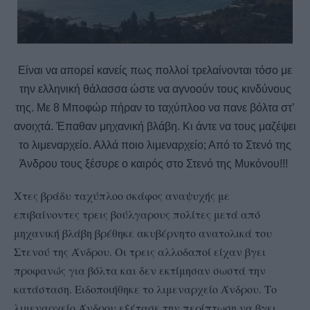
Είναι να απορεί κανείς πως πολλοί τρελαίνονται τόσο με
την ελληνική θάλασσα ώστε να αγνοούν τους κινδύνους
της. Με 8 Μποφώρ πήραν το ταχύπλοο να πανε βόλτα στ’
ανοιχτά. Έπαθαν μηχανική βλάβη. Κι άντε να τους μαζέψει
το λιμεναρχείο. Αλλά ποιο λιμεναρχείο; Από το Στενό της
Άνδρου τους ξέσυρε ο καιρός στο Στενό της Μυκόνου!!!
Χτες βράδυ ταχύπλοο σκάφος αναψυχής με
επιβαίνοντες τρεις βούλγαρους πολίτες μετά από
μηχανική βλάβη βρέθηκε ακυβέρνητο ανατολικά του
Στενού της Άνδρου. Οι τρεις αλλοδαποί είχαν βγει
προφανώς για βόλτα και δεν εκτίμησαν σωστά την
κατάσταση. Ειδοποιήθηκε το λιμεναρχείο Άνδρου. Το
λιμεναρχείο Άνδρου εξέτασε την περίπτωση να βγει