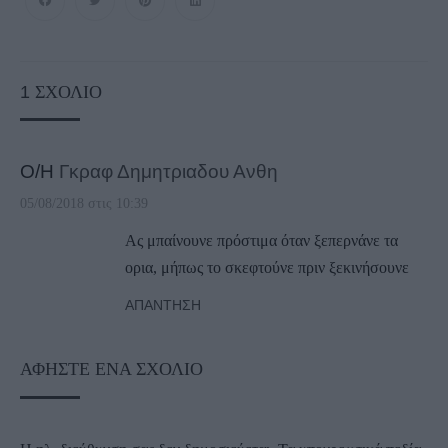
1
ΣΧΌΛΙΟ
Ο/Η
Γκραφ Δημητριαδου Ανθη
05/08/2018 στις 10:39
Ας μπαίνουνε πρόστιμα όταν ξεπερνάνε τα
ορια, μήπως το σκεφτούνε πριν ξεκινήσουνε
ΑΠΆΝΤΗΣΗ
ΑΦΉΣΤΕ ΈΝΑ ΣΧΌΛΙΟ