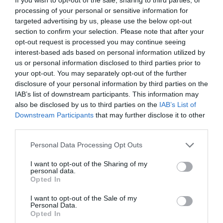
processing of your personal or sensitive information for
targeted advertising by us, please use the below opt-out
section to confirm your selection. Please note that after your
opt-out request is processed you may continue seeing
interest-based ads based on personal information utilized by
us or personal information disclosed to third parties prior to
your opt-out. You may separately opt-out of the further
disclosure of your personal information by third parties on the
IAB’s list of downstream participants. This information may
also be disclosed by us to third parties on the
IAB’s List of
Downstream Participants
that may further disclose it to other
third parties.
Please note that this website/app uses one or more Google
Personal Data Processing Opt Outs
services and may gather and store information including but
not limited to your visit or usage behaviour. You may click to
I want to opt-out of the Sharing of my
personal data.
grant or deny consent to Google and its third-party tags to
Opted In
use your data for below specified purposes in below Google
Προτεινόμενα άρθρα
consent section.
I want to opt-out of the Sale of my
Personal Data.
Opted In