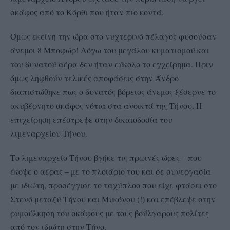
σκάφος από το Κόρθι που ήταν πιο κοντά.
Όμως εκείνη την ώρα στο νυχτερινό πέλαγος φυσούσαν
άνεμοι 8 Μποφώρ! Λόγω του μεγάλου κυματισμού και
του δυνατού αέρα δεν ήταν εύκολο το εγχείρημα. Πριν
όμως ληφθούν τελικές αποφάσεις στην Άνδρο
διαπιστώθηκε πως ο δυνατός βόρειος άνεμος ξέσερνε το
ακυβέρνητο σκάφος νότια στα ανοικτά της Τήνου. Η
επιχείρηση επέστρεψε στην δικαιοδοσία του
λιμεναρχείου Τήνου.
Το λιμεναρχείο Τήνου βγήκε τις πρωινές ώρες – που
έκοψε ο αέρας – με το πλοιάριο του και σε συνεργασία
με ιδιώτη, προσέγγισε το ταχύπλοο που είχε φτάσει στο
Στενό μεταξύ Τήνου και Μυκόνου (!) και επέβλεψε στην
ρυμούλκηση του σκάφους με τους βούλγαρους πολίτες
από τον ιδιώτη στην Τήνο.