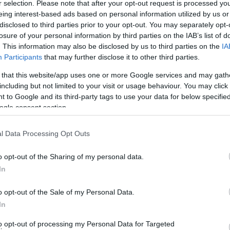
r selection. Please note that after your opt-out request is processed y
eing interest-based ads based on personal information utilized by us or
disclosed to third parties prior to your opt-out. You may separately opt-
losure of your personal information by third parties on the IAB’s list of
λα στην προβλήτα
. This information may also be disclosed by us to third parties on the
IA
Participants
that may further disclose it to other third parties.
θιερωμένη μανούβρα προς τα δεξιά για να μαζέψει τις
 that this website/app uses one or more Google services and may gath
λήτα πλησιάζοντας την στο πίσω δεξί του μέρος.
including but not limited to your visit or usage behaviour. You may click 
 to Google and its third-party tags to use your data for below specifi
για να αποφευχθεί ζημιά. Έπειτα, με συντονισμένες
ogle consent section.
μεινε ο φόβος πως κόντεψε να πάθει ζημιά στην δεξιά
l Data Processing Opt Outs
o opt-out of the Sharing of my personal data.
In
o opt-out of the Sale of my Personal Data.
In
to opt-out of processing my Personal Data for Targeted