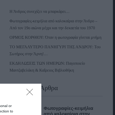
Η Άνδρος συνεχίζει να μπαρκάρει…
Φωτογραφίες-κειμήλια από καλοκαίρια στην Άνδρο –
Από τον 19ο αιώνα μέχρι και την δεκαετία του 1970
ΟΡΜΟΣ ΚΟΡΘΙΟΥ: Όταν η φωτογραφία γίνεται μνήμη
ΤΟ ΜΕΓΑΛΥΤΕΡΟ ΠΑΝΗΓΥΡΙ ΤΗΣ ΑΝΔΡΟΥ: Του
Σωτήρος στην Άρνη!…
ΕΚΔΗΛΩΣΕΙΣ ΤΩΝ ΗΜΕΡΩΝ: Παγοποιείο
Μαντζαβελάκη & Καΐρειος Βιβλιοθήκη
Πρόσφατα Άρθρα
sonal or
Φωτογραφίες-κειμήλια
ection to
από καλοκαίρια στην