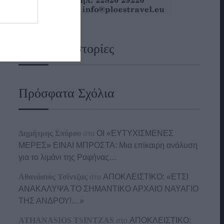
Ναυτικές Ιστορίες
Πρόσφατα Σχόλια
Δημήτρης Σπύρου
στο
ΟΙ «ΕΥΤΥΧΙΣΜΕΝΕΣ
ΜΕΡΕΣ» ΕΙΝΑΙ ΜΠΡΟΣΤΑ: Μια επίκαιρη ανάλυση
για το λιμάνι της Ραφήνας…
Αθανάσιος Τσίντζας
στο
ΑΠΟΚΛΕΙΣΤΙΚΟ: «ΕΤΣΙ
ΑΝΑΚΑΛΥΨΑ ΤΟ ΣΗΜΑΝΤΙΚΟ ΑΡΧΑΙΟ ΝΑΥΑΓΙΟ
ΤΗΣ ΑΝΔΡΟΥ!…»
ATHANASIOS TSINTZAS
στο
ΑΠΟΚΛΕΙΣΤΙΚΟ: