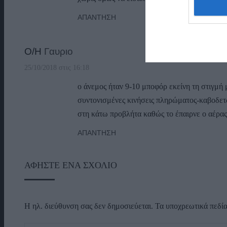
ΑΠΆΝΤΗΣΗ
Ο/Η
Γαυριο
25/10/2018 στις 16:18
ο άνεμος ήταν 9-10 μποφόρ εκείνη τη στιγμή 
συντονισμένες κινήσεις πληρώματος-καβοδετ
στη κάτω προβλήτα καθώς το έπαιρνε ο αέρα
ΑΠΆΝΤΗΣΗ
ΑΦΉΣΤΕ ΈΝΑ ΣΧΌΛΙΟ
Η ηλ. διεύθυνση σας δεν δημοσιεύεται.
Τα υποχρεωτικά πεδί