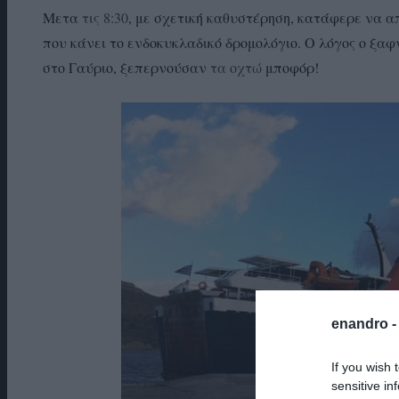
Μετα
τις 8:30
, με σχετική καθυστέρηση, κατάφερε να α
που κάνει το ενδοκυκλαδικό δρομολόγιο. Ο λόγος ο ξαφ
στο Γαύριο, ξεπερνούσαν
τα οχτώ
μποφόρ!
enandro 
If you wish 
sensitive in