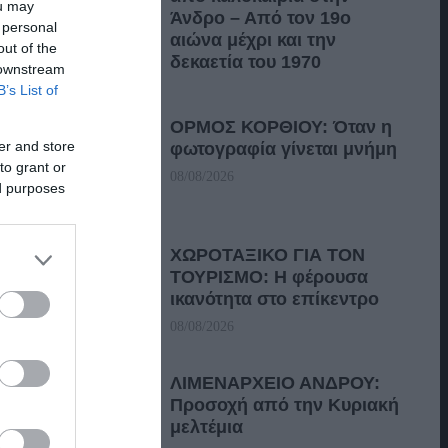
ou may
Άνδρο – Από τον 19ο
 personal
αιώνα μέχρι και την
out of the
δεκαετία του 1970
 downstream
B’s List of
08/08/2026
ΟΡΜΟΣ ΚΟΡΘΙΟΥ: Όταν η
er and store
φωτογραφία γίνεται μνήμη
to grant or
08/08/2026
ed purposes
ΧΩΡΟΤΑΞΙΚΟ ΓΙΑ ΤΟΝ
ΤΟΥΡΙΣΜΟ: Η φέρουσα
ικανότητα στο επίκεντρο
08/08/2026
ΛΙΜΕΝΑΡΧΕΙΟ ΑΝΔΡΟΥ:
Προσοχή από την Κυριακή
μελτέμια