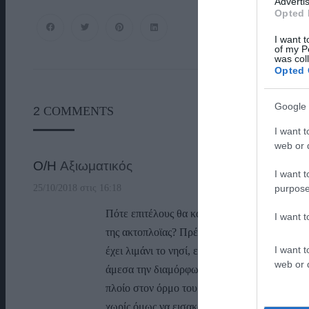
Advertis
Opted 
I want t
of my P
was col
Opted 
Google 
2
COMMENTS
I want t
web or d
Ο/Η
Αξιωματικός
I want t
purpose
25/10/2018 στις 16:18
Πότε επιτέλους θα καταλάβετε όλοι στην Ανδ
I want 
της ακτοπλοϊας? Πρέπει να γίνει ατύχημα για 
I want t
έχει λιμάνι το νησί, ενώ ούτε μαρίνα δεν θα
web or d
άμεσα την διαμόρφωση του χώρου, ώστε να μ
πλοίο στον όρμο του Γαυρίου. Το έχουμε επα
χωρίς όμως να εισακούγεται η γνώμη μας.