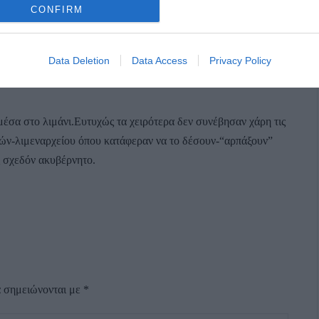
CONFIRM
Data Deletion
Data Access
Privacy Policy
μέσα στο λιμάνι.Ευτυχώς τα χειρότερα δεν συνέβησαν χάρη τις
ών-λιμεναρχείου όπου κατάφεραν να το δέσουν-“αρπάξουν”
ς σχεδόν ακυβέρνητο.
α σημειώνονται με
*