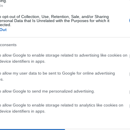
ing.
In
o opt-out of Collection, Use, Retention, Sale, and/or Sharing
ersonal Data that Is Unrelated with the Purposes for which it
lected.
Out
consents
o allow Google to enable storage related to advertising like cookies on
evice identifiers in apps.
o allow my user data to be sent to Google for online advertising
s.
ρο οτι το Γαύριο ΔΕΝ είναι εύκολα προσεγγίσιμο από τα πλοία
to allow Google to send me personalized advertising.
να ξεκινήσετε τις εργασίες στην περιοχή αυτή? πιστεύετε οτι
o allow Google to enable storage related to analytics like cookies on
 έπρεπε να αποκαλείται ο συγκεκριμένος κόλπος. Ξεκινήστε
evice identifiers in apps.
ην θρηνήσουμε ατύχημα με επιβατηγό ή εμπορικού τύπου
νειλημμένα τονίσει όσοι εργαζόμαστε στα πλοία της γραμμής,