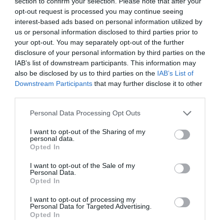
section to confirm your selection. Please note that after your
Βούτυρο αγελαδινό
opt-out request is processed you may continue seeing
interest-based ads based on personal information utilized by
Παραδοσιακό βούτυρο από αγελαδινό καϊμάκι. Πλούσια
us or personal information disclosed to third parties prior to
your opt-out. You may separately opt-out of the further
αρωματική γεύση. Για μαγειρική και ζαχαροπλαστική.
disclosure of your personal information by third parties on the
IAB’s list of downstream participants. This information may
Μαλακό τυρί
also be disclosed by us to third parties on the
IAB’s List of
Downstream Participants
that may further disclose it to other
Παραδοσιακό Ανδριώτικο τυρί. Αλοιφώδες. Επάλειψη σε
third parties.
ψωμί και φρυγανιά.
Please note that this website/app uses one or more Google
Personal Data Processing Opt Outs
services and may gather and store information including but
Μαραθότυρο
not limited to your visit or usage behaviour. You may click to
I want to opt-out of the Sharing of my
personal data.
grant or deny consent to Google and its third-party tags to
Opted In
use your data for below specified purposes in below Google
Παραδοσιακό Ανδριώτικο τυρί. Ορεκτικό με ελαφρά
consent section.
I want to opt-out of the Sale of my
γεύση σκόρδου και επάλειψη μάραθου.
Personal Data.
Opted In
Μαστιχοτύρι
I want to opt-out of processing my
Personal Data for Targeted Advertising.
Ανδριώτικο τυρί. Με γεύση μαστίχας. Άριστο για
Opted In