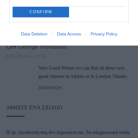
CONFIRM
1
ΣΧΌΛΙΟ
Data Deletion
Data Access
Privacy Policy
Ο/Η
George Vrondissis
03/11/2018 στις 15:26
Very Good Where we can find all these very
good cheeses in Athens or in London Thanks
ΑΠΆΝΤΗΣΗ
ΑΦΉΣΤΕ ΈΝΑ ΣΧΌΛΙΟ
Η ηλ. διεύθυνση σας δεν δημοσιεύεται.
Τα υποχρεωτικά πεδία