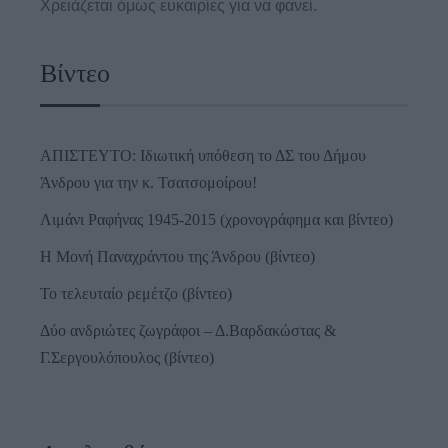
Χρειάζεται όμως ευκαιρίες για να φανεί.
Βίντεο
ΑΠΙΣΤΕΥΤΟ: Ιδιωτική υπόθεση το ΔΣ του Δήμου
Άνδρου για την κ. Τσατσομοίρου!
Λιμάνι Ραφήνας 1945-2015 (χρονογράφημα και βίντεο)
Η Μονή Παναχράντου της Άνδρου (βίντεο)
Το τελευταίο ρεμέτζο (βίντεο)
Δύο ανδριώτες ζωγράφοι – Δ.Βαρδακώστας &
Γ.Σεργουλόπουλος (βίντεο)