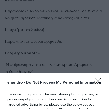
Παραδοσιακό Ανδριώτικο τυρί. Αλοιφώδες. Με πλούσια
αρωματική γεύση. Ιδανικό για σαλάτες και πίτες.
Γραβιέρα αγελαδινή
Παράγεται με φυσική ωρίμανση.
Γραβιέρα κρασιού
Η ωρίμανση γίνεται σε ύλη από κρασί. Αρωματική
γεύση. Ορεκτικό.
Γραβιέρα λαδιού
enandro -
Do Not Process My Personal Information
Ωριμάζει σε ελαιόλαδο. Περιέχει αρωματικά βότανα:
If you wish to opt-out of the sale, sharing to third parties, or
processing of your personal or sensitive information for
ρίγανη, δενδρολίβανο κλπ.
targeted advertising by us, please use the below opt-out