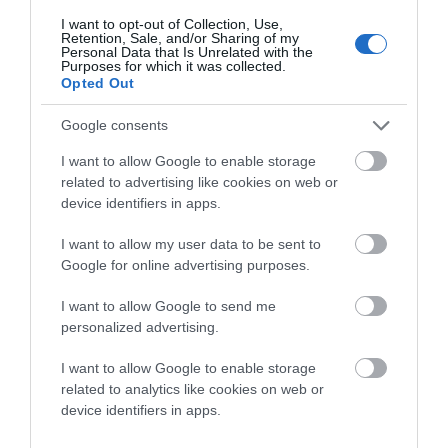
ΠΑΡΑΜΕΝΟΥΝ…
I want to opt-out of Collection, Use,
Retention, Sale, and/or Sharing of my
Personal Data that Is Unrelated with the
ΑΠΟΚΛΕΙΣΤΙΚΟ: «ΕΤΣΙ ΑΝΑΚΑΛΥΨΑ ΤΟ
Purposes for which it was collected.
ΣΗΜΑΝΤΙΚΟ ΑΡΧΑΙΟ ΝΑΥΑΓΙΟ ΤΗΣ ΑΝΔΡΟΥ!…»
Opted Out
ΑΝΟΙΧΤΗ ΕΠΙΣΤΟΛΗ ΠΑΛΑΙΟΠΟΛΗΣ: Προς K.
Google consents
Μητσοτάκη, N. Κακλαμάνη, K. Χατζηδάκη
I want to allow Google to enable storage
related to advertising like cookies on web or
device identifiers in apps.
Πρόσφατα Άρθρα
I want to allow my user data to be sent to
Google for online advertising purposes.
Η νεολαία της Άνδρου είναι
I want to allow Google to send me
εδώ. Χρειάζεται όμως
personalized advertising.
ευκαιρίες για να φανεί.
05/08/2026
I want to allow Google to enable storage
related to analytics like cookies on web or
device identifiers in apps.
Η Φιλαρμονική του
Μουσικού Συλλόγου