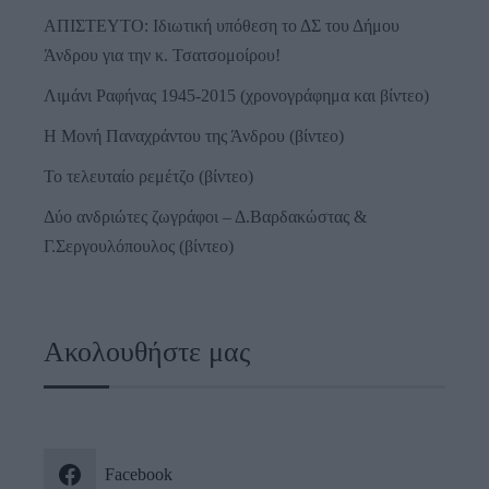
ΑΠΙΣΤΕΥΤΟ: Ιδιωτική υπόθεση το ΔΣ του Δήμου
Άνδρου για την κ. Τσατσομοίρου!
Λιμάνι Ραφήνας 1945-2015 (χρονογράφημα και βίντεο)
Η Μονή Παναχράντου της Άνδρου (βίντεο)
Το τελευταίο ρεμέτζο (βίντεο)
Δύο ανδριώτες ζωγράφοι – Δ.Βαρδακώστας &
Γ.Σεργουλόπουλος (βίντεο)
Ακολουθήστε μας
Facebook