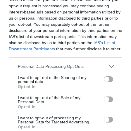
opt-out request is processed you may continue seeing
interest-based ads based on personal information utilized by
us or personal information disclosed to third parties prior to
your opt-out. You may separately opt-out of the further
disclosure of your personal information by third parties on the
IAB’s list of downstream participants. This information may
also be disclosed by us to third parties on the
IAB’s List of
Downstream Participants
that may further disclose it to other
Προτεινόμενα άρθρα
third parties.
Please note that this website/app uses one or more Google
Personal Data Processing Opt Outs
services and may gather and store information including but
Η Φιλαρμονική του Μουσικού Συλλόγου Άνδρου τίμησε
not limited to your visit or usage behaviour. You may click to
I want to opt-out of the Sharing of my
personal data.
τον μοναδικό Γιώργο Κατσαρό
grant or deny consent to Google and its third-party tags to
Opted In
use your data for below specified purposes in below Google
Απαράδεκτη εμπειρία στη Ραφήνα. Φωτογραφίες από
consent section.
I want to opt-out of the Sale of my
Personal Data.
βίντεο εκείνης της ώρας…
Opted In
Η ΥΔΡΟΦΟΡΑ ΤΟΥ ΕΠΑΡΧΕΙΟΥ ΧΑΘΗΚΕ! ΟΠΩΣ
I want to opt-out of processing my
ΧΑΘΗΚΑΝ ΚΑΙ ΟΙ ΑΣΦΑΛΤΟΣΤΡΩΣΕΙΣ ΤΟΥ
Personal Data for Targeted Advertising.
Opted In
ΕΠΑΡΧΕΙΟΥ! ΟΙ ΕΥΘΥΝΕΣ ΟΜΩΣ