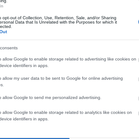
ing.
In
ου Βραδυποριακού…
o opt-out of Collection, Use, Retention, Sale, and/or Sharing
μεταξύ των γερόντων του Ολυμπιακού και της
ersonal Data that Is Unrelated with the Purposes for which it
lected.
που κάποτε έπαιξαν ποδόσφαιρό προσδοκώντας (α)
Out
ηστερίνη και τα τριγλυκερίδια και πνιγμένοι στις
 έπαιζε Α’ Εθνική μαζεύονταν κάθε άνοιξη – ανήμερα
consents
ύριο»!
o allow Google to enable storage related to advertising like cookies on
evice identifiers in apps.
o allow my user data to be sent to Google for online advertising
s.
to allow Google to send me personalized advertising.
o allow Google to enable storage related to analytics like cookies on
evice identifiers in apps.