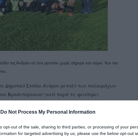
άδιο της Άνδρου σε ένα ματσάκι χωρίς σήμερα και αύριο. Και του
νου…
στο Δημοτικό Στάδιο Άνδρου μεταξύ των παλαιμάχων
του Βραδυποριακού γιατί παρά τις φιλότιμες
ουρασμένα παλληκάρια) και της νέας ομάδας του
ριακού μιας και ταλαιπωρείται περιπλανώμενη από
-
Do Not Process My Personal Information
to opt-out of the sale, sharing to third parties, or processing of your per
formation for targeted advertising by us, please use the below opt-out s
πως ο αγώνας που έγινε χτες πάει έγινε και τέλειωσε.