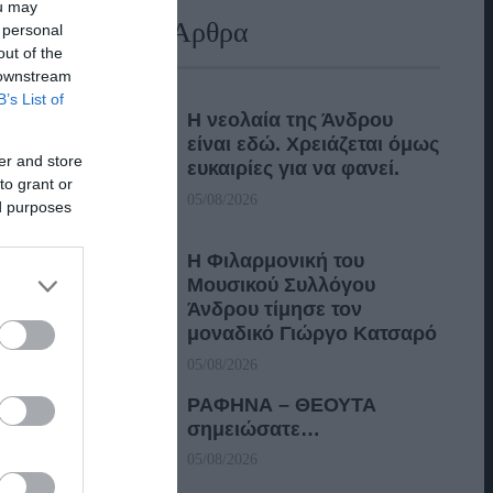
ou may
Πρόσφατα Άρθρα
 personal
out of the
 downstream
B’s List of
Η νεολαία της Άνδρου
είναι εδώ. Χρειάζεται όμως
er and store
ευκαιρίες για να φανεί.
to grant or
05/08/2026
ed purposes
Η Φιλαρμονική του
Μουσικού Συλλόγου
Άνδρου τίμησε τον
μοναδικό Γιώργο Κατσαρό
05/08/2026
ΡΑΦΗΝΑ – ΘΕΟΥΤΑ
σημειώσατε…
05/08/2026