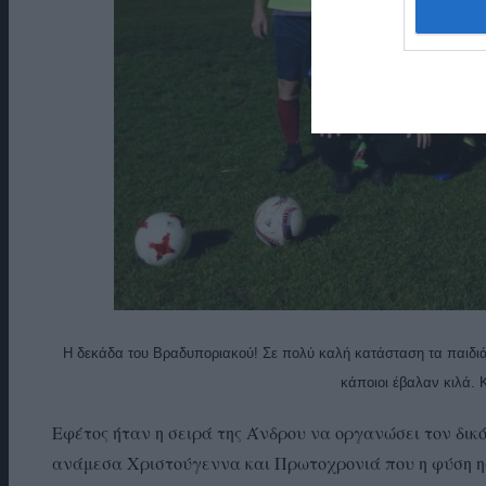
Η δεκάδα του Βραδυποριακού! Σε πολύ καλή κατάσταση τα παιδιά.
κάποιοι έβαλαν κιλά. 
Εφέτος ήταν η σειρά της Άνδρου να οργανώσει τον δικ
ανάμεσα Χριστούγεννα και Πρωτοχρονιά που η φύση ησυ