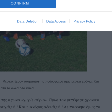
CONFIRM
Data Deletion
Data Access
Privacy Policy
 Μερικοί έχουν σταματήσει το ποδόσφαιρό πριν μερικά χρόνια. Και
Κατά τα άλλα όλα καλά.
ό της αγώνα «χωρίς αύριο». Όμως τον μετέφερε χρονικά
χάζει!!! Και η Άνδρος αδειάζει!!! Ας πάρουμε όμως τα