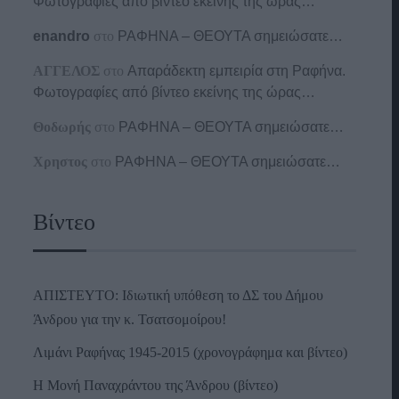
Φωτογραφίες από βίντεο εκείνης της ώρας…
enandro
στο
ΡΑΦΗΝΑ – ΘΕΟΥΤΑ σημειώσατε…
ΑΓΓΕΛΟΣ
στο
Απαράδεκτη εμπειρία στη Ραφήνα.
Φωτογραφίες από βίντεο εκείνης της ώρας…
Θοδωρής
στο
ΡΑΦΗΝΑ – ΘΕΟΥΤΑ σημειώσατε…
Χρηστος
στο
ΡΑΦΗΝΑ – ΘΕΟΥΤΑ σημειώσατε…
Βίντεο
ΑΠΙΣΤΕΥΤΟ: Ιδιωτική υπόθεση το ΔΣ του Δήμου
Άνδρου για την κ. Τσατσομοίρου!
Λιμάνι Ραφήνας 1945-2015 (χρονογράφημα και βίντεο)
Η Μονή Παναχράντου της Άνδρου (βίντεο)