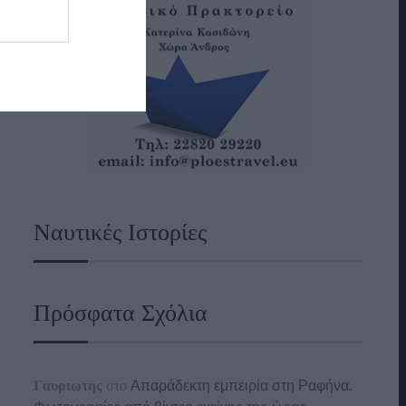
Ναυτικές Ιστορίες
Πρόσφατα Σχόλια
Γαυριωτης
στο
Απαράδεκτη εμπειρία στη Ραφήνα.