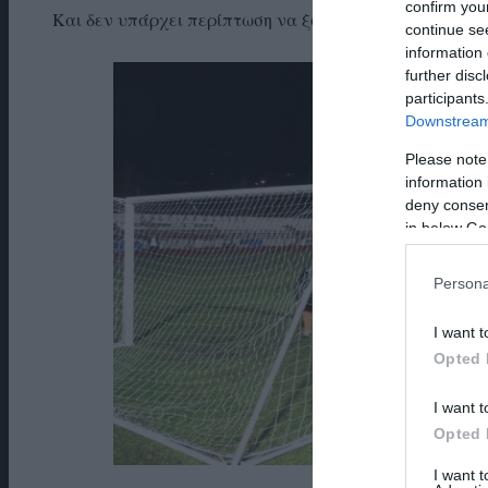
confirm you
Και δεν υπάρχει περίπτωση να ξαναγίνει μέχρι του χρ
continue se
information 
further disc
participants
Downstream 
Please note
information 
deny consent
in below Go
Persona
I want t
Opted 
I want t
Opted 
I want 