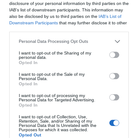
disclosure of your personal information by third parties on the
IAB’s list of downstream participants. This information may
also be disclosed by us to third parties on the
IAB’s List of
Downstream Participants
that may further disclose it to other
third parties.
Please note that this website/app uses one or more Google
Personal Data Processing Opt Outs
services and may gather and store information including but
not limited to your visit or usage behaviour. You may click to
I want to opt-out of the Sharing of my
personal data.
grant or deny consent to Google and its third-party tags to
Opted In
use your data for below specified purposes in below Google
consent section.
I want to opt-out of the Sale of my
Personal Data.
Opted In
I want to opt-out of processing my
Personal Data for Targeted Advertising.
Opted In
ΑΦΉΣΤΕ ΈΝΑ ΣΧΌΛΙΟ
I want to opt-out of Collection, Use,
Retention, Sale, and/or Sharing of my
Personal Data that Is Unrelated with the
Purposes for which it was collected.
Η ηλ. διεύθυνση σας δεν δημοσιεύεται.
Τα υποχρεωτικά πεδία
Opted Out