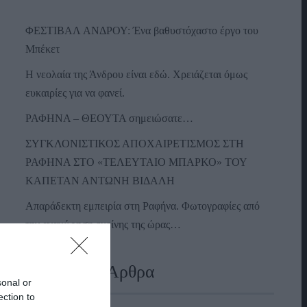
ΦΕΣΤΙΒΑΛ ΑΝΔΡΟΥ: Ένα βαθυστόχαστο έργο του
Μπέκετ
Η νεολαία της Άνδρου είναι εδώ. Χρειάζεται όμως
ευκαιρίες για να φανεί.
ΡΑΦΗΝΑ – ΘΕΟΥΤΑ σημειώσατε…
ΣΥΓΚΛΟΝΙΣΤΙΚΟΣ ΑΠΟΧΑΙΡΕΤΙΣΜΟΣ ΣΤΗ
ΡΑΦΗΝΑ ΣΤΟ «ΤΕΛΕΥΤΑΙΟ ΜΠΑΡΚΟ» ΤΟΥ
ΚΑΠΕΤΑΝ ΑΝΤΩΝΗ ΒΙΔΑΛΗ
Απαράδεκτη εμπειρία στη Ραφήνα. Φωτογραφίες από
την αναχώρηση εκείνης της ώρας…
Πρόσφατα Άρθρα
sonal or
ection to