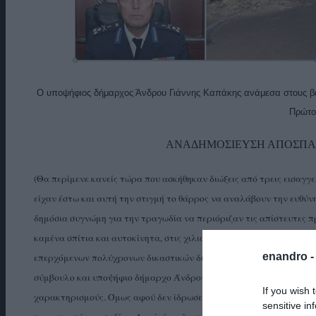
Ο υποψήφιος δήμαρχος Άνδρου Γιάννης Καπάκης ανάμεσα στους βα
Πρώτο
ΑΝΑΔΗΜΟΣΙΕΥΣΗ ΑΠΟΣΠΑ
(Θα περίμενε κανείς τώρα που ασκήθηκαν διώξεις από τρεις εισαγγε
είχαν έστω και αυτή την στιγμή το θάρρος να αναλάβουν την ευθύ
δημόσια συγνώμη για την τραγωδία να περιόριζαν τις απίστευτες π
καμένα σπίτια και αυτοκίνητα, στις χιλιάδες κατεστραμμένες ζωές
enandro 
επερχόμενων πολύχρονων δικαστικών διώξεων που τους αναμένουν σ
σύμβουλο και υποψήφιο δήμαρχο Άνδρου, που έχει γράψει προς όσου
If you wish 
χαρακτηρισμούς. Όμως αφού δεν ίδρωσε το αυτί του μέχρι τώρα για
sensitive in