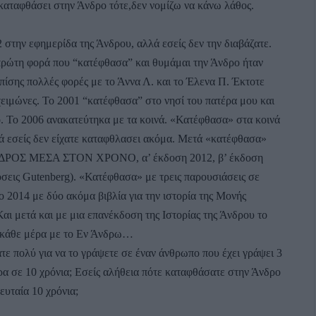
καταφθάσει στην Άνδρο τότε,δεν νομίζω να κάνω λάθος.
την εφημερίδα της Άνδρου, αλλά εσείς δεν την διαβάζατε.
 πρώτη φορά που “κατέφθασα” και θυμάμαι την Άνδρο ήταν
πίσης πολλές φορές με το Άννα Λ. και το Έλενα Π. Έκτοτε
χειμώνες. Το 2001 “κατέφθασα” στο νησί του πατέρα μου και
ο. Το 2006 ανακατεύτηκα με τα κοινά. «Κατέφθασα» στα κοινά
ά εσείς δεν είχατε καταφθλασει ακόμα. Μετά «κατέφθασα»
 ΑΝΔΡΟΣ ΜΕΣΑ ΣΤΟΝ ΧΡΟΝΟ, α’ έκδοση 2012, β’ έκδοση
σεις Gutenberg). «Κατέφθασα» με τρεις παρουσιάσεις σε
 2014 με δύο ακόμα βιβλία για την ιστορία της Μονής
αι μετά και με μια επανέκδοση της Ιστορίας της Άνδρου το
 κάθε μέρα με το Εν Άνδρω…
ε πολύ για να το γράψετε σε έναν άνθρωπο που έχει γράψει 3
θρα σε 10 χρόνια; Εσείς αλήθεια πότε καταφθάσατε στην Άνδρο
λευταία 10 χρόνια;