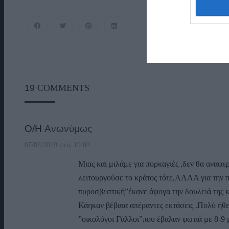
19
COMMENTS
Ο/Η
Ανωνύμως
07/03/2019 στις 19:03
Μιας και μιλάμε για πυρκαγιές ,δεν θα αναφ
λειτουργούσε το κράτος τότε,ΑΛΛΑ για την π
πυροσβεστική”έκανε άψογα την δουλειά της κ
Κάηκαν βέβαια απέραντες εκτάσεις .Πολύ ήθελα
”οικολόγοι Γάλλοι”που έβαλαν φωτιά με 8-9 