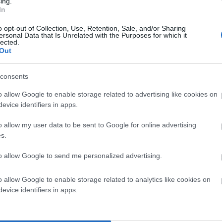
τι οι κατηγορίες είναι πλημμεληματικού χαρακτήρα…
ing.
In
όγηση του υλικού της δικογραφίας για «απόλυτη
o opt-out of Collection, Use, Retention, Sale, and/or Sharing
ersonal Data that Is Unrelated with the Purposes for which it
ς, γενικευμένες ευθύνες των συναρμόδιων
lected.
Out
ά την αντιμετώπιση της φονικής πυρκαγιάς» και
ν αυθαίρετη δόμηση…
consents
τονισμού, σωρεία παραλείψεων και λαθών κατά την
o allow Google to enable storage related to advertising like cookies on
ικό Σώμα, ΕΛΑΣ, Περιφέρεια, τους δύο Δήμους της
evice identifiers in apps.
αμματεία Πολιτικής Προστασίας…
o allow my user data to be sent to Google for online advertising
s.
σαγγελίας Πρωτοδικών Ηλίας Ζαγοραίος και οι
ς Σπυρόπουλος.
to allow Google to send me personalized advertising.
o allow Google to enable storage related to analytics like cookies on
evice identifiers in apps.