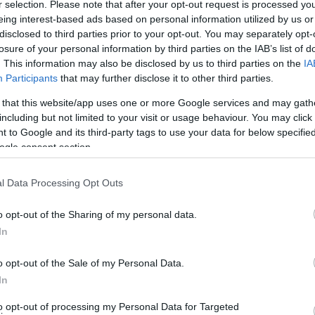
θος» για ο οποίο γράφει συνεχώς ο υπόδικος σήμερα κ. Καπάκης
r selection. Please note that after your opt-out request is processed y
eing interest-based ads based on personal information utilized by us or
διαπιστώνουμε είναι αυτός που παραπέμπεται σήμερα με τρεις
disclosed to third parties prior to your opt-out. You may separately opt-
ra o mores… – Εν Άνδρω).
losure of your personal information by third parties on the IAB’s list of
. This information may also be disclosed by us to third parties on the
IA
τους εκατό νεκρούς και τα εκατοντάδες θύματα άσκησε
Participants
that may further disclose it to other third parties.
 της Αθήνας για σειρά αδικημάτων κατά της
 that this website/app uses one or more Google services and may gath
χής Ηλία Ψινάκη και Ευάγγελου Μπουρνού,
including but not limited to your visit or usage behaviour. You may click 
αι της Γενικής Γραμματείας Πολιτικής Προστασίας.
 to Google and its third-party tags to use your data for below specifi
ogle consent section.
νίες από αμέλεια και σωματικές βλάβες από
 πέραν των αυτοδιοικητικών στελεχών βαρύνουν τον
l Data Processing Opt Outs
ερζούδη, τον νυν αρχηγό της Πυροσβεστικής Βασίλη
o opt-out of the Sharing of my personal data.
 τον τότε γενικό γραμματέα Πολιτικής Προστασίας
In
o opt-out of the Sale of my Personal Data.
ς πέντε χρόνια φυλάκισης που όμως μπορεί υπό
In
 χρόνια. Η υπόθεση θα διαβιβαστεί σε ανακριτή,
to opt-out of processing my Personal Data for Targeted