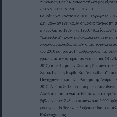
συνείδηση.Εσείς κ Μπασαντή δεν μας είχατε 
ΑΠΑΝΤΗΣΗ Δ. ΜΠΑΣΑΝΤΗ
Βεβαίως και κάνετε ΛΑΘΟΣ. Έγραφα το 2012 σ
Δεν ξέρω αν έχει καμία σημασία πάντως την
μικρούλης το 1959 ή το 1960. “Κατέφθασα” ε
“κατέφθανα” πολλά καλοκαίρια και μετά και 
αγόρασα οικόπεδο. έκτισα σπίτι, έφτιαξα κήπ
του 2010 και του 2014 αρθρογραφώντας. Αλλ
γράφοντας την ιστορία του νησιού μας (Η
2015) το 2012 με τον Σταμάτη Καμπάνη (εκδό
Χώρα, Γαύριο, Κόρθι. Και “κατέφθασα” και το
Παναχράντου και τον πολιτισμό της Άνδρου. Κ
2015. Από το 2013 μέχρι σήμερα καταφθάνω
Αλήθεια αυτό το «καταφθάσατε» το σκεφτήκατ
βιβλία για την Άνδρο και πάνω από 3.000 άρ
για την οποία δεν έχετε διαβάσει τίποτα τα τε
Καληνύχτα σας…