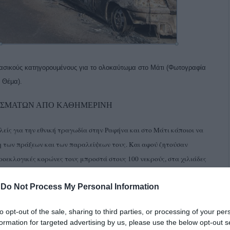
σικούς κατηγορουμένους για το ολοκαύτωμα στο Μάτι (Φωτογραφία
 Θέμα).
ΣΜΑΤΩΝ ΑΠΟ ΚΑΘΗΜΕΡΙΝΗ
λείς για την εθνική τραγωδία στην Ραφήνα και στο Μάτι κάποιοι να
νη των πράξεων και των παραλείψεων τους. Και αφού ζητούσαν
ροεκλογικές κορώνες τους μπροστά στους 100 νεκρούς, στα χιλιάδες
. Θα περίμενε κανείς να πορεύονταν με σεμνότητα των Γολγοθά των
-
Do Not Process My Personal Information
εβόμενοι τα θύματα τους. Ο λόγος για τον Γ. Καπάκη δημοτικό
ς τόλμησαν και του άσκησαν κριτική απίστευτες ύβρεις και
to opt-out of the sale, sharing to third parties, or processing of your per
 την τραγωδία μάλλον δεν πρόκειται να ιδρώσει ούτε μετά την
formation for targeted advertising by us, please use the below opt-out s