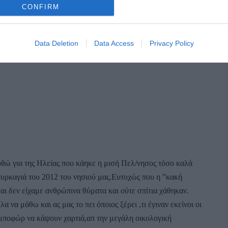
CONFIRM
Data Deletion
Data Access
Privacy Policy
ερθώ για της Ηλείας που κάηκε η μισή Πελ/νησος τόσο καλά
υρκαγιά του 2012 του νησιού μας.Ευτυχώς που η ”κακή
αι δεν είχαμε ανθρώπινα θύματα και ούτε σπίτια χάθηκαν.
 να μάθω και ας μας το πει όποιος ξέρει ,τι έγιναν εκείνοι οι
μποφώρ να κάψουν χαρτιά,απ την μεγάλη οικολογική