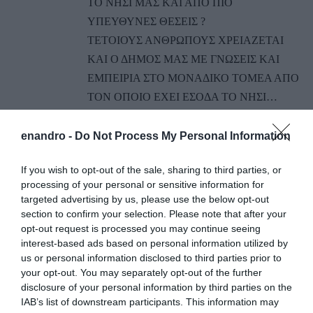
ΤΟ ΝΗΣΙ ΜΑΣ ΚΑΙ ΑΠΟ ΠΙΟ
ΥΠΕΥΘΥΝΕΣ ΘΕΣΕΙΣ ?
ΤΕΤΟΙΟΥΣ ΑΝΘΡΩΠΟΥΣ ΧΡΕΙΑΖΕΤΑΙ
ΚΑΙ Ο ΔΗΜΟΣ ΜΑΣ ΜΕ ΓΝΩΣΕΙΣ ΚΑΙ
ΕΜΠΕΙΡΙΑ ΣΤΟ ΜΟΝΑΔΙΚΟ ΤΟΜΕΑ ΑΠΟ
ΤΟΝ ΟΠΟΙΟ ΕΧΕΙ ΕΣΟΔΑ ΤΟ ΝΗΣΙ…
ΑΠΆΝΤΗΣΗ
enandro -
Do Not Process My Personal Information
ΑΦΉΣΤΕ ΈΝΑ ΣΧΌΛΙΟ
If you wish to opt-out of the sale, sharing to third parties, or
processing of your personal or sensitive information for
targeted advertising by us, please use the below opt-out
section to confirm your selection. Please note that after your
Η ηλ. διεύθυνση σας δεν δημοσιεύεται.
Τα υποχρεωτικά πεδία
opt-out request is processed you may continue seeing
σημειώνονται με
*
interest-based ads based on personal information utilized by
us or personal information disclosed to third parties prior to
your opt-out. You may separately opt-out of the further
disclosure of your personal information by third parties on the
IAB’s list of downstream participants. This information may