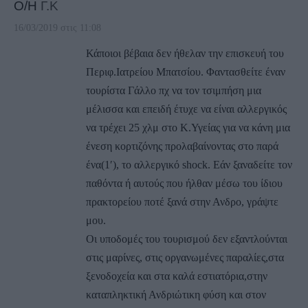
Ο/Η
Γ.Κ
16/03/2019 στις 11:08
Κάποιοι βέβαια δεν ήθελαν την επισκευή του
Περιφ.Ιατρείου Μπατσίου. Φαντασθείτε έναν
τουρίστα Γάλλο πχ να τον τσιμπήση μια
μέλισσα και επειδή έτυχε να είναι αλλεργικός
να τρέχει 25 χλμ στο Κ.Υγείας για να κάνη μια
ένεση κορτιζόνης προλαβαίνοντας στο παρά
ένα(1′), το αλλεργικό shock. Εάν ξαναδείτε τον
παθόντα ή αυτούς που ήλθαν μέσω του ίδιου
πρακτορείου ποτέ ξανά στην Ανδρο, γράψτε
μου.
Οι υποδομές του τουρισμού δεν εξαντλούνται
στις μαρίνες, στις οργανωμένες παραλίες,στα
ξενοδοχεία και στα καλά εστιατόρια,στην
καταπληκτική Ανδριώτικη φύση και στον