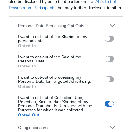
also be disclosed by us to third parties on the
IAB’s List of
Downstream Participants
that may further disclose it to other
third parties.
Please note that this website/app uses one or more Google
Personal Data Processing Opt Outs
services and may gather and store information including but
not limited to your visit or usage behaviour. You may click to
I want to opt-out of the Sharing of my
personal data.
grant or deny consent to Google and its third-party tags to
Opted In
use your data for below specified purposes in below Google
consent section.
I want to opt-out of the Sale of my
Personal Data.
Opted In
I want to opt-out of processing my
Personal Data for Targeted Advertising.
Αποθήκευσε το όνομά μου, email, και τον ιστότοπο μου σε
Opted In
αυτόν τον πλοηγό για την επόμενη φορά που θα σχολιάσω.
I want to opt-out of Collection, Use,
Retention, Sale, and/or Sharing of my
Personal Data that Is Unrelated with the
Purposes for which it was collected.
Opted Out
Google consents