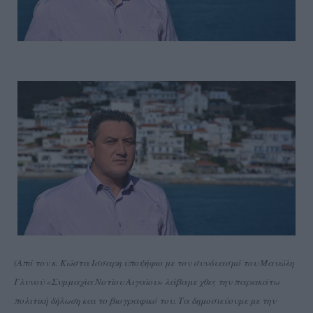
(Από τον κ. Κώστα Ίσσαρη υποψήφιο με τον συνδυασμό του Μανώλη
Γλυνού «Συμμαχία Νοτίου Αιγαίου» λάβαμε χθες την παρακάτω
πολιτική δήλωση και το βιογραφικό του. Τα δημοσιεύουμε με την