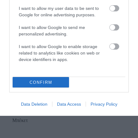
I want to allow my user data to be sent to
Google for online advertising purposes.
Προτεινόμενα άρθρα
I want to allow Google to send me
personalized advertising.
I want to allow Google to enable storage
Φωτογραφίες-κειμήλια από καλοκαίρια στην Άνδρο –
related to analytics like cookies on web or
Από τον 19ο αιώνα μέχρι και την δεκαετία του 1970
device identifiers in apps.
Η Άνδρος συνεχίζει να μπαρκάρει…
ΤΟ ΜΕΓΑΛΥΤΕΡΟ ΠΑΝΗΓΥΡΙ ΤΗΣ ΑΝΔΡΟΥ: Του
CONFIRM
Σωτήρος στην Άρνη!…
ΟΡΜΟΣ ΚΟΡΘΙΟΥ: Όταν η φωτογραφία γίνεται μνήμη
Data Deletion
Data Access
Privacy Policy
ΦΕΣΤΙΒΑΛ ΑΝΔΡΟΥ: Ένα βαθυστόχαστο έργο του
Μπέκετ