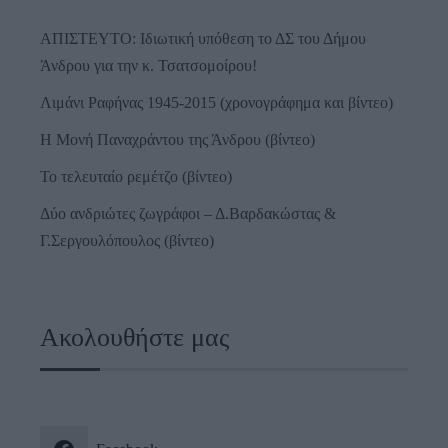
ΑΠΙΣΤΕΥΤΟ: Ιδιωτική υπόθεση το ΔΣ του Δήμου
Άνδρου για την κ. Τσατσομοίρου!
Λιμάνι Ραφήνας 1945-2015 (χρονογράφημα και βίντεο)
Η Μονή Παναχράντου της Άνδρου (βίντεο)
Το τελευταίο ρεμέτζο (βίντεο)
Δύο ανδριώτες ζωγράφοι – Δ.Βαρδακώστας &
Γ.Σεργουλόπουλος (βίντεο)
Ακολουθήστε μας