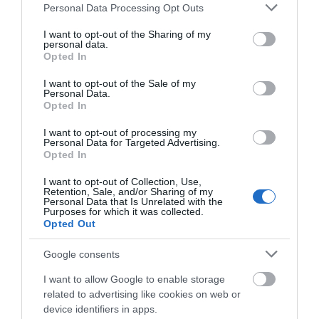
Please note that this website/app uses one or more Google
Personal Data Processing Opt Outs
services and may gather and store information including but
not limited to your visit or usage behaviour. You may click to
I want to opt-out of the Sharing of my
personal data.
grant or deny consent to Google and its third-party tags to
Opted In
use your data for below specified purposes in below Google
consent section.
I want to opt-out of the Sale of my
Personal Data.
Opted In
I want to opt-out of processing my
Personal Data for Targeted Advertising.
Opted In
I want to opt-out of Collection, Use,
Retention, Sale, and/or Sharing of my
Personal Data that Is Unrelated with the
Purposes for which it was collected.
Opted Out
Google consents
I want to allow Google to enable storage
related to advertising like cookies on web or
device identifiers in apps.