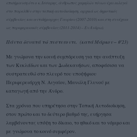
επισήμανση ότι ο κ. Ίσσαρης, άνθρωπος χαμηλών τόνων έχει εκλεγεί
στο παρελθόν στην τοπική αυτοδιοίκηση, αρχικά ως δημοτικός
σύμβουλος και αντιδήμαρχος Γαυρίου (2007-2010) και στη συνέχεια
ως περιφερειακός σύμβουλος (2011-2014) – Εν Άνδρω).
Πάντα δυνατά τώ πιστευοντι. (κατά Μάρκον – θ’23)
Με γνώμονα την κοινή συμπόρευση για την ανάπτυξη
των Κυκλάδων και των Δωδεκανήσων, αποφάσισα να
συστρατευθώ στο πλευρό του υποψήφιου
Περιφερειάρχη Ν. Αιγαίου, Μανώλη Γλυνού με
καταγωγή από την Άνδρο.
Στα χρόνια που υπηρέτησα στην Τοπική Αυτοδιοίκηση,
στον πρώτο και το δεύτερο βαθμό της, ενήργησα
λαμβάνοντας υπόψη το δίκαιο, το ηθικό και το νόμιμο και
με γνώμονα το κοινό συμφέρον.