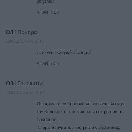
ρε γέλια!
ΑΠΆΝΤΗΣΗ
Ο/Η
Πονηρό
12/05/2019 στις 19:18
…το νέο εκλογικό σύστημα!
ΑΠΆΝΤΗΣΗ
Ο/Η
Γαυριωτης
12/05/2019 στις 19:17
Οπως γινεται οι Σουσουδικοι να ειναι πλεον με
τον Καπακη κ οι του Καπακη να στηριζουν τον
Σουσουδη….
Απορω πραγματικα τοση διψα για εξουσια;;;