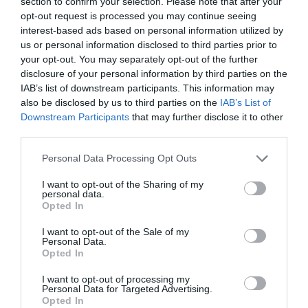
section to confirm your selection. Please note that after your
ΣΚΑΡΩΝΗΣ ΘΩΜΑΣ ΤΟΥ ΧΡΗΣΤΟΥ
opt-out request is processed you may continue seeing
interest-based ads based on personal information utilized by
ΤΕΝΤΕ ΜΑΡΙΑ ΤΟΥ ΑΝΤΩΝΙΟΥ
us or personal information disclosed to third parties prior to
your opt-out. You may separately opt-out of the further
disclosure of your personal information by third parties on the
IAB’s list of downstream participants. This information may
also be disclosed by us to third parties on the
IAB’s List of
Β. Συνδυασμός: ΑΝΕΞΑΡΤΗΤΗ ΚΙΝΗΣΗ ΌΡΜΟΥ
Downstream Participants
that may further disclose it to other
third parties.
ΔΡΑΚΟΥ ΕΙΡΗΝΗ ΤΟΥ ΙΩΑΝΝΗ
Please note that this website/app uses one or more Google
Personal Data Processing Opt Outs
services and may gather and store information including but
ΖΑΓΟΡΑΙΟΣ ΙΩΑΝΝΗΣ ΤΟΥ ΓΕΩΡΓΙΟΥ
not limited to your visit or usage behaviour. You may click to
I want to opt-out of the Sharing of my
personal data.
grant or deny consent to Google and its third-party tags to
ΖΑΝΝΕΣ ΓΕΩΡΓΙΟΣ ΤΟΥ ΑΝΤΩΝΙΟΥ
Opted In
use your data for below specified purposes in below Google
consent section.
I want to opt-out of the Sale of my
ΚΟΥΡΕΛΗ ΜΑΡΙΑ ΤΟΥ ΣΤΥΛΙΑΝΟΥ
Personal Data.
Opted In
ΠΑΝΤΑΖΗΣ ΑΝΤΩΝΙΟΣ ΤΟΥ ΓΕΩΡΓΙΟΥ
I want to opt-out of processing my
Personal Data for Targeted Advertising.
Opted In