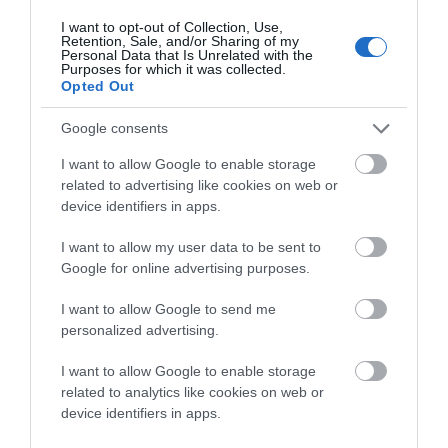
I want to opt-out of Collection, Use,
Retention, Sale, and/or Sharing of my
ΚΟΙΝΟΤΗΤΑ ΠΙΤΡΟΦΟΥ ΤΟΥ ΔΗΜΟΥ ΆΝΔΡΟΥ
Personal Data that Is Unrelated with the
Purposes for which it was collected.
Opted Out
Google consents
Α. Συνδυασμός: ΆΝΔΡΟΣ ΝΕΟΙ ΟΡΙΖΟΝΤΕΣ
I want to allow Google to enable storage
related to advertising like cookies on web or
device identifiers in apps.
ΓΙΑΝΝΙΣΗΣ ΕΜΜΑΝΟΥΗΛ ΤΟΥ ΔΗΜΗΤΡΙΟΥ
I want to allow my user data to be sent to
Google for online advertising purposes.
ΚΑΣΣΙΔΩΝΗ ΑΙΚΑΤΕΡΙΝΗ ΤΟΥ ΝΙΚΟΛΑΟΥ
I want to allow Google to send me
personalized advertising.
ΚΟΥΛΟΥΡΗΣ ΣΤΑΜΑΤΙΟΣ ΤΟΥ ΔΗΜΗΤΡΙΟΥ
I want to allow Google to enable storage
ΜΑΝΔΑΡΑΚΑΣ ΝΙΚΟΛΑΟΣ ΤΟΥ ΒΑΣΙΛΕΙΟΥ
related to analytics like cookies on web or
device identifiers in apps.
ΠΕΡΤΕΣΗΣ ΜΑΡΙΝΟΣ ΤΟΥ ΒΑΛΕΝΤΙΝΟΥ