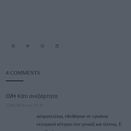
4
COMMENTS
Ο/Η
Κάτι ανεξάρτητα
12/05/2019 στις 21:37
αστροπελέκια, εθεάθησαν σε εγκαίνια
εκλογικού κέντρου συν γυναιξί και τέκνοις. Ε