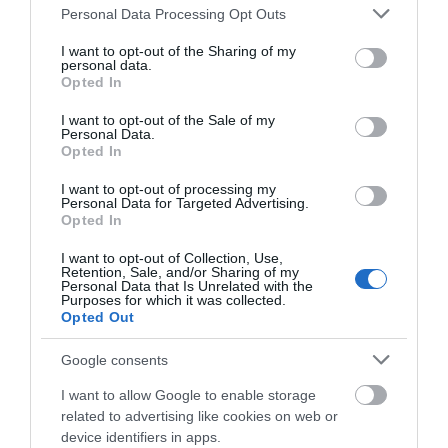
βίντεο εκείνης της ώρας…
Please note that this website/app uses one or more Google
Personal Data Processing Opt Outs
services and may gather and store information including but
ΑΠΟΚΛΕΙΣΤΙΚΟ: «ΕΤΣΙ ΑΝΑΚΑΛΥΨΑ ΤΟ
not limited to your visit or usage behaviour. You may click to
I want to opt-out of the Sharing of my
personal data.
ΣΗΜΑΝΤΙΚΟ ΑΡΧΑΙΟ ΝΑΥΑΓΙΟ ΤΗΣ ΑΝΔΡΟΥ!…»
grant or deny consent to Google and its third-party tags to
Opted In
use your data for below specified purposes in below Google
«ΑΥΤΗ ΤΗΝ ΑΝΔΡΟ ΘΕΛΟΥΜΕ…»
consent section.
I want to opt-out of the Sale of my
Personal Data.
ΚΑΙ ΟΔΟΣ ΠΑΛΑIΟΚΡΑΣΣΑ! ΚΑΙ
Opted In
ΑΝΕΜΟΓΕΝΝΗΤΡΙΕΣ ΓΙΟΚ!…
I want to opt-out of processing my
Personal Data for Targeted Advertising.
Opted In
Πρόσφατα Άρθρα
I want to opt-out of Collection, Use,
Retention, Sale, and/or Sharing of my
Personal Data that Is Unrelated with the
Purposes for which it was collected.
Η Άνδρος συνεχίζει να
Opted Out
μπαρκάρει…
Google consents
06/08/2026
I want to allow Google to enable storage
related to advertising like cookies on web or
device identifiers in apps.
Η νεολαία της Άνδρου είναι