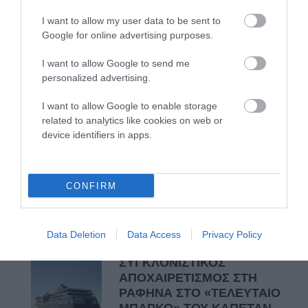
εδώ. Χρειάζεται όμως
I want to allow my user data to be sent to
ευκαιρίες για να φανεί.
Google for online advertising purposes.
05/08/2026
I want to allow Google to send me
personalized advertising.
Η Φιλαρμονική του
Μουσικού Συλλόγου
I want to allow Google to enable storage
Άνδρου τίμησε τον
related to analytics like cookies on web or
μοναδικό Γιώργο Κατσαρό
device identifiers in apps.
05/08/2026
ΡΑΦΗΝΑ – ΘΕΟΥΤΑ
CONFIRM
σημειώσατε…
05/08/2026
Data Deletion
Data Access
Privacy Policy
ΣΥΓΚΛΟΝΙΣΤΙΚΟΣ
ΑΠΟΧΑΙΡΕΤΙΣΜΟΣ ΣΤΗ
ΡΑΦΗΝΑ ΣΤΟ «ΤΕΛΕΥΤΑΙΟ