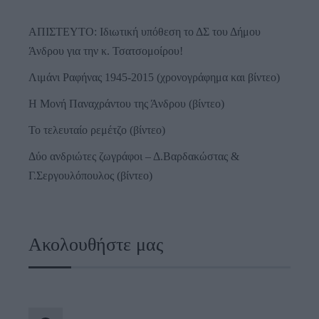
ΑΠΙΣΤΕΥΤΟ: Ιδιωτική υπόθεση το ΔΣ του Δήμου
Άνδρου για την κ. Τσατσομοίρου!
Λιμάνι Ραφήνας 1945-2015 (χρονογράφημα και βίντεο)
Η Μονή Παναχράντου της Άνδρου (βίντεο)
Το τελευταίο ρεμέτζο (βίντεο)
Δύο ανδριώτες ζωγράφοι – Δ.Βαρδακώστας &
Γ.Σεργουλόπουλος (βίντεο)
Ακολουθήστε μας