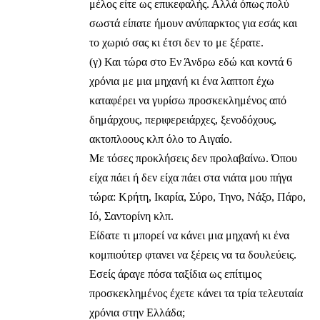
μέλος είτε ως επικεφαλής. Αλλά όπως πολύ
σωστά είπατε ήμουν ανύπαρκτος για εσάς και
το χωριό σας κι έτσι δεν το με ξέρατε.
(γ) Και τώρα στο Εν Άνδρω εδώ και κοντά 6
χρόνια με μια μηχανή κι ένα λαπτοπ έχω
καταφέρει να γυρίσω προσκεκλημένος από
δημάρχους, περιφερειάρχες, ξενοδόχους,
ακτοπλοους κλπ όλο το Αιγαίο.
Με τόσες προκλήσεις δεν προλαβαίνω. Όπου
είχα πάει ή δεν είχα πάει στα νιάτα μου πήγα
τώρα: Κρήτη, Ικαρία, Σύρο, Τηνο, Νάξο, Πάρο,
Ιό, Σαντορίνη κλπ.
Είδατε τι μπορεί να κάνει μια μηχανή κι ένα
κομπιούτερ φτανει να ξέρεις να τα δουλεύεις.
Εσείς άραγε πόσα ταξίδια ως επίτιμος
προσκεκλημένος έχετε κάνει τα τρία τελευταία
χρόνια στην Ελλάδα;