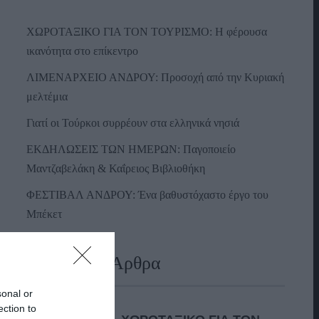
ΧΩΡΟΤΑΞΙΚΟ ΓΙΑ ΤΟΝ ΤΟΥΡΙΣΜΟ: Η φέρουσα
ικανότητα στο επίκεντρο
ΛΙΜΕΝΑΡΧΕΙΟ ΑΝΔΡΟΥ: Προσοχή από την Κυριακή
μελτέμια
Γιατί οι Τούρκοι συρρέουν στα ελληνικά νησιά
ΕΚΔΗΛΩΣΕΙΣ ΤΩΝ ΗΜΕΡΩΝ: Παγοποιείο
Μαντζαβελάκη & Καΐρειος Βιβλιοθήκη
ΦΕΣΤΙΒΑΛ ΑΝΔΡΟΥ: Ένα βαθυστόχαστο έργο του
Μπέκετ
Πρόσφατα Άρθρα
sonal or
ection to