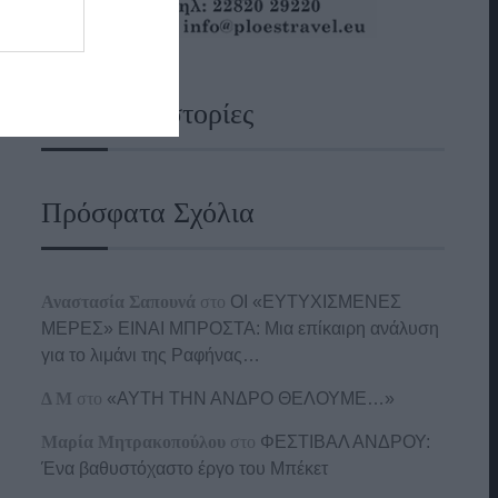
Ναυτικές Ιστορίες
Πρόσφατα Σχόλια
Αναστασία Σαπουνά
στο
ΟΙ «ΕΥΤΥΧΙΣΜΕΝΕΣ
ΜΕΡΕΣ» ΕΙΝΑΙ ΜΠΡΟΣΤΑ: Μια επίκαιρη ανάλυση
για το λιμάνι της Ραφήνας…
Δ Μ
στο
«ΑΥΤΗ ΤΗΝ ΑΝΔΡΟ ΘΕΛΟΥΜΕ…»
Μαρία Μητρακοπούλου
στο
ΦΕΣΤΙΒΑΛ ΑΝΔΡΟΥ:
Ένα βαθυστόχαστο έργο του Μπέκετ