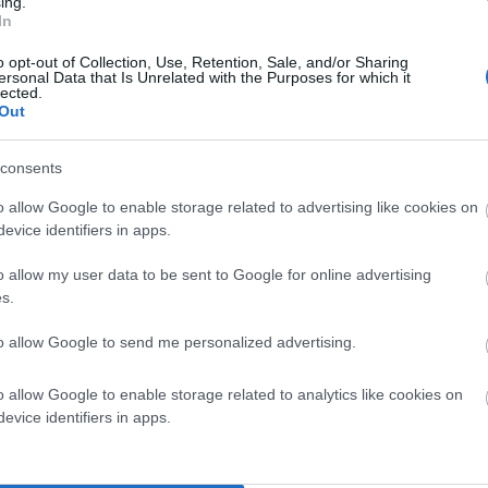
ing.
In
o opt-out of Collection, Use, Retention, Sale, and/or Sharing
ersonal Data that Is Unrelated with the Purposes for which it
lected.
Out
consents
ν περσινή χρονιά που δεν είχαμε ούτε ιούς της Κίνας,
o allow Google to enable storage related to advertising like cookies on
evice identifiers in apps.
 κρίσης πάλι στα ίδια είμαστε. Το 2018 ήταν 497! Και το
άνω. Άρα μόνο πέρσι είχαμε 748. Κοντέψαμε τότε τα 190
o allow my user data to be sent to Google for online advertising
ου 2018 όπου υπολοιπόμαστε καμιά 80αριά! Με πέρσι
s.
ηρο! Παρ΄όλα αυτά με κορονοϊούς, γιούς και θυγατέρες
to allow Google to send me personalized advertising.
ολών πάλι καλά να λες…
o allow Google to enable storage related to analytics like cookies on
ΑΝΔΡΩ”
evice identifiers in apps.