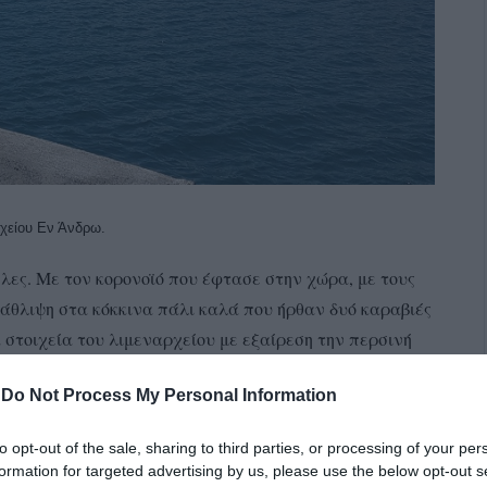
χείου Εν Άνδρω.
λες. Με τον κορονοϊό που έφτασε στην χώρα, με τους
άθλιψη στα κόκκινα πάλι καλά που ήρθαν δυό καραβιές
 στοιχεία του λιμεναρχείου με εξαίρεση την περσινή
ού μπορούν να συγκριθούν με αυτούς του 2018. Όχι, ότι
-
Do Not Process My Personal Information
 αποτύχαμε κι εντελώς. Απλώς αντέξαμε…
to opt-out of the sale, sharing to third parties, or processing of your per
formation for targeted advertising by us, please use the below opt-out s