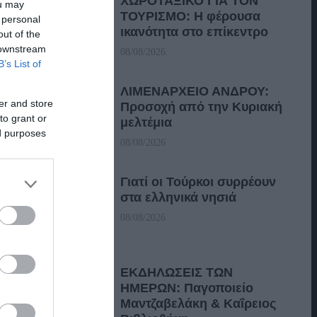
ΧΩΡΟΤΑΞΙΚΟ ΓΙΑ ΤΟΝ
ou may
ΤΟΥΡΙΣΜΟ: Η φέρουσα
 personal
ικανότητα στο επίκεντρο
out of the
 downstream
08/08/2026
B’s List of
ΛΙΜΕΝΑΡΧΕΙΟ ΑΝΔΡΟΥ:
er and store
Προσοχή από την Κυριακή
to grant or
μελτέμια
ed purposes
08/08/2026
Γιατί οι Τούρκοι συρρέουν
στα ελληνικά νησιά
08/08/2026
ΕΚΔΗΛΩΣΕΙΣ ΤΩΝ
ΗΜΕΡΩΝ: Παγοποιείο
Μαντζαβελάκη & Καΐρειος