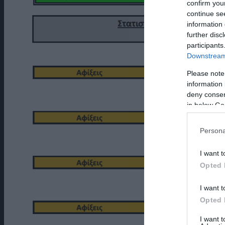
confirm you
continue se
information 
further disc
participants
Downstream 
Please note
information 
deny consent
in below Go
Persona
I want t
Opted 
I want t
Opted 
I want 