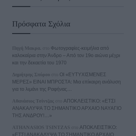
Πρόσφατα Σχόλια
Πηγή Μακρα.
στο
Φωτογραφίες-κειμήλια από
καλοκαίρια στην Άνδρο – Από τον 19ο αιώνα μέχρι
και την δεκαετία του 1970
Δημήτρης Σπύρου
στο
ΟΙ «ΕΥΤΥΧΙΣΜΕΝΕΣ
ΜΕΡΕΣ» ΕΙΝΑΙ ΜΠΡΟΣΤΑ: Μια επίκαιρη ανάλυση
για το λιμάνι της Ραφήνας…
Αθανάσιος Τσίντζας
στο
ΑΠΟΚΛΕΙΣΤΙΚΟ: «ΕΤΣΙ
ΑΝΑΚΑΛΥΨΑ ΤΟ ΣΗΜΑΝΤΙΚΟ ΑΡΧΑΙΟ ΝΑΥΑΓΙΟ
ΤΗΣ ΑΝΔΡΟΥ!…»
ATHANASIOS TSINTZAS
στο
ΑΠΟΚΛΕΙΣΤΙΚΟ:
«ΕΤΣΙ ΑΝΑΚΑΛΥΨΑ ΤΟ ΣΗΜΑΝΤΙΚΟ ΑΡΧΑΙΟ