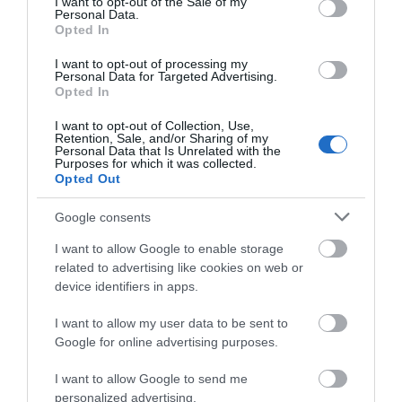
I want to opt-out of the Sale of my
ΠΡΟΣΟΧΗ: Πολύ υψηλός
Personal Data.
Opted In
κίνδυνος πυρκαγιάς στις
Κυκλάδες
I want to opt-out of processing my
Personal Data for Targeted Advertising.
08/08/2026
Opted In
I want to opt-out of Collection, Use,
Φωτογραφίες-κειμήλια από
Retention, Sale, and/or Sharing of my
καλοκαίρια στην Άνδρο –
Personal Data that Is Unrelated with the
Purposes for which it was collected.
Από τον 19ο αιώνα μέχρι
Opted Out
και την δεκαετία του 1970
08/08/2026
Google consents
ΟΡΜΟΣ ΚΟΡΘΙΟΥ: Όταν η
I want to allow Google to enable storage
φωτογραφία γίνεται μνήμη
related to advertising like cookies on web or
device identifiers in apps.
08/08/2026
I want to allow my user data to be sent to
Google for online advertising purposes.
ΧΩΡΟΤΑΞΙΚΟ ΓΙΑ ΤΟΝ
I want to allow Google to send me
ΤΟΥΡΙΣΜΟ: Η φέρουσα
personalized advertising.
ικανότητα στο επίκεντρο