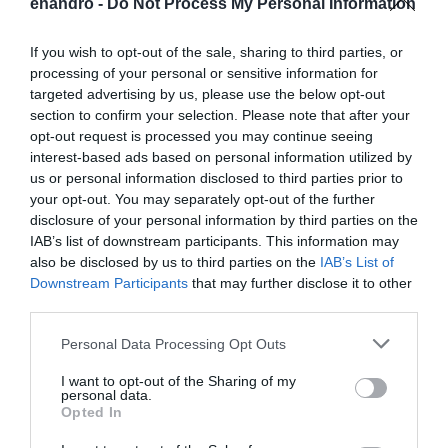
enandro -
Do Not Process My Personal Information
Κυκλάδες
If you wish to opt-out of the sale, sharing to third parties, or
Φωτογραφίες-κειμήλια από καλοκαίρια στην Άνδρο –
processing of your personal or sensitive information for
Από τον 19ο αιώνα μέχρι και την δεκαετία του 1970
targeted advertising by us, please use the below opt-out
section to confirm your selection. Please note that after your
ΟΡΜΟΣ ΚΟΡΘΙΟΥ: Όταν η φωτογραφία γίνεται μνήμη
opt-out request is processed you may continue seeing
interest-based ads based on personal information utilized by
ΧΩΡΟΤΑΞΙΚΟ ΓΙΑ ΤΟΝ ΤΟΥΡΙΣΜΟ: Η φέρουσα
us or personal information disclosed to third parties prior to
ικανότητα στο επίκεντρο
your opt-out. You may separately opt-out of the further
disclosure of your personal information by third parties on the
IAB’s list of downstream participants. This information may
Πρόσφατα Άρθρα
also be disclosed by us to third parties on the
IAB’s List of
Downstream Participants
that may further disclose it to other
third parties.
ΔΥΟ ΚΑΛΟΚΑΙΡΙΝΑ
Please note that this website/app uses one or more Google
Personal Data Processing Opt Outs
ΔΡΩΜΕΝΑ: Όταν η νέα
services and may gather and store information including but
γενιά συναντά τη
not limited to your visit or usage behaviour. You may click to
I want to opt-out of the Sharing of my
personal data.
ναυτοσύνη του νησιού
grant or deny consent to Google and its third-party tags to
Opted In
use your data for below specified purposes in below Google
09/08/2026
consent section.