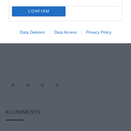
Γιώργος Βαλ. Μαντζώρος
CONFIRM
Ειδικός Συμβ/λος Δημάρχου Άνδρου, Τακτικό μέλος
ΔΛΤΤ-Α
Data Deletion
Data Access
Privacy Policy
6
COMMENTS