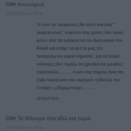
Ο/Η
Ανωνύμως
22/05/2020 στις 09:42
Τι έγινε ρε πατριώτες;;;θα πέσει κανένας”’
γκαζοτενεκές” τσιμέντο στις τρύπες που έχουν
μείνει από την κατασκευή του βιολογικού στο
Κόρθι και σπάμε τα αυτ/τα μας;;;Οι
προηγούμενοι καμία σημασία΄, για να δούμε
τούτους;;;;Δεν νομίζω ότι χρειάζονται χιλιάδες
ευρώπουλα………Α και τους τοίχους προς την
Αγία Αικατερίνη που γκρέμισε η θύελλα του
Γενάρη ;;;;;Περιμένουμε……..
ΑΠΆΝΤΗΣΗ
Ο/Η
Τα θέλουμε όλα εδώ και τώρα
22/05/2020 στις 07:06