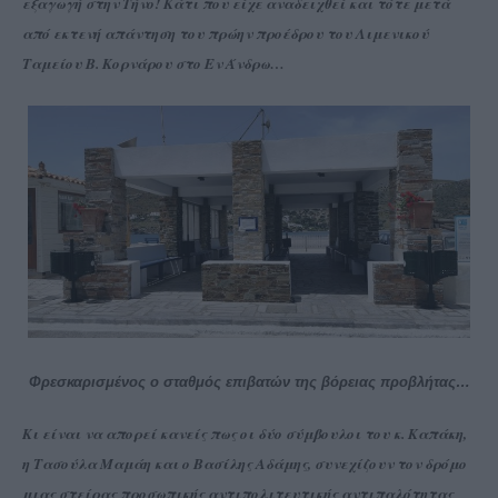
εξαγωγή στην Τήνο! Κάτι που είχε αναδειχθεί και τότε μετά
από εκτενή απάντηση του πρώην προέδρου του Λιμενικού
Ταμείου Β. Κορνάρου στο Εν Άνδρω…
Φρεσκαρισμένος ο σταθμός επιβατών της βόρειας προβλήτας…
Κι είναι να απορεί κανείς πως οι δύο σύμβουλοι του κ. Καπάκη,
η Τασούλα Μαμάη και ο Βασίλης Αδάμης, συνεχίζουν τον δρόμο
μιας στείρας προσωπικής αντιπολιτευτικής αντιπαλότητας