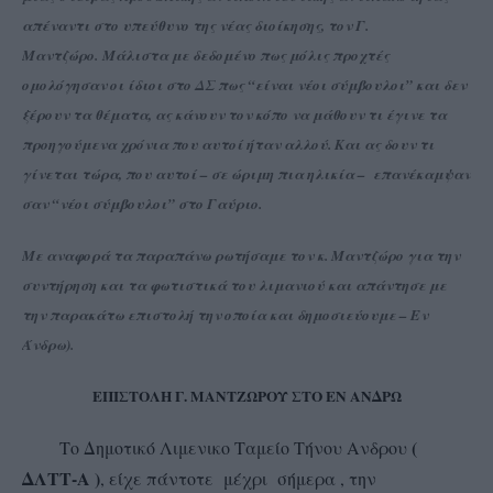
απέναντι στο υπεύθυνο της νέας διοίκησης, τον Γ.
Μαντζώρο.
Μάλιστα με δεδομένο πως μόλις προχτές
ομολόγησαν οι ίδιοι στο ΔΣ πως “είναι νέοι σύμβουλοι” και δεν
ξέρουν τα θέματα, ας κάνουν τον κόπο να μάθουν τι έγινε τα
προηγούμενα χρόνια που αυτοί ήταν αλλού. Και ας δουν τι
γίνεται τώρα, που αυτοί – σε ώριμη πια ηλικία – επανέκαμψαν
σαν “νέοι σύμβουλοι” στο Γαύριο.
Με αναφορά τα παραπάνω ρωτήσαμε τον κ. Μαντζώρο για την
συντήρηση και τα φωτιστικά του λιμανιού και απάντησε με
την παρακάτω επιστολή την οποία και δημοσιεύουμε – Εν
Άνδρω).
ΕΠΙΣΤΟΛΗ Γ. ΜΑΝΤΖΩΡΟΥ ΣΤΟ ΕΝ ΑΝΔΡΩ
(
Το Δημοτικό Λιμενικο Ταμείο Τήνου Ανδρου
ΔΛΤΤ-Α )
, είχε πάντοτε μέχρι σήμερα , την