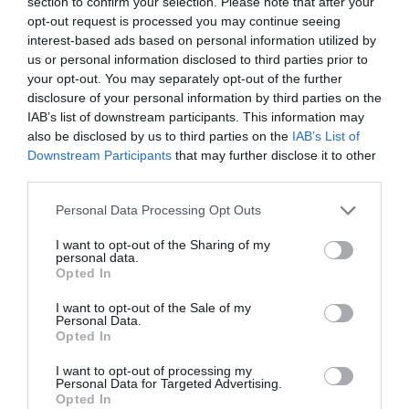
section to confirm your selection. Please note that after your
opt-out request is processed you may continue seeing
interest-based ads based on personal information utilized by
us or personal information disclosed to third parties prior to
your opt-out. You may separately opt-out of the further
disclosure of your personal information by third parties on the
IAB’s list of downstream participants. This information may
also be disclosed by us to third parties on the
IAB’s List of
Downstream Participants
that may further disclose it to other
Και βεβαίως το φρεσκάρισμα του λιμανιού – με χρήματα του
third parties.
Λιμενικού Ταμείου συνεχίζεται και απ’ έξω από την είσοδο του
Please note that this website/app uses one or more Google
Personal Data Processing Opt Outs
ώστε να δείχνει όμορφο. Αλήθεια πως ο προηγούμενος
services and may gather and store information including but
δήμαρχος και δεν μπορούσε να βρει χρήματα από το Λιμενικό
not limited to your visit or usage behaviour. You may click to
I want to opt-out of the Sharing of my
personal data.
grant or deny consent to Google and its third-party tags to
Ταμείο για συντήρηση και ανακαίνιση; Μήπως γιατί κανείς δεν
Opted In
use your data for below specified purposes in below Google
έτρεχε τα θάματα σε τακτική και καθημερινή βάση όπως ο Γ.
consent section.
I want to opt-out of the Sale of my
Μαντζώρος; Και μήπως αυτό έχει ενοχλήσει τους επί πολλά
Personal Data.
Opted In
χρόνια απόντες που σήμερα κάνουν εδώ και 8 μήνες
αντιπολίτευση για την αντιπολίτευση;
I want to opt-out of processing my
Personal Data for Targeted Advertising.
Opted In
Θέλω να ευχαριστήσω από καρδιάς: