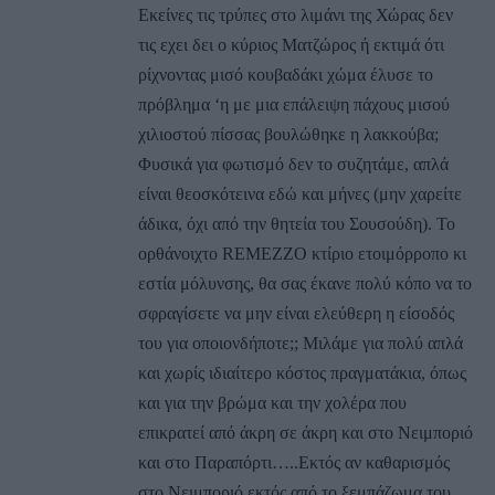
Εκείνες τις τρύπες στο λιμάνι της Χώρας δεν
τις εχει δει ο κύριος Ματζώρος ή εκτιμά ότι
ρίχνοντας μισό κουβαδάκι χώμα έλυσε το
πρόβλημα ‘η με μια επάλειψη πάχους μισού
χιλιοστού πίσσας βουλώθηκε η λακκούβα;
Φυσικά για φωτισμό δεν το συζητάμε, απλά
είναι θεοσκότεινα εδώ και μήνες (μην χαρείτε
άδικα, όχι από την θητεία του Σουσούδη). Το
ορθάνοιχτο REMEZZO κτίριο ετοιμόρροπο κι
εστία μόλυνσης, θα σας έκανε πολύ κόπο να το
σφραγίσετε να μην είναι ελεύθερη η είσοδός
του για οποιονδήποτε;; Μιλάμε για πολύ απλά
και χωρίς ιδιαίτερο κόστος πραγματάκια, όπως
και για την βρώμα και την χολέρα που
επικρατεί από άκρη σε άκρη και στο Νειμποριό
και στο Παραπόρτι…..Εκτός αν καθαρισμός
στο Νειμποριό εκτός από το ξεμπάζωμα του