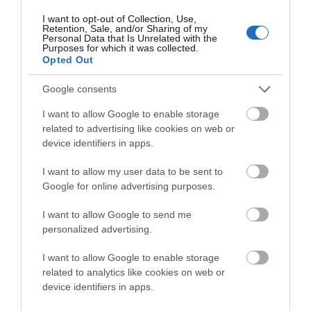
I want to opt-out of Collection, Use,
Χέλμη Νικ
Retention, Sale, and/or Sharing of my
τον προέδρο του τοπικού Γαυρίου κ.
.
Personal Data that Is Unrelated with the
Purposes for which it was collected.
για την διάθεση του ανυψωτικού μηχανήματος ,
Opted Out
κ. Κωνσταντή Δημ. (Μπίλλυ)
τον
για την
Google consents
πολύτιμη τεχνική βοήθεια και προσωπική του
εργασία,
I want to allow Google to enable storage
related to advertising like cookies on web or
Λεμπέση Γιώργ
τους κ.κ.ηλεκτρολογους
.( ΔΛΤΤ-
device identifiers in apps.
Κώτσαλο Ιωανν
Α ) και
. ( Δήμος Ανδρου ),
I want to allow my user data to be sent to
Εξαδάκτυλο Αλεξη
Λυσσαρη
τον κ.
και την κα.
Google for online advertising purposes.
Αλεκα
( ΔΛΤΤ-Α),
I want to allow Google to send me
personalized advertising.
που εθελοντικά και αφιλοκερδώς , βοήθησαν ουσιαστικά
στην αποξήλωση και εγκατάσταση των πυλώνων,
I want to allow Google to enable storage
related to analytics like cookies on web or
δίνοντας ένα εξαιρετικό παράδειγμα στους συμπολίτες
device identifiers in apps.
μας.