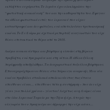
εκπλήττει ευχάριστα. Το λιμάνι έχει ολοκληρώσει την
“φωτιστική ανακαίνιση” του και την καθαριότητα του. Έφυγαν
τα άθλια φωτιστικά εντός του λιμανιού που είχαν
καταστραφεί και δεν φώτιζαν, ενώ αποτελούσαν τριτοκοσμική
εικόνα. Το Εν Άνδρω με σχετικά ρεπορτάζ αναγνωστών του είχε
θέσει επιτακτικά το θέμα από το 2018.
Ακόμα ανακαινίστηκε και βάφτηκε η είσοδος στη βόρεια
προβλήτα, ενώ προχωράνε και στη νότια. Η άθλια ξύλινη
περίφραξη αποξηλώθηκε. Τα διαχωριστικά πεζούλια βάφτηκαν.
Επαναχαράχτηκαν οι θέσεις στα πάρκινγκ αναμονής. Μια νέα
εικόνα προβάλει σταδιακά αποδεικνύοντας πως όταν ο
υπεύθυνος είναι… υπεύθυνος τότε η συντήρηση – που δεν είχε
γίνει για πολλά χρόνια – γίνεται! Ασχέτως αν η Άνδρος είναι
στο ίδιο Λιμενικό Ταμείο με την Τήνο ή όχι. Ατυχώς την
ολιγωρία του ο προηγούμενος δήμαρχος την είχε κάνει…