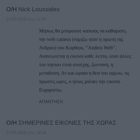
Ο/Η
Nick Loussides
21/05/2020 στις 12:45
Μηπως θα μπορουσε καποιος να καθαρισει,
την web camera (νομιζω ηταν η πρωτη της
Ανδρου) του Κορθιου, “Andros Web”.
Ανανεωνεται η εικονα καθε λεπτο, οταν αλλες
του νησιου ειναι συνεχης, ζωντανη, η
μεταδοση. Αν και ωραια η θεα του ορμου, τις
πρωινες ωρες, ο ηλιος χαλαει την εικονα.
Ευχαριστω.
ΑΠΆΝΤΗΣΗ
Ο/Η
ΣΗΜΕΡΙΝΕΣ ΕΙΚΟΝΕΣ ΤΗΣ ΧΩΡΑΣ
21/05/2020 στις 10:44