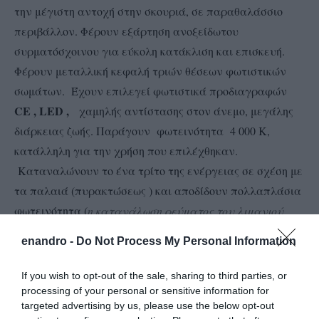
την μέγιστη αντοχή στην σκουριά, σε παραθαλάσσιο
περιβάλλον. Φέρουν εξάρτηση ανοξείδωτου
συρματόσχοινου για εύκολη κατάκλιση και επισκευή.
Φέρουν μεταλλική κεφαλή τριών θέσεων φωτιστικών
σωμάτων. Έχουν επιλεγεί φωτιστικά προδιαγραφών
CE
,
LED
,
χαμηλής αντίστασης στον άνεμο, μεγάλης
διάρκειας ζωής. Παράγουν φωτεινότητα 4 000 Κ,
κατάλληλη για την χρήση που επιλέχθηκαν.
Καταναλώνουν το ένα τρίτο της ενέργειας σε σχέση με
τα παλαιά (πυρακτώσεως ) και αποδίδουν πολλαπλάσια
φωτεινότητα (
η κατανάλωση ρεύματος του λιμανιού
μας καλύπτεται από το ΔΛΤΤ-Α
).
enandro -
Do Not Process My Personal Information
If you wish to opt-out of the sale, sharing to third parties, or
processing of your personal or sensitive information for
targeted advertising by us, please use the below opt-out