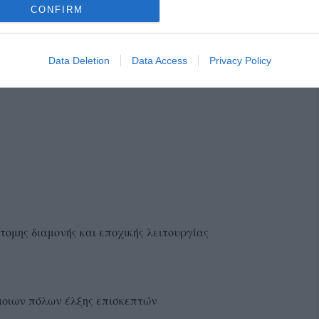
CONFIRM
ίντερνετ καφέ)
Data Deletion
Data Access
Privacy Policy
ης διαμονής και εποχικής λειτουργίας
μοιων πόλων έλξης επισκεπτών