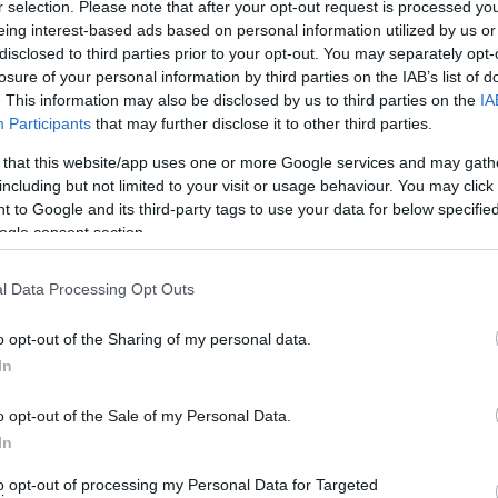
ας, σε συνδυασμό με την πλήρη και συνεπή εφαρμογή
r selection. Please note that after your opt-out request is processed y
, επιτρέπει πλέον την αναθεώρηση του.
eing interest-based ads based on personal information utilized by us or
disclosed to third parties prior to your opt-out. You may separately opt-
losure of your personal information by third parties on the IAB’s list of
 της Γενικής Γραμματείας Πολιτικής Προστασίας, ο
. This information may also be disclosed by us to third parties on the
IA
το 60% (από 50%) για τα πλοία που δεν διαθέτουν
Participants
that may further disclose it to other third parties.
έτουν καμπίνες.
 that this website/app uses one or more Google services and may gath
including but not limited to your visit or usage behaviour. You may click 
πίνα, ενώ διατηρείται το αντίστοιχο όριο των τεσσάρων
 to Google and its third-party tags to use your data for below specifi
ν συνοδό τους.
ogle consent section.
ιλίας και Νησιωτικής Πολιτικής κ. Γιάννης
l Data Processing Opt Outs
επιβάτες, τα πληρώματα και τις ακτοπλοϊκές εταιρείες
o opt-out of the Sharing of my personal data.
πιδεικνύουν στην τήρηση των μέτρων.
In
ι και πότε
o opt-out of the Sale of my Personal Data.
In
εστιατόρια
to opt-out of processing my Personal Data for Targeted