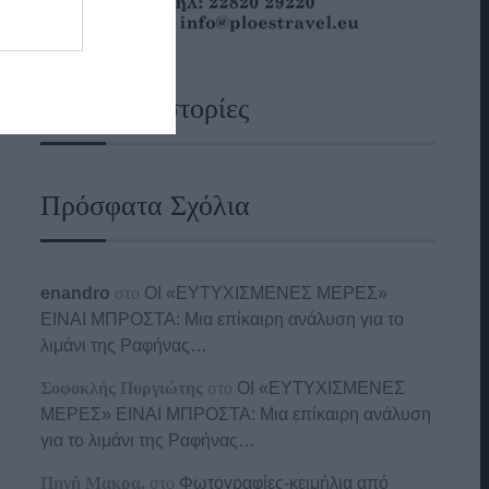
Ναυτικές Ιστορίες
Πρόσφατα Σχόλια
enandro
στο
ΟΙ «ΕΥΤΥΧΙΣΜΕΝΕΣ ΜΕΡΕΣ»
ΕΙΝΑΙ ΜΠΡΟΣΤΑ: Μια επίκαιρη ανάλυση για το
λιμάνι της Ραφήνας…
Σοφοκλής Πυργιώτης
στο
ΟΙ «ΕΥΤΥΧΙΣΜΕΝΕΣ
ΜΕΡΕΣ» ΕΙΝΑΙ ΜΠΡΟΣΤΑ: Μια επίκαιρη ανάλυση
για το λιμάνι της Ραφήνας…
Πηγή Μακρα.
στο
Φωτογραφίες-κειμήλια από