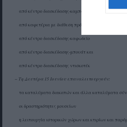
από κέντρο διασκέδασης-καμπαρέ ή νάιτ κλαμπ
από καφετέρια με διάθεση πρόσβασης στο διαδίκτυο (
από κέντρο διασκέδασης-καφωδείο
από κέντρο διασκέδασης-μπουάτ και
από κέντρο διασκέδασης ντισκοτέκ
– Τη Δευτέρα 15 Ιουνίου επαναλειτουργούν:
τα καταλύματα διακοπών και άλλα καταλύματα σύντομ
οι δραστηριότητες μουσείων
η λειτουργία ιστορικών χώρων και κτιρίων και παρό