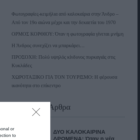
Φωτογραφίες-κειμήλια από καλοκαίρια στην Άνδρο –
Από τον 19ο αιώνα μέχρι και την δεκαετία του 1970
ΟΡΜΟΣ ΚΟΡΘΙΟΥ: Όταν η φωτογραφία γίνεται μνήμη
Η Άνδρος συνεχίζει να μπαρκάρει…
ΠΡΟΣΟΧΗ: Πολύ υψηλός κίνδυνος πυρκαγιάς στις
Κυκλάδες
ΧΩΡΟΤΑΞΙΚΟ ΓΙΑ ΤΟΝ ΤΟΥΡΙΣΜΟ: Η φέρουσα
ικανότητα στο επίκεντρο
Πρόσφατα Άρθρα
sonal or
ΔΥΟ ΚΑΛΟΚΑΙΡΙΝΑ
ection to
ΔΡΩΜΕΝΑ: Όταν η νέα