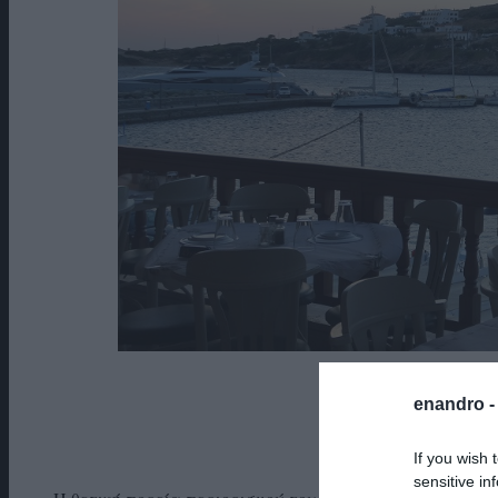
03|06|2020 – NEWS
enandro 
Αυξάνουν τα πρω
If you wish 
sensitive in