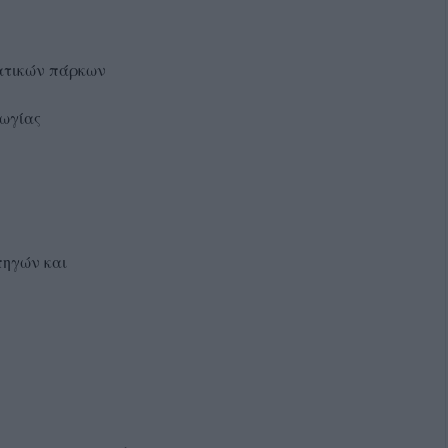
ατικών πάρκων
γωγίας
πηγών και