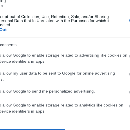
ing.
In
o opt-out of Collection, Use, Retention, Sale, and/or Sharing
ersonal Data that Is Unrelated with the Purposes for which it
lected.
Out
ις,
consents
o allow Google to enable storage related to advertising like cookies on
evice identifiers in apps.
 θεάματος.
o allow my user data to be sent to Google for online advertising
s.
που παρέχονται:
to allow Google to send me personalized advertising.
o allow Google to enable storage related to analytics like cookies on
evice identifiers in apps.
όσβασης στο διαδίκτυο