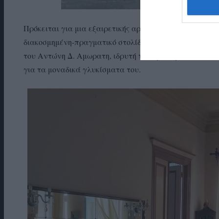
Πρόκειται για μια εξαιρετικής αρχιτεκτονικής διώροφη
διακοσμημένη-πραγματικό στολίδι της πόλης, που αντικ
του Αντώνη Δ. Αμωρατη, ιδρυτή του ομώνυμου παλαιού
για τα μοναδικά γλυκίσματα του.