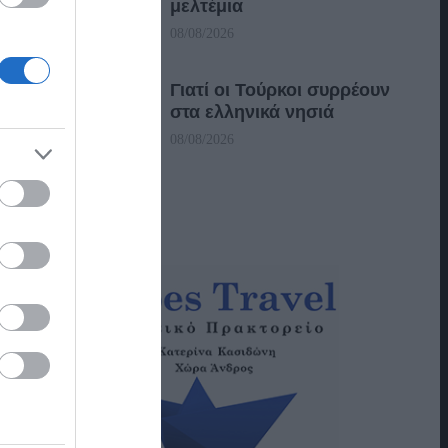
μελτέμια
08/08/2026
Γιατί οι Τούρκοι συρρέουν
στα ελληνικά νησιά
08/08/2026