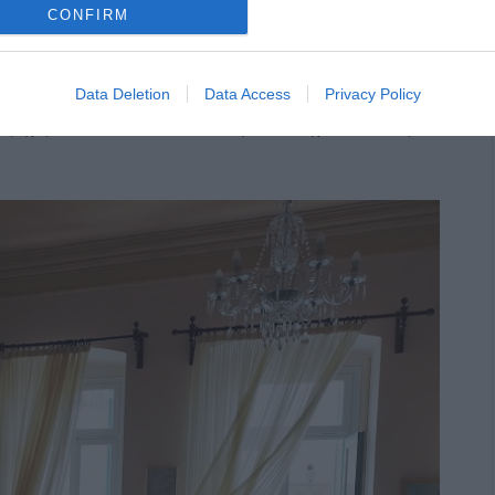
CONFIRM
 κατοικία, άριστα διατηρημένη και υπέροχα
ατοπτρίζει το γούστο, το μεράκι και την καλαισθησία
Data Deletion
Data Access
Privacy Policy
 ζαχαροπλαστείου, το οποίο άφησε εποχή στην Άνδρο