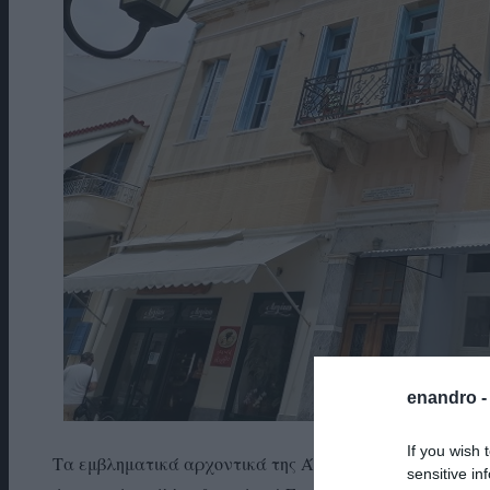
enandro 
If you wish 
Τα εμβληματικά αρχοντικά της Άνδρου, εκεί που η ιστ
sensitive in