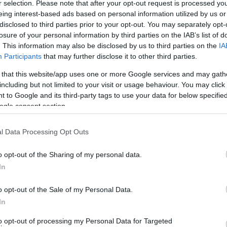
αι ιστορικά νεοκλασικά της Χώρας, που δεσπόζει στην
r selection. Please note that after your opt-out request is processed y
eing interest-based ads based on personal information utilized by us or
ν Alpha Bank, όπου έζησε ο σημαντικός ιστορικός,
disclosed to third parties prior to your opt-out. You may separately opt-
, διατίθεται προς πώληση από τους σημερινούς
losure of your personal information by third parties on the IAB’s list of
. This information may also be disclosed by us to third parties on the
IA
Participants
that may further disclose it to other third parties.
 that this website/app uses one or more Google services and may gath
including but not limited to your visit or usage behaviour. You may click 
 to Google and its third-party tags to use your data for below specifi
ogle consent section.
l Data Processing Opt Outs
o opt-out of the Sharing of my personal data.
In
o opt-out of the Sale of my Personal Data.
In
to opt-out of processing my Personal Data for Targeted