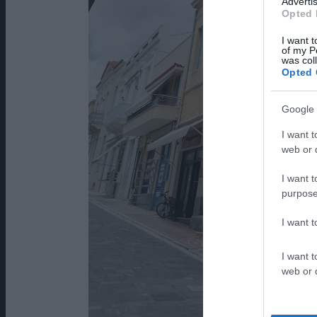
Advertis
Opted 
I want t
of my P
was col
Opted 
Google 
I want t
web or d
I want t
purpose
I want 
I want t
web or d