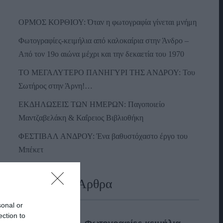
ΟΡΜΟΣ ΚΟΡΘΙΟΥ: Όταν η φωτογραφία γίνεται μνήμη
Φωτογραφίες-κειμήλια από καλοκαίρια στην Άνδρο –
Από τον 19ο αιώνα μέχρι και την δεκαετία του 1970
ΤΟ ΜΕΓΑΛΥΤΕΡΟ ΠΑΝΗΓΥΡΙ ΤΗΣ ΑΝΔΡΟΥ: Του
Σωτήρος στην Άρνη!…
ΕΚΔΗΛΩΣΕΙΣ ΤΩΝ ΗΜΕΡΩΝ: Παγοποιείο
Μαντζαβελάκη & Καΐρειος Βιβλιοθήκη
ΦΕΣΤΙΒΑΛ ΑΝΔΡΟΥ: Ένα βαθυστόχαστο έργο του
Μπέκετ
Πρόσφατα Άρθρα
sonal or
ection to