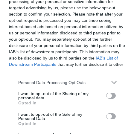
processing of your personal or sensitive information for
targeted advertising by us, please use the below opt-out
section to confirm your selection. Please note that after your
opt-out request is processed you may continue seeing
interest-based ads based on personal information utilized by
us or personal information disclosed to third parties prior to
your opt-out. You may separately opt-out of the further
disclosure of your personal information by third parties on the
IAB’s list of downstream participants. This information may
also be disclosed by us to third parties on the
IAB’s List of
Προτεινόμενα άρθρα
Downstream Participants
that may further disclose it to other
third parties.
Please note that this website/app uses one or more Google
Personal Data Processing Opt Outs
ΦΕΣΤΙΒΑΛ ΑΝΔΡΟΥ: Ένα βαθυστόχαστο έργο του
services and may gather and store information including but
not limited to your visit or usage behaviour. You may click to
I want to opt-out of the Sharing of my
Μπέκετ
personal data.
grant or deny consent to Google and its third-party tags to
Opted In
Η νεολαία της Άνδρου είναι εδώ. Χρειάζεται όμως
use your data for below specified purposes in below Google
consent section.
ευκαιρίες για να φανεί.
I want to opt-out of the Sale of my
Personal Data.
Opted In
ΡΑΦΗΝΑ – ΘΕΟΥΤΑ σημειώσατε…