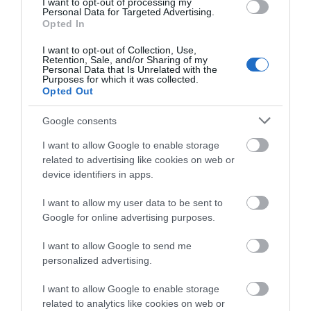
I want to opt-out of processing my
ΣΥΓΚΛΟΝΙΣΤΙΚΟΣ ΑΠΟΧΑΙΡΕΤΙΣΜΟΣ ΣΤΗ
Personal Data for Targeted Advertising.
ΡΑΦΗΝΑ ΣΤΟ «ΤΕΛΕΥΤΑΙΟ ΜΠΑΡΚΟ» ΤΟΥ
Opted In
ΚΑΠΕΤΑΝ ΑΝΤΩΝΗ ΒΙΔΑΛΗ
I want to opt-out of Collection, Use,
Retention, Sale, and/or Sharing of my
Απαράδεκτη εμπειρία στη Ραφήνα. Φωτογραφίες από την
Personal Data that Is Unrelated with the
Purposes for which it was collected.
αναχώρηση εκείνης της ώρας…
Opted Out
Google consents
Πρόσφατα Άρθρα
I want to allow Google to enable storage
related to advertising like cookies on web or
device identifiers in apps.
ΦΕΣΤΙΒΑΛ ΑΝΔΡΟΥ: Ένα
I want to allow my user data to be sent to
βαθυστόχαστο έργο του
Google for online advertising purposes.
Μπέκετ
07/08/2026
I want to allow Google to send me
personalized advertising.
ΤΟ ΜΕΓΑΛΥΤΕΡΟ
I want to allow Google to enable storage
ΠΑΝΗΓΥΡΙ ΤΗΣ ΑΝΔΡΟΥ:
related to analytics like cookies on web or
Του Σωτήρος στην Άρνη!…