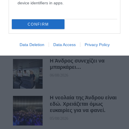
device identifiers in apps.
07/08/2026
ΟΙ «ΕΥΤΥΧΙΣΜΕΝΕΣ
CONFIRM
ΜΕΡΕΣ» ΕΙΝΑΙ ΜΠΡΟΣΤΑ:
Μια επίκαιρη ανάλυση για
το λιμάνι της Ραφήνας…
Data Deletion
Data Access
Privacy Policy
06/08/2026
Η Άνδρος συνεχίζει να
μπαρκάρει…
06/08/2026
Η νεολαία της Άνδρου είναι
εδώ. Χρειάζεται όμως
ευκαιρίες για να φανεί.
05/08/2026