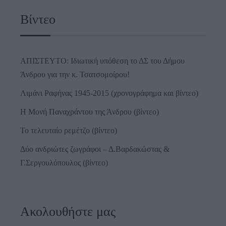
Βίντεο
ΑΠΙΣΤΕΥΤΟ: Ιδιωτική υπόθεση το ΔΣ του Δήμου
Άνδρου για την κ. Τσατσομοίρου!
Λιμάνι Ραφήνας 1945-2015 (χρονογράφημα και βίντεο)
Η Μονή Παναχράντου της Άνδρου (βίντεο)
Το τελευταίο ρεμέτζο (βίντεο)
Δύο ανδριώτες ζωγράφοι – Δ.Βαρδακώστας &
Γ.Σεργουλόπουλος (βίντεο)
Ακολουθήστε μας