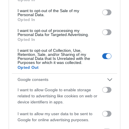
use your data for below specified purposes in below Google
Φωτογραφίες-κειμήλια από καλοκαίρια στην Άνδρο –
consent section.
I want to opt-out of the Sale of my
Personal Data.
Από τον 19ο αιώνα μέχρι και την δεκαετία του 1970
Opted In
ΟΡΜΟΣ ΚΟΡΘΙΟΥ: Όταν η φωτογραφία γίνεται μνήμη
I want to opt-out of processing my
Personal Data for Targeted Advertising.
Η Άνδρος συνεχίζει να μπαρκάρει…
Opted In
ΠΡΟΣΟΧΗ: Πολύ υψηλός κίνδυνος πυρκαγιάς στις
I want to opt-out of Collection, Use,
Retention, Sale, and/or Sharing of my
Κυκλάδες
Personal Data that Is Unrelated with the
Purposes for which it was collected.
ΧΩΡΟΤΑΞΙΚΟ ΓΙΑ ΤΟΝ ΤΟΥΡΙΣΜΟ: Η φέρουσα
Opted Out
ικανότητα στο επίκεντρο
Google consents
I want to allow Google to enable storage
Πρόσφατα Άρθρα
related to advertising like cookies on web or
device identifiers in apps.
I want to allow my user data to be sent to
ΔΥΟ ΚΑΛΟΚΑΙΡΙΝΑ
Google for online advertising purposes.
ΔΡΩΜΕΝΑ: Όταν η νέα
γενιά συναντά τη