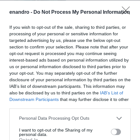
enandro -
Do Not Process My Personal Information
If you wish to opt-out of the sale, sharing to third parties, or
processing of your personal or sensitive information for
targeted advertising by us, please use the below opt-out
section to confirm your selection. Please note that after your
opt-out request is processed you may continue seeing
interest-based ads based on personal information utilized by
us or personal information disclosed to third parties prior to
your opt-out. You may separately opt-out of the further
disclosure of your personal information by third parties on the
IAB’s list of downstream participants. This information may
also be disclosed by us to third parties on the
IAB’s List of
Downstream Participants
that may further disclose it to other
third parties.
Please note that this website/app uses one or more Google
Personal Data Processing Opt Outs
Προτεινόμενα άρθρα
services and may gather and store information including but
not limited to your visit or usage behaviour. You may click to
I want to opt-out of the Sharing of my
personal data.
grant or deny consent to Google and its third-party tags to
Opted In