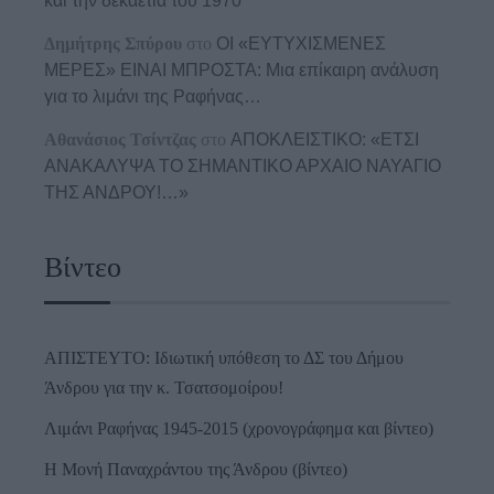
και την δεκαετία του 1970
Δημήτρης Σπύρου
στο
ΟΙ «ΕΥΤΥΧΙΣΜΕΝΕΣ
ΜΕΡΕΣ» ΕΙΝΑΙ ΜΠΡΟΣΤΑ: Μια επίκαιρη ανάλυση
για το λιμάνι της Ραφήνας…
Αθανάσιος Τσίντζας
στο
ΑΠΟΚΛΕΙΣΤΙΚΟ: «ΕΤΣΙ
ΑΝΑΚΑΛΥΨΑ ΤΟ ΣΗΜΑΝΤΙΚΟ ΑΡΧΑΙΟ ΝΑΥΑΓΙΟ
ΤΗΣ ΑΝΔΡΟΥ!…»
Βίντεο
ΑΠΙΣΤΕΥΤΟ: Ιδιωτική υπόθεση το ΔΣ του Δήμου
Άνδρου για την κ. Τσατσομοίρου!
Λιμάνι Ραφήνας 1945-2015 (χρονογράφημα και βίντεο)
Η Μονή Παναχράντου της Άνδρου (βίντεο)