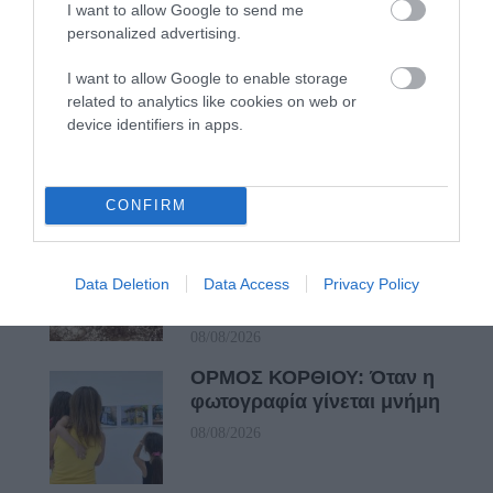
I want to allow Google to send me
ναυτοσύνη του νησιού
personalized advertising.
09/08/2026
I want to allow Google to enable storage
ΠΡΟΣΟΧΗ: Πολύ υψηλός
related to analytics like cookies on web or
κίνδυνος πυρκαγιάς στις
device identifiers in apps.
Κυκλάδες
08/08/2026
CONFIRM
Φωτογραφίες-κειμήλια από
καλοκαίρια στην Άνδρο –
Από τον 19ο αιώνα μέχρι
Data Deletion
Data Access
Privacy Policy
και την δεκαετία του 1970
08/08/2026
ΟΡΜΟΣ ΚΟΡΘΙΟΥ: Όταν η
φωτογραφία γίνεται μνήμη
08/08/2026