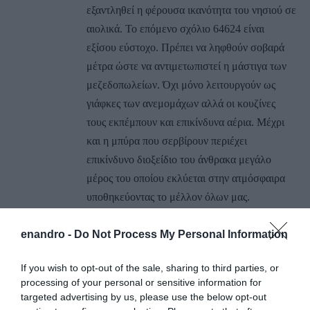
εξαντληθεί η φέρουσα ικανότητα του νησιού σε
αιολικά. Το επόμενο σχόλιο 64624 είναι
εξίσου εύστοχο. Πρέπει να ληφθούν σοβαρά
μέτρα ώστε να αντιμετωπιστεί η μάστιγα των
μεζεδοπωλείων. Όχι μόνο λειτουργούν ως
γιάφκες των ανεμομάχων αλλά οι κουζίνες
τους εκπέμπουν και επικίνδυνα αέρια. Μέχρι
και η μπύρα που σερβίρουν περιέχει
επικίνδυνο διοξείδιο του άνθρακα μεγάλο
μέρος του οποίου εκλύεται στην ατμόσφαιρα
υποθηκεύοντας το μέλλον όλων μας.
ΑΠΆΝΤΗΣΗ
enandro -
Do Not Process My Personal Information
Ο/Η
ΘΩΜΑΣ Ο ΑΠΙΣΤΟΣ
If you wish to opt-out of the sale, sharing to third parties, or
processing of your personal or sensitive information for
20/08/2020 στις 13:04
targeted advertising by us, please use the below opt-out