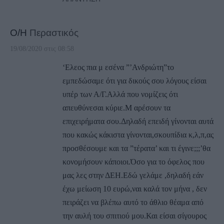
Ο/Η
Περαστικός
19/08/2020 στις 08:58
‘Ελεος πια μ εσένα ”’Ανδριώτη”το
εμπεδώσαμε ότι για δικούς σου λόγους είσαι
υπέρ των Α/Γ.Αλλά που νομίζεις ότι
απευθύνεσαι κύριε.Μ αρέσουν τα
επιχειρήματα σου.Δηλαδή επειδή γίνονται αυτά
που κακώς κάκιστα γίνονται,σκουπίδια κ,λ,π,ας
προσθέσουμε και τα ”τέρατα’ και τι έγινε;;;’θα
κονομήσουν κάποιοι.Όσο για το όφελος που
μας λες στην ΔΕΗ.Εδώ γελάμε ,δηλαδή εάν
έχω μείωση 10 ευρώ,ναι καλά τον μήνα , δεν
πειράζει να βλέπω αυτό το άθλιο θέαμα από
την αυλή του σπιτιού μου.Και είσαι σίγουρος