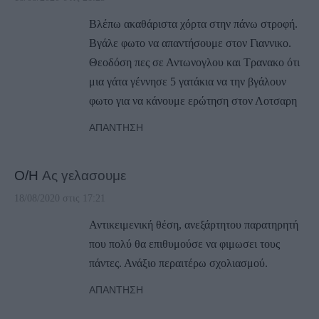
Βλέπω ακαθάριστα χόρτα στην πάνω στροφή.
Βγάλε φωτο να απαντήσουμε στον Γιαννικο.
Θεοδόση πες σε Αντωνογλου και Τρανακο ότι
μια γάτα γέννησε 5 γατάκια να την βγάλουν
φωτο για να κάνουμε ερώτηση στον Λοτσαρη
ΑΠΆΝΤΗΣΗ
Ο/Η
Ας γελασουμε
18/08/2020 στις 17:21
Αντικειμενική θέση, ανεξάρτητου παρατηρητή
που πολύ θα επιθυμούσε να φιμωσει τους
πάντες. Ανάξιο περαιτέρω σχολιασμού.
ΑΠΆΝΤΗΣΗ