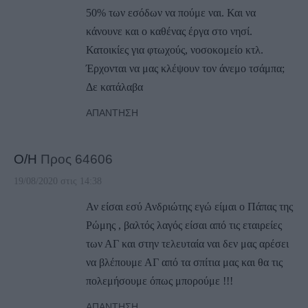
50% των εσόδων να πούμε ναι. Και να
κάνουνε και ο καθένας έργα στο νησί.
Κατοικίες για φτωχούς, νοσοκομείο κτλ.
Έρχονται να μας κλέψουν τον άνεμο τσάμπα;
Δε κατάλαβα
ΑΠΆΝΤΗΣΗ
Ο/Η
Προς 64606
19/08/2020 στις 14:38
Αν είσαι εσύ Ανδριώτης εγώ είμαι ο Πάπας της
Ρώμης , βαλτός λαγός είσαι από τις εταιρείες
των ΑΓ και στην τελευταία ναι δεν μας αρέσει
να βλέπουμε ΑΓ από τα σπίτια μας και θα τις
πολεμήσουμε όπως μπορούμε !!!
ΑΠΆΝΤΗΣΗ