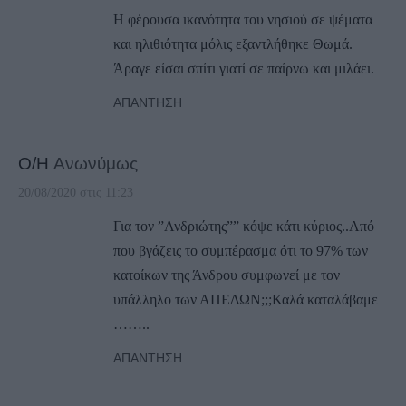
Η φέρουσα ικανότητα του νησιού σε ψέματα
και ηλιθιότητα μόλις εξαντλήθηκε Θωμά.
Άραγε είσαι σπίτι γιατί σε παίρνω και μιλάει.
ΑΠΆΝΤΗΣΗ
Ο/Η
Ανωνύμως
20/08/2020 στις 11:23
Για τον ”Ανδριώτης”” κόψε κάτι κύριος..Από
που βγάζεις το συμπέρασμα ότι το 97% των
κατοίκων της Άνδρου συμφωνεί με τον
υπάλληλο των ΑΠΕΔΩΝ;;;Καλά καταλάβαμε
……..
ΑΠΆΝΤΗΣΗ