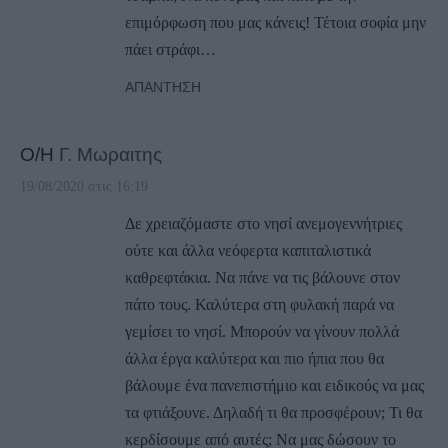
επιμόρφωση που μας κάνεις! Τέτοια σοφία μην
πάει στράφι…
ΑΠΆΝΤΗΣΗ
Ο/Η
Γ. Μωραιτης
19/08/2020 στις 16:19
Δε χρειαζόμαστε στο νησί ανεμογεννήτριες
ούτε και άλλα νεόφερτα καπιταλιστικά
καθρεφτάκια. Να πάνε να τις βάλουνε στον
πάτο τους. Καλύτερα στη φυλακή παρά να
γεμίσει το νησί. Μπορούν να γίνουν πολλά
άλλα έργα καλύτερα και πιο ήπια που θα
βάλουμε ένα πανεπιστήμιο και ειδικούς να μας
τα φτιάξουνε. Δηλαδή τι θα προσφέρουν; Τι θα
κερδίσουμε από αυτές; Να μας δώσουν το