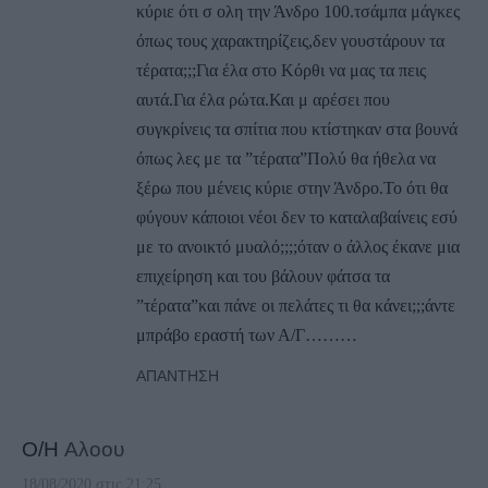
κύριε ότι σ ολη την Άνδρο 100.τσάμπα μάγκες
όπως τους χαρακτηρίζεις,δεν γουστάρουν τα
τέρατα;;;Για έλα στο Κόρθι να μας τα πεις
αυτά.Για έλα ρώτα.Και μ αρέσει που
συγκρίνεις τα σπίτια που κτίστηκαν στα βουνά
όπως λες με τα ”τέρατα”Πολύ θα ήθελα να
ξέρω που μένεις κύριε στην Άνδρο.Το ότι θα
φύγουν κάποιοι νέοι δεν το καταλαβαίνεις εσύ
με το ανοικτό μυαλό;;;;όταν ο άλλος έκανε μια
επιχείρηση και του βάλουν φάτσα τα
”τέρατα”και πάνε οι πελάτες τι θα κάνει;;;άντε
μπράβο εραστή των Α/Γ………
ΑΠΆΝΤΗΣΗ
Ο/Η
Αλοου
18/08/2020 στις 21:25