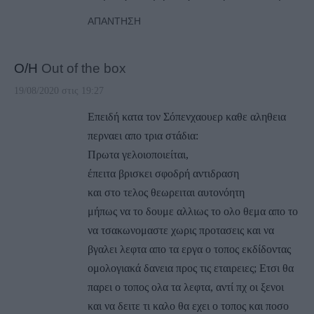
ΑΠΆΝΤΗΣΗ
Ο/Η
Out of the box
19/08/2020 στις 19:27
Επειδή κατα τον Σόπενχαουερ καθε αληθεια
περναει απο τρια στάδια:
Πρωτα γελοιοποιείται,
έπειτα βρισκει σφοδρή αντιδραση
και στο τελος θεωρειται αυτονόητη
μήπως να το δουμε αλλιως το ολο θεμα απο το
να τσακωνομαστε χωρις προτασεις και να
βγαλει λεφτα απο τα εργα ο τοπος εκδίδοντας
ομολογιακά δανεια προς τις εταιρειες; Ετσι θα
παρει ο τοπος ολα τα λεφτα, αντί πχ οι ξενοι
και να δειτε τι καλο θα εχει ο τοπος και ποσο