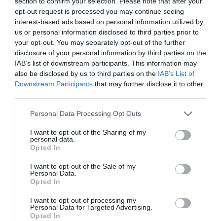
section to confirm your selection. Please note that after your
Αν θυμόμαστε καλά τον κυρ-Νίκο με την
opt-out request is processed you may continue seeing
κοτσίδα δεν τον άκουσαν μόνο ναύτες. Το
interest-based ads based on personal information utilized by
άκουσαν και καμιά δεκαριά που επιδοκίμασαν
us or personal information disclosed to third parties prior to
your opt-out. You may separately opt-out of the further
αγαπητέ ναύτη. Αυτοί γιατί δεν σε ενόχλησαν;
disclosure of your personal information by third parties on the
Καλό θα ήταν να στιγματιστεί όλη η αλητεία
IAB’s list of downstream participants. This information may
που επιτέθηκε στον Τύπο που δεν ελέγχεται
also be disclosed by us to third parties on the
IAB’s List of
Downstream Participants
that may further disclose it to other
από αυτούς εκε’ινο το βράδυ…
third parties.
ΑΠΆΝΤΗΣΗ
Please note that this website/app uses one or more Google
Personal Data Processing Opt Outs
services and may gather and store information including but
not limited to your visit or usage behaviour. You may click to
I want to opt-out of the Sharing of my
Ο/Η
Πέρα πάντα
personal data.
grant or deny consent to Google and its third-party tags to
Opted In
use your data for below specified purposes in below Google
20/08/2020 στις 12:33
consent section.
I want to opt-out of the Sale of my
Το ψήφισμα όπως το λένε ή δημοψήφισμα
Personal Data.
Opted In
όπως κάποιοι ιντελεκτσουέλ το γράφουν, από
την στιγμή που δεν γίνεται με σύννομες
I want to opt-out of processing my
Personal Data for Targeted Advertising.
διαδικασίες όπως ο νόμος ορίζει, θα καταλήξει
Opted In