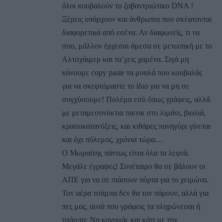
όλοι κουβαλούν το ζαβαντριώτικο DNA !
Ξέρεις υπάρχουν και άνθρωποι που σκέφτονται
διαφορετικά από εσένα. Αν διαφωνείς, τι να
σου, μάλλον έρχεσαι άμεσα σε μετωπική με το
Αλτσχάιμερ και τα’χεις χαμένα. Σιγά μη
κάνουμε copy paste τα μυαλά που κουβαλάς
για να σκεφτόμαστε το ίδιο για να μη σε
συγχύσουμε! Πολέμα εσύ όπως γράφεις, αλλά
με μεταμεσονύκτια πικνικ στο λιμάνι, βιολιά,
κρασοκατανύξεις, και κιθάρες πανηγύρι γίνεται
και όχι πόλεμος, χρόνια τώρα…
Ο Μωραίτης πάντως είναι όλα τα λεφτά.
Μεγάλε έγραψες! Συνέταιρο θα σε βάλουν οι
ΑΠΕ για να σε πιάσουν πόρτα για το χειμώνα.
Τον αέρα τσάμπα δεν θα τον πάρουν, αλλά για
πες μας, αυτά που γράφεις τα πληρώνεσαι ή
τσάμπα; Να κονομάς και κάτι με την