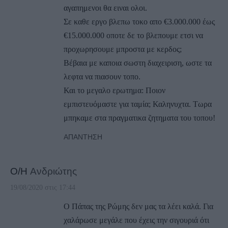
αγαπημενοι θα ειναι ολοι.
Σε καθε εργο βλεπω τοκο απο €3.000.000 έως
€15.000.000 οποτε δε το βλεπουμε ετσι να
προχωρησουμε μπροστα με κερδος;
Βέβαια με καποια σωστη διαχειριση, ωστε τα
λεφτα να πιασουν τοπο.
Και το μεγαλο ερωτημα: Ποιον
εμπιστευόμαστε για ταμία; Καληνυχτα. Τωρα
μπηκαμε στα πραγματικα ζητηματα του τοπου!
ΑΠΆΝΤΗΣΗ
Ο/Η
Ανδριώτης
19/08/2020 στις 17:44
Ο Πάπας της Ρώμης δεν μας τα λέει καλά. Για
χαλάρωσε μεγάλε που έχεις την σιγουριά ότι