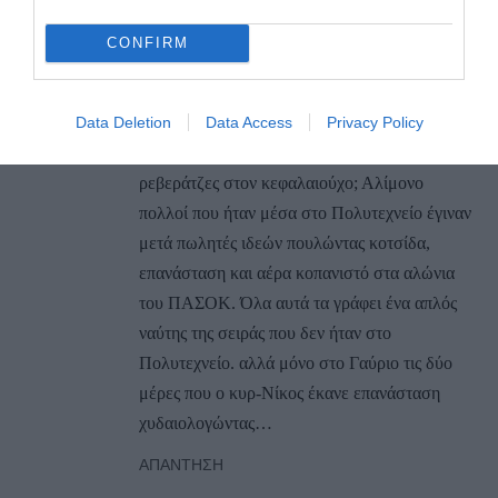
πρωινές ώρες για ανεμογεννήτριες “να μπουν
στον κ@@@!….” Και μετά πήγε στον
CONFIRM
ιδιοκτήτη των ανεμογεννητριών κι έλεγε πως
αυτά είναι… ψέματα!!! Ποιος κυρ-Νικος δεν
Data Deletion
Data Access
Privacy Policy
τολμά να πει όταν βρίζει χυδαία μπροστά στο
κεφάλαιο πως έβριζε χυδαία κάνοντας
ρεβεράτζες στον κεφαλαιούχο; Αλίμονο
πολλοί που ήταν μέσα στο Πολυτεχνείο έγιναν
μετά πωλητές ιδεών πουλώντας κοτσίδα,
επανάσταση και αέρα κοπανιστό στα αλώνια
του ΠΑΣΟΚ. Όλα αυτά τα γράφει ένα απλός
ναύτης της σειράς που δεν ήταν στο
Πολυτεχνείο. αλλά μόνο στο Γαύριο τις δύο
μέρες που ο κυρ-Νίκος έκανε επανάσταση
χυδαιολογώντας…
ΑΠΆΝΤΗΣΗ