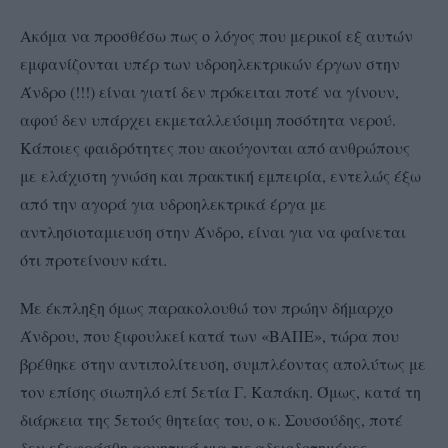
Ακόμα να προσθέσω πως ο λόγος που μερικοί εξ αυτών
εμφανίζονται υπέρ των υδροηλεκτρικών έργων στην
Άνδρο (!!!) είναι γιατί δεν πρόκειται ποτέ να γίνουν,
αφού δεν υπάρχει εκμεταλλεύσιμη ποσότητα νερού.
Κάποιες φαιδρότητες που ακούγονται από ανθρώπους
με ελάχιστη γνώση και πρακτική εμπειρία, εντελώς έξω
από την αγορά για υδροηλεκτρικά έργα με
αντλησιοταμιευση στην Άνδρο, είναι για να φαίνεται
ότι προτείνουν κάτι.
Με έκπληξη όμως παρακολουθώ τον πρώην δήμαρχο
Άνδρου, που ξιφουλκεί κατά των «ΒΑΠΕ», τώρα που
βρέθηκε στην αντιπολίτευση, συμπλέοντας απολύτως με
τον επίσης σιωπηλό επί 5ετία Γ. Καπάκη. Όμως,
κατά τη
διάρκεια της 5ετούς θητείας του, ο κ. Σουσούδης, ποτέ
δεν εξεφράσθη αρνητικά για τις αδειοδοτημένες