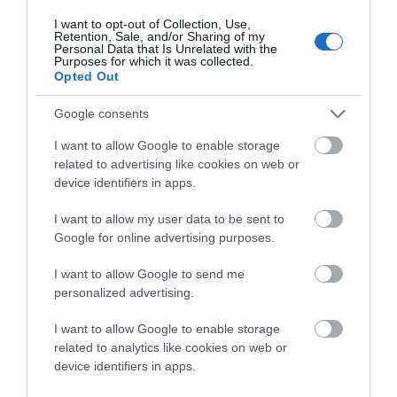
να έχει την τύχη της δοκιμασμένης συνταγής
I want to opt-out of Collection, Use,
των γιαλατζί κινητοποιήσεων. Και επειδή το
Retention, Sale, and/or Sharing of my
Personal Data that Is Unrelated with the
καφεουζοποτείο γνωρίζει από μαγειρέματα
Purposes for which it was collected.
Opted Out
μετά μουσικής, μην εκπλαγείτε αν τα κουκιά
βγουν πάνω από τον πληθυσμό της Άνδρου.
Google consents
Όπως και να χει, για να μη στεναχωρηθούν
I want to allow Google to enable storage
πάλι οι εκδρομείς του λιμανιού, το αποτέλεσμα
related to advertising like cookies on web or
στον κάλαθο των αχρήστων θα πάει.
device identifiers in apps.
ΑΠΆΝΤΗΣΗ
I want to allow my user data to be sent to
Google for online advertising purposes.
Ο/Η
QUIZ
I want to allow Google to send me
personalized advertising.
20/08/2020 στις 11:46
Ποιος κυρ Νικος που ήταν στο Πολυτεχνείο κι
I want to allow Google to enable storage
related to analytics like cookies on web or
έκανε καριέρα σαν εργολάβος του ΠΑΣΟΚ;
device identifiers in apps.
Ποιος κυρ Νίκος έβριζε χυδαία στο Γαύριο τις