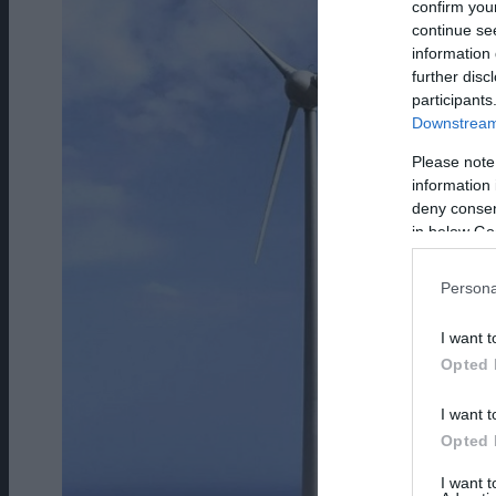
confirm you
continue se
information 
further disc
participants
Downstream 
Please note
information 
deny consent
in below Go
Persona
I want t
Opted 
I want t
Opted 
I want 