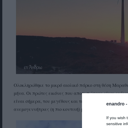
Ολοκληρώθηκε το μικρό αιολικό πάρκο στη θέση Μαραθι
μήνα. Οι πρώτες εικόνες που αποτυπώσαμε είναι ενδει
είναι σήμερα, του μεγέθους και της αισθητικής των μ
enandro 
ανεμογεννήτριες (η πιο κοντινή) με φόντα τον μακρινό
If you wish 
sensitive in