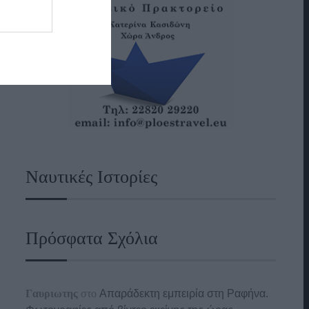
Ναυτικές Ιστορίες
Πρόσφατα Σχόλια
Γαυριωτης
στο
Απαράδεκτη εμπειρία στη Ραφήνα.