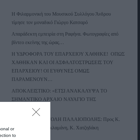
Η Φιλαρμονική του Μουσικού Συλλόγου Άνδρου
τίμησε τον μοναδικό Γιώργο Κατσαρό
Απαράδεκτη εμπειρία στη Ραφήνα. Φωτογραφίες από
βίντεο εκείνης της ώρας…
Η ΥΔΡΟΦΟΡΑ ΤΟΥ ΕΠΑΡΧΕΙΟΥ ΧΑΘΗΚΕ! ΟΠΩΣ
ΧΑΘΗΚΑΝ ΚΑΙ ΟΙ ΑΣΦΑΛΤΟΣΤΡΩΣΕΙΣ ΤΟΥ
ΕΠΑΡΧΕΙΟΥ! ΟΙ ΕΥΘΥΝΕΣ ΟΜΩΣ
ΠΑΡΑΜΕΝΟΥΝ…
ΑΠΟΚΛΕΙΣΤΙΚΟ: «ΕΤΣΙ ΑΝΑΚΑΛΥΨΑ ΤΟ
ΣΗΜΑΝΤΙΚΟ ΑΡΧΑΙΟ ΝΑΥΑΓΙΟ ΤΗΣ
ΑΝΔΡΟΥ!…»
ΑΝΟΙΧΤΗ ΕΠΙΣΤΟΛΗ ΠΑΛΑΙΟΠΟΛΗΣ: Προς K.
Μητσοτάκη, N. Κακλαμάνη, K. Χατζηδάκη
sonal or
ection to