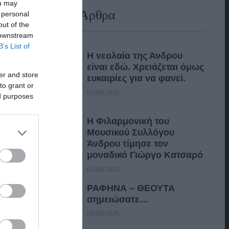
ou may
Πρόσφατα Άρθρα
 personal
out of the
 downstream
B’s List of
Η νεολαία της Άνδρου
είναι εδώ. Χρειάζεται όμως
er and store
ευκαιρίες για να φανεί.
to grant or
05/08/2026
ed purposes
Η Φιλαρμονική του
Μουσικού Συλλόγου
Άνδρου τίμησε τον
μοναδικό Γιώργο Κατσαρό
05/08/2026
ΡΑΦΗΝΑ – ΘΕΟΥΤΑ
σημειώσατε…
05/08/2026