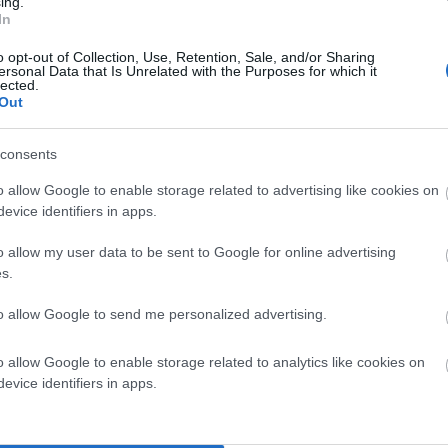
ing.
In
o opt-out of Collection, Use, Retention, Sale, and/or Sharing
ersonal Data that Is Unrelated with the Purposes for which it
lected.
Out
consents
o allow Google to enable storage related to advertising like cookies on
ου ύψους 55 μέτρων κάθε μια και μήκους πτερυγίων 22
evice identifiers in apps.
ικεφαλής είναι ο Κ. Φιλιππίδης. Στην παραπάνω
αι από κοντινό λοφίσκο. Υπάρχουν τρεις
o allow my user data to be sent to Google for online advertising
s.
0 μέτρα. Συνδέονται με βατό χωματόδρομο. Μπροστά
ετούνται τα μηχανήματα ελέγχου, το ηλεκτρονικό και
to allow Google to send me personalized advertising.
εί ελέγχουν οι τεχνικοί και μένει όταν χρειάζεται ο
o allow Google to enable storage related to analytics like cookies on
evice identifiers in apps.