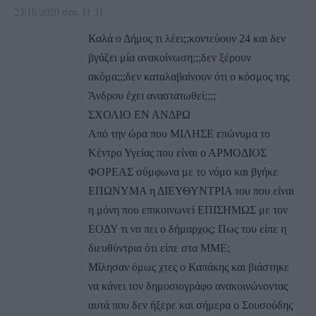
23/10/2020 στις 11:31
Καλά ο Δήμος τι λέει;;κοντεύουν 24 και δεν
βγάζει μία ανακοίνωση;;;δεν ξέρουν
ακόμα;;;δεν καταλαβαίνουν ότι ο κόσμος της
Άνδρου έχει αναστατωθεί;;;;
ΣΧΟΛΙΟ ΕΝ ΑΝΔΡΩ
Από την ώρα που ΜΙΛΗΣΕ επώνυμα το
Κέντρο Υγείας που είναι ο ΑΡΜΟΔΙΟΣ
ΦΟΡΕΑΣ σύμφωνα με το νόμο και βγήκε
ΕΠΩΝΥΜΑ η ΔΙΕΥΘΥΝΤΡΙΑ του που είναι
η μόνη που επικοινωνεί ΕΠΙΣΗΜΩΣ με τον
ΕΟΔΥ τι να πει ο δήμαρχος; Πως του είπε η
διευθύντρια ότι είπε στα ΜΜΕ;
Μίλησαν όμως χτες ο Καπάκης και βιάστηκε
να κάνει τον δημοσιογράφο ανακοινώνοντας
αυτά που δεν ήξερε και σήμερα ο Σουσούδης