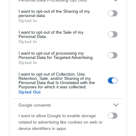
ΑΠΆΝΤΗΣΗ
services and may gather and store information including but
not limited to your visit or usage behaviour. You may click to
I want to opt-out of the Sharing of my
personal data.
grant or deny consent to Google and its third-party tags to
ΑΦΉΣΤΕ ΈΝΑ ΣΧΌΛΙΟ
Opted In
use your data for below specified purposes in below Google
consent section.
I want to opt-out of the Sale of my
Personal Data.
Opted In
Η ηλ. διεύθυνση σας δεν δημοσιεύεται.
Τα υποχρεωτικά πεδία
σημειώνονται με
*
I want to opt-out of processing my
Personal Data for Targeted Advertising.
Opted In
I want to opt-out of Collection, Use,
Retention, Sale, and/or Sharing of my
Personal Data that Is Unrelated with the
Purposes for which it was collected.
Opted Out
Google consents
I want to allow Google to enable storage
related to advertising like cookies on web or
device identifiers in apps.