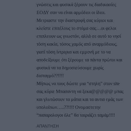
γνώσεις και φυσικά ξέρουν τις διαδικασίες
ΕΟΔΥ σαν να είναι αρμόδιοι οι ίδιοι.
Μετριαστε την διαστροφή σας κύριοι και
κλείστε επιτέλους το στόμα σας…οι φελοι
επιπλεουν ως γνωστόν, αλλά σε αυτό το νησί
τόση κακία, τόσος χαμός από αναρμόδιους,
γιατί τόση ίντριγκα και εμμονή με το να
αποδείξουμε ότι ξέρουμε τα πάντα πρώτοι και
φυσικά να τα δημοσιεύσουμε χωρίς
δισταγμό??!!!!
Μήπως να τους δώστε μια “στηλη” στον site
σας κύριε Μπασαντη να ξεκα@@@@@ μπας
και γλυτώσουν τα μάτια και τα αυτια εμάς των
υπολοίπων…..??!!!! Ονομαστετην
“παπαρολογοι όλε” θα ταιριάζει ταμάμ!!!!
ΑΠΆΝΤΗΣΗ