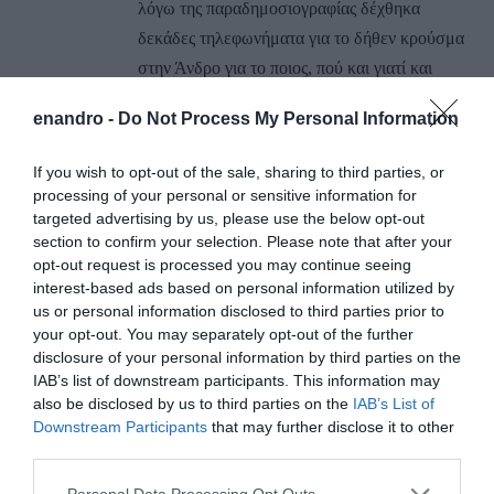
λόγω της παραδημοσιογραφίας δέχθηκα
δεκάδες τηλεφωνήματα για το δήθεν κρούσμα
στην Άνδρο για το ποιος, πού και γιατί και
φυσικά δεν είχα απάντηση. Με δυσκολία
enandro -
Do Not Process My Personal Information
απέφυγα να καλέσω τον Δήμαρχο μέσα στα
άγρια μεσάνυχτα για να μάθω αυτό το ποιός,
If you wish to opt-out of the sale, sharing to third parties, or
που και γιατί!! Σήμερα το πρωί το κακό
processing of your personal or sensitive information for
παράγινε αφού μια ολόκληρη περιοχή της
targeted advertising by us, please use the below opt-out
section to confirm your selection. Please note that after your
Άνδρου έβραζε για το κρούσμα και τις
opt-out request is processed you may continue seeing
συνέπειες του με το τηλέφωνο μου να μην
interest-based ads based on personal information utilized by
σταματά να δέχεται κλήσεις. Σε ευχαριστώ
us or personal information disclosed to third parties prior to
your opt-out. You may separately opt-out of the further
λοιπόν προσωπικά για την έγκυρη
disclosure of your personal information by third parties on the
δημοσιογραφία σου και ας γίνει αυτό μάθημα
IAB’s list of downstream participants. This information may
στους Ανδριώτες να μην εμπιστεύονται τους
also be disclosed by us to third parties on the
IAB’s List of
πολιτικούς και τους δημοσιογραφούντες στο
Downstream Participants
that may further disclose it to other
third parties.
facebook.
Please note that this website/app uses one or more Google
Personal Data Processing Opt Outs