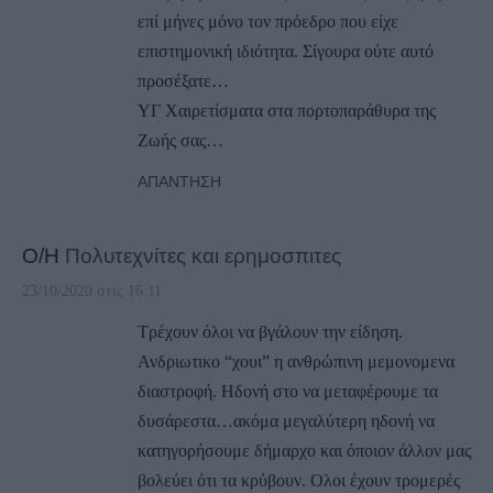
επί μήνες μόνο τον πρόεδρο που είχε
επιστημονική ιδιότητα. Σίγουρα ούτε αυτό
προσέξατε…
ΥΓ Χαιρετίσματα στα πορτοπαράθυρα της
Ζωής σας…
ΑΠΆΝΤΗΣΗ
Ο/Η
Πολυτεχνίτες και ερημοσπιτες
23/10/2020 στις 16:11
Τρέχουν όλοι να βγάλουν την είδηση.
Ανδριωτικο “χουι” η ανθρώπινη μεμονομενα
διαστροφή. Ηδονή στο να μεταφέρουμε τα
δυσάρεστα…ακόμα μεγαλύτερη ηδονή να
κατηγορήσουμε δήμαρχο και όποιον άλλον μας
βολεύει ότι τα κρύβουν. Ολοι έχουν τρομερές