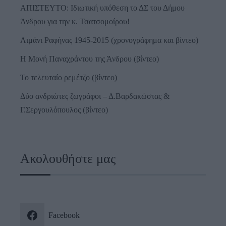
ΑΠΙΣΤΕΥΤΟ: Ιδιωτική υπόθεση το ΔΣ του Δήμου
Άνδρου για την κ. Τσατσομοίρου!
Λιμάνι Ραφήνας 1945-2015 (χρονογράφημα και βίντεο)
Η Μονή Παναχράντου της Άνδρου (βίντεο)
Το τελευταίο ρεμέτζο (βίντεο)
Δύο ανδριώτες ζωγράφοι – Δ.Βαρδακώστας &
Γ.Σεργουλόπουλος (βίντεο)
Ακολουθήστε μας
Facebook