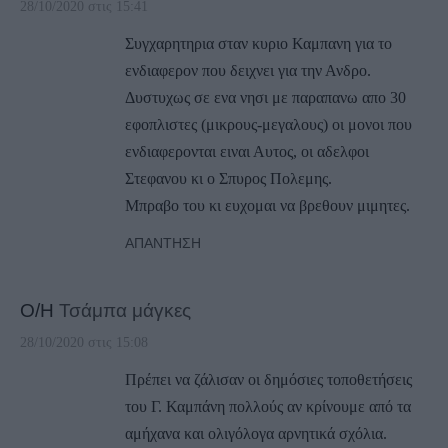
28/10/2020 στις 15:41
Συγχαρητηρια σταν κυριο Καμπανη για το
ενδιαφερον που δειχνει για την Ανδρο.
Δυστυχως σε ενα νησι με παραπανω απο 30
εφοπλιστες (μικρους-μεγαλους) οι μονοι που
ενδιαφερονται ειναι Αυτος, οι αδελφοι
Στεφανου κι ο Σπυρος Πολεμης.
Μπραβο του κι ευχομαι να βρεθουν μιμητες.
ΑΠΆΝΤΗΣΗ
Ο/Η
Τσάμπα μάγκες
28/10/2020 στις 15:08
Πρέπει να ζάλισαν οι δημόσιες τοποθετήσεις
του Γ. Καμπάνη πολλούς αν κρίνουμε από τα
αμήχανα και ολιγόλογα αρνητικά σχόλια.