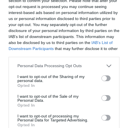
section to confirm your selection. Please note that after your
opt-out request is processed you may continue seeing
τα χρήματα που έπαιρνε ο πρώην δήμαρχος και
interest-based ads based on personal information utilized by
το τι τα έκανε. Γιατί έργο δεν είδαμε.
us or personal information disclosed to third parties prior to
Αυτά ως απάντηση στην αθλιότητα που βάλατε
your opt-out. You may separately opt-out of the further
σαν όνομα…
disclosure of your personal information by third parties on the
IAB’s list of downstream participants. This information may
ΑΠΆΝΤΗΣΗ
also be disclosed by us to third parties on the
IAB’s List of
Downstream Participants
that may further disclose it to other
third parties.
Ο/Η
ΕΙΣΑΙ ΜΕΓΑΛΟΟΟΟΟΟΣΣΣΣ
Please note that this website/app uses one or more Google
Personal Data Processing Opt Outs
28/10/2020 στις 11:10
services and may gather and store information including but
not limited to your visit or usage behaviour. You may click to
I want to opt-out of the Sharing of my
Α ΡΕ ‘ΓΑΤΑΚΙ’ ΜΗΤΣΟΤΑΚΗ….ΣΤΗΝ
personal data.
grant or deny consent to Google and its third-party tags to
Opted In
ΕΦΕΡΕ Ο ΛΟΤΣΑΡΗΣ….ΚΑΤΑΦΕΡΕ ΤΟΝ
use your data for below specified purposes in below Google
consent section.
ΘΕΟΔΟΣΙΟ,ΝΑ ΤΟΥ ΑΦΗΣΕΙ ΣΤΑ
I want to opt-out of the Sale of my
Personal Data.
ΤΑΜΕΙΑ,ΠΕΡΙΣΣΟΤΕΡΑ ΧΡΗΜΑΤΑ ΑΠΟ
Opted In
ΑΥΤΑ ΠΟΥ ΣΟΥ ΑΦΗΣΕ ΕΣΕΝΑ Ο
I want to opt-out of processing my
ΤΣΙΠΡΑΣ
Personal Data for Targeted Advertising.
Opted In