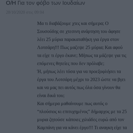
Ο/Η
Για τον φόβο των Ιουδαίων
28/10/2020 στις 09:04
Μα τι διαβάζουμε χτες και σήμερα; Ο
Σουσούδης σε χτεσινη ανάρτηση του άφησε
λέει 25 μύρια παρακαταθήκη για έργα στον
Λοτσάρη!!! Πως μαζεψε 25 μύρια; Και αφού
τα είχε τι έργο έκανε; Μήπως τα μάζεψε για τις
επόμενες θητείες που δεν πρόλαβε;
Ή, μήπως λέει τόσα για να προεξοφλήσει τα
έργα του Λοτσάρη μέχρι το 2023 ώστε να βγει
και να μας πει αυτός πως όλα όσα γίνουν θα
είναι δικά του;
Και σήμερα μαθαίνουμε πως αυτός ο
“πλούσιος κι επιτυχημένος” δήμαρχος με τα 25
μυρια ζητούσε κάποιες χιλιάδες ευρώ από τον
Καμπάνη για να κάνει έργο!!! Τι αναγκη είχε τα