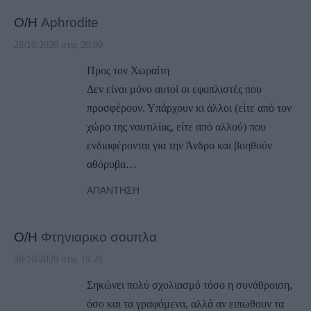
Ο/Η
Aphrodite
28/10/2020 στις 20:00
Προς τον Χωραίτη
Δεν είναι μόνο αυτοί οι εφοπλιστές που
προσφέρουν. Υπάρχουν κι άλλοι (είτε από τον
χώρο της ναυτιλίας, είτε από αλλού) που
ενδιαφέρονται για την Άνδρο και βοηθούν
αθόρυβα…
ΑΠΆΝΤΗΣΗ
Ο/Η
Φτηνιαρικο σουπλα
28/10/2020 στις 19:28
Σηκώνει πολύ σχολιασμό τόσο η συνάθροιση,
όσο και τα γραφόμενα, αλλά αν ειπωθουν τα