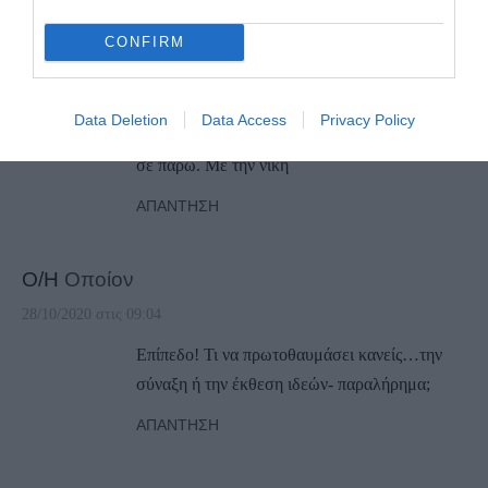
σπίτι του Καμπάνη. Μμμμμ σιγά!! Αυτός ο
CONFIRM
Μπαλας τι θέλει πάλι μες στην μέση; Τον είχα
ξεχάσει αυτόν. Να φύγει να πάει αλλού. Αντε Σ
αφήνω γιατί τελείωσε το πλυντήριο. Μόλις μου
Data Deletion
Data Access
Privacy Policy
φερουνε τα παιδιά τα λεφτά που αφήσαμε, θα
σε πάρω. Με την νίκη
ΑΠΆΝΤΗΣΗ
Ο/Η
Οποίον
28/10/2020 στις 09:04
Επίπεδο! Τι να πρωτοθαυμάσει κανείς…την
σύναξη ή την έκθεση ιδεών- παραλήρημα;
ΑΠΆΝΤΗΣΗ