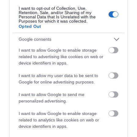
ΑΠΆΝΤΗΣΗ
I want to opt-out of Collection, Use,
Retention, Sale, and/or Sharing of my
Personal Data that Is Unrelated with the
Ο/Η
Πιου
Purposes for which it was collected.
Opted Out
28/10/2020 στις 10:47
Google consents
Αρχηγέ, διάβασα την απάντηση για τα
I want to allow Google to enable storage
οικονομικά που αφήσαμε. Ολοι το είδαν πια.
related to advertising like cookies on web or
Παρέλαβες την Άνδρο και παρεδωσες σε καρτ
device identifiers in apps.
ποστάλ το Σαν Τροπε!! Δεν είσαι τυχαίος. Οι
I want to allow my user data to be sent to
λοτσαροκαβουραιοι εχουνε πέσει ταβλα από τα
Google for online advertising purposes.
εκατομμύρια. Ο Μπασαντης από χθες βράδυ
τους ξεματιαζει με γαρύφαλλα μπας και
I want to allow Google to send me
συνέλθουν. Ο Νίκος με τον Γιάννη μετράνε τα
personalized advertising.
εκατομμύρια. Από χθες βράδυ εχουνε
I want to allow Google to enable storage
μετρήσει τα μισά. Μόλις τελειώσουνε θα
related to analytics like cookies on web or
έρθουν από δω. Θα φάμε όλοι μαζί. Τι μόνο
device identifiers in apps.
αυτοί θα τρώνε και βγαζουνε και φωτο. Στο