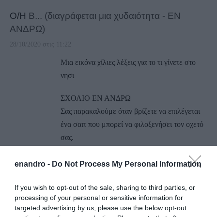
Ο/Η
Β... (διαγράφεται μια χυδαιότητα - ΕΝ
ΑΝΔΡΩ)
28/10/2020 στις 11:22
Μια εικόνα χίλιες λέξεις για το τι γίνετε στο
νησι
ΣΧΟΛΙΟ ΕΝ ΑΝΔΡΩ
Σας παρακαλούμε όταν βρίζετε να επιλέγεται
ένα σαιτ που μπορεί να φιλοξενήσει τον οχετό
σας.
Επίσης, χαιρόμαστε που μια ΔΗΜΟΣΙΑ εικόνα
χίλιες λέξεις. Όπως και για τις δημόσιες
enandro -
Do Not Process My Personal Information
χορηγίες στην Άνδρο ενός ανθρώπου που
If you wish to opt-out of the sale, sharing to third parties, or
αγαπά το νησί του.
processing of your personal or sensitive information for
Και τέλος λυπουμαστε που δεν έχουμε εικόνα
targeted advertising by us, please use the below opt-out
και ρεπορτάζ από τις μυστικές συναλλαγές και