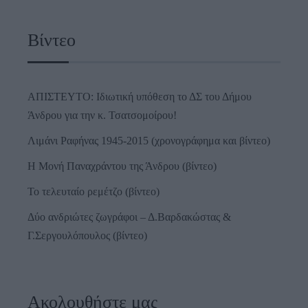
Βίντεο
ΑΠΙΣΤΕΥΤΟ: Ιδιωτική υπόθεση το ΔΣ του Δήμου
Άνδρου για την κ. Τσατσομοίρου!
Λιμάνι Ραφήνας 1945-2015 (χρονογράφημα και βίντεο)
Η Μονή Παναχράντου της Άνδρου (βίντεο)
Το τελευταίο ρεμέτζο (βίντεο)
Δύο ανδριώτες ζωγράφοι – Δ.Βαρδακώστας &
Γ.Σεργουλόπουλος (βίντεο)
Ακολουθήστε μας