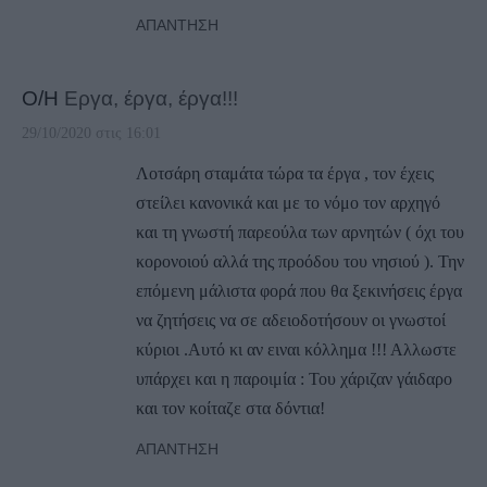
ΑΠΆΝΤΗΣΗ
Ο/Η
Εργα, έργα, έργα!!!
29/10/2020 στις 16:01
Λοτσάρη σταμάτα τώρα τα έργα , τον έχεις
στείλει κανονικά και με το νόμο τον αρχηγό
και τη γνωστή παρεούλα των αρνητών ( όχι του
κορονοιού αλλά της προόδου του νησιού ). Την
επόμενη μάλιστα φορά που θα ξεκινήσεις έργα
να ζητήσεις να σε αδειοδοτήσουν οι γνωστοί
κύριοι .Αυτό κι αν ειναι κόλλημα !!! Αλλωστε
υπάρχει και η παροιμία : Του χάριζαν γάιδαρο
και τον κοίταζε στα δόντια!
ΑΠΆΝΤΗΣΗ