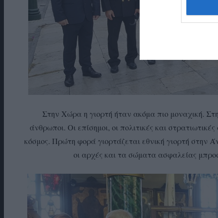
Στην Χώρα η γιορτή ήταν ακόμα πιο μοναχική. Στ
άνθρωποι. Οι επίσημοι, οι πολιτικές και στρατιωτικές 
κόσμος. Πρώτη φορά γιορτάζεται εθνική γιορτή στην Ά
οι αρχές και τα σώματα ασφαλείας μπρο