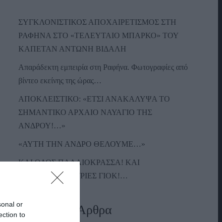
ΣΥΓΚΛΟΝΙΣΤΙΚΟΣ ΑΠΟΧΑΙΡΕΤΙΣΜΟΣ ΣΤΗ
ΡΑΦΗΝΑ ΣΤΟ «ΤΕΛΕΥΤΑΙΟ ΜΠΑΡΚΟ» ΤΟΥ
ΚΑΠΕΤΑΝ ΑΝΤΩΝΗ ΒΙΔΑΛΗ
Απαράδεκτη εμπειρία στη Ραφήνα. Φωτογραφίες από
βίντεο εκείνης της ώρας…
ΑΠΟΚΛΕΙΣΤΙΚΟ: «ΕΤΣΙ ΑΝΑΚΑΛΥΨΑ ΤΟ
ΣΗΜΑΝΤΙΚΟ ΑΡΧΑΙΟ ΝΑΥΑΓΙΟ ΤΗΣ
ΑΝΔΡΟΥ!…»
«ΑΥΤΗ ΤΗΝ ΑΝΔΡΟ ΘΕΛΟΥΜΕ…»
ΚΑΙ ΟΔΟΣ ΠΑΛΑIΟΚΡΑΣΣΑ! ΚΑΙ
ΑΝΕΜΟΓΕΝΝΗΤΡΙΕΣ ΓΙΟΚ!…
sonal or
Πρόσφατα Άρθρα
ection to