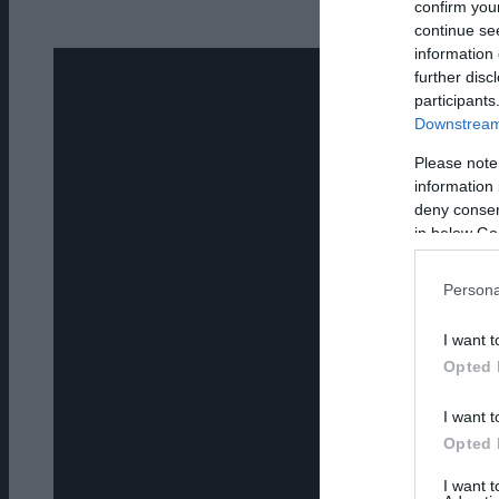
confirm you
Άνδρος ε
continue se
information 
further disc
participants
Downstream 
Please note
information 
deny consent
in below Go
Persona
I want t
Opted 
I want t
Opted 
I want 