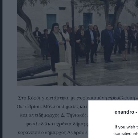
Στο Κόρθι γιορτάστηκε με περιορισμένη προσέλευση –
Οκτωβρίου. Μόνο οι σημαίες και οι παραστάτες από μαθ
enandro 
και αντιδήμαρχος Δ. Τηνιακός. Εκφράζοντας την έκπ
φορά εδώ και χρόνια δήμαρχος Άνδρου παραβρέθηκ
If you wish 
κορονοϊού ο δήμαρχος Άνδρου επέλεξε να παραβρεθεί 
sensitive in