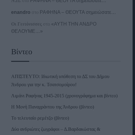
Ν.Π.
στο
ΡΑΦΗΝΑ – ΘΕΟΥΤΑ σημειώσατε…
enandro
στο
ΡΑΦΗΝΑ – ΘΕΟΥΤΑ σημειώσατε…
Οι Γειτόνισσες
στο
«ΑΥΤΗ ΤΗΝ ΑΝΔΡΟ
ΘΕΛΟΥΜΕ…»
Βίντεο
ΑΠΙΣΤΕΥΤΟ: Ιδιωτική υπόθεση το ΔΣ του Δήμου
Άνδρου για την κ. Τσατσομοίρου!
Λιμάνι Ραφήνας 1945-2015 (χρονογράφημα και βίντεο)
Η Μονή Παναχράντου της Άνδρου (βίντεο)
Το τελευταίο ρεμέτζο (βίντεο)
Δύο ανδριώτες ζωγράφοι – Δ.Βαρδακώστας &