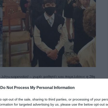
 λόγω κορονοϊού – χωρίς μαθητές και παρελάσεις η 28η
ητές, λίγος κόσμος και οι επίσημοι. Ο δήμαρχος Άνδρου
-
Do Not Process My Personal Information
ληξη του ο ιερέας του Αγίου Νικολάου είπε πως πρώτη
ε σε δοξολογία στο Κόρθι. Στην δύσκολη εποχή του
to opt-out of the sale, sharing to third parties, or processing of your per
στο εκτός των φωτών της επικαιρότητας Κόρθι. Γιατί η
formation for targeted advertising by us, please use the below opt-out s