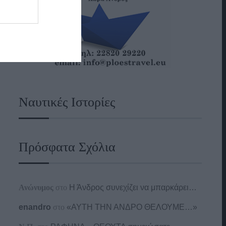
Ναυτικές Ιστορίες
Πρόσφατα Σχόλια
Ανώνυμος
στο
Η Άνδρος συνεχίζει να μπαρκάρει…
enandro
στο
«ΑΥΤΗ ΤΗΝ ΑΝΔΡΟ ΘΕΛΟΥΜΕ…»