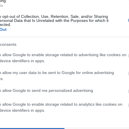
ing.
In
o opt-out of Collection, Use, Retention, Sale, and/or Sharing
ersonal Data that Is Unrelated with the Purposes for which it
8ης Οκτωβρίου στο Κόρθι. Το μάθαμε από το σχόλιο και
lected.
Out
αναγνώστρια μας: “Όπως κάθε χρόνο έτσι και φέτος στις
αι να ξυπνάνε τους κορθιανους με εμβατήρια. Όλο το
consents
ς με δύο καθηγητές συνοδεία καταλήγουν μετά από μια
o allow Google to enable storage related to advertising like cookies on
 τον εθνικό μας ύμνο. Είμαι τυχερή που τους πρόλαβα.
evice identifiers in apps.
. Μπράβο σας…”
o allow my user data to be sent to Google for online advertising
s.
to allow Google to send me personalized advertising.
o allow Google to enable storage related to analytics like cookies on
evice identifiers in apps.