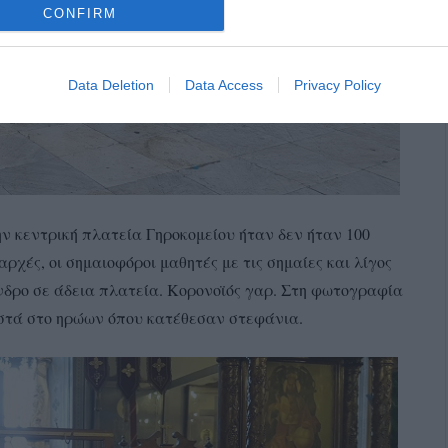
CONFIRM
Data Deletion
Data Access
Privacy Policy
ην κεντρική πλατεία Γηροκομείου ήταν δεν ήταν 100
αρχές, οι σημαιοφόροι μαθητές με τις σημαίες και λίγος
νδρο σε άδεια πλατεία. Κορονοϊός γαρ. Στη φωτογραφία
στά στο ηρώων όπου κατέθεσαν στεφάνια.