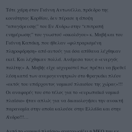
Τότε χάρη στον Γιάννη Αντωνέλλο, πρόεδρο της
κοινότητας Κορθίου, δεν πέρασε η άποψη
“απαγόρευσης” του Εν Άνδρω στην “επιτροπή
ενημέρωσης” του γνωστού «οικολόγου» κ. Μαβή και του
Γιάννη Καπάκη, που ήθελαν «φιλτραρισμένη
πληροφόρηση» από αυτούς για όσα απίθανα λέχθηκαν
εκεί. Και λέχθηκαν πολλά. Ανάμεσα τους ο «ενεργός
πολίτης» Α. Μαβής είχε ισχυριστεί πως πρέπει να βρεθεί
λύση κατά των ανεμογεννητριών στο Φραγκάκι πλέον
«εκτός του υπάρχοντος νομικού πλαισίου της χώρας»!!!
Οι αναφορές του στο τέλος για το «ευρωπαϊκό νομικό
πλαίσιο» ήταν απλώς για να δικαιολογήσει την ανοικτή
παρανομία στην οποία καλούσε στην Ελλάδα και στην
Άνδρο!!!…
Αυτό το «νομικό πλαίσιο» αναγνωρίζει η ΜΚΟ του εν