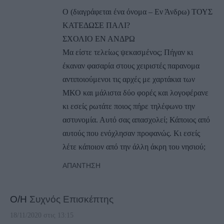
Ο (διαγράφεται ένα όνομα – Εν Άνδρω) ΤΟΥΣ
ΚΑΤΕΔΩΣΕ ΠΑΛΙ?
ΣΧΟΛΙΟ ΕΝ ΑΝΔΡΩ
Μα είστε τελείως ψεκασμένος; Πήγαν κι
έκαναν φασαρία στους χειριστές παρανομα
αντιποιούμενοι τις αρχές με χαρτάκια των
ΜΚΟ και μάλιστα δύο φορές και λογοφέρανε
κι εσείς ρωτάτε ποιος πήρε τηλέφωνο την
αστυνομία. Αυτό σας απασχολεί; Κάποιος από
αυτούς που ενόχλησαν προφανώς. Κι εσείς
λέτε κάποιον από την άλλη άκρη του νησιού;
ΑΠΆΝΤΗΣΗ
Ο/Η
Συχνός Επισκέπτης
18/11/2020 στις 13:15