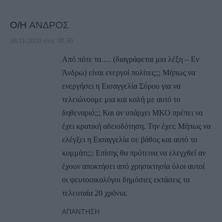
Ο/Η
ΑΝΔΡΟΣ
18/11/2020 στις 08:50
Από πότε τα…. (διαγράφεται μια λέξη – Εν
Άνδρω) είναι ενεργοί πολίτες;;; Μήπως να
ενεργήσει η Εισαγγελία Σύρου για να
τελειώνουμε μια και καλή με αυτό το
δηθεναριό;;; Και αν υπάρχει ΜΚΟ πρέπει να
έχει κρατική αδειοδότηση. Την έχει; Μήπως να
ελέγξει η Εισαγγελία σε βάθος και αυτό το
κομμάτι;;; Επίσης θα πρότεινα να ελεγχθεί αν
έχουν αποκτήσει από χρησικτησία όλοι αυτοί
οι ψευτοοικολόγοι δημόσιες εκτάσεις τα
τελευταία 20 χρόνια.
ΑΠΆΝΤΗΣΗ