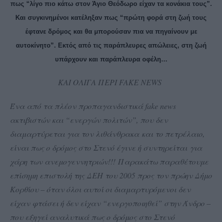
πως “λίγο πιο κάτω στον Άγιο Θεόδωρο είχαν τα κονάκια τους”.
Και συγκινημένοι κατέληξαν πως “πρώτη φορά στη ζωή τους
έφτανε δρόμος και θα μπορούσαν πια να πηγαίνουν με
αυτοκίνητο”. Εκτός από τις παράπλευρες απώλειες, στη ζωή
υπάρχουν και παράπλευρα οφέλη…
ΚΑΙ ΟΛΙΓΑ ΠΕΡΙ FAKE NEWS
Ένα από τα πλέον προπαγανδιστικά fake news
ακτιβιστών και “ενεργών πολιτών”, που δεν
διαμαρτύρεται για τον
λιθάνθρακα
και το πετρέλαιο,
είναι πως ο δρόμος στο Στενό έγινε ή
συντηρείται
για
χάρη των ανεμογεννητριών!!!
Παρακάτω παραθέτουμε
επίσημη επιστολή της ΔΕΗ του 2005 προς τον πρώην Δήμο
Κορθίου – όταν όλοι αυτοί οι διαμαρτυρόμενοι δεν
είχαν φτάσει ή δεν είχαν “ενεργοποιηθεί” στην Άνδρο –
που εξηγεί αναλυτικά πως ο δρόμος στο Στενό