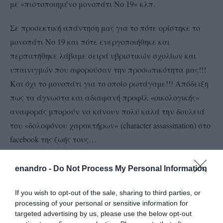
με «πιστοποιημένο μονοπάτι No 19» κλπ.
Σε προσεκτική απάντηση μας για το πότε ορίστηκε το
μονοπάτι No 19 και πότε ενεργοποιήθηκε και
περπατήθηκε λάβαμε σειρά υβριστικών σχολίων και
υπαινιγμών που αφορούσαν την προσωπικότητα μας!!!
Και όχι το μονοπάτι για το οποίο ρωτάγαμε!!! Απόδειξη
πως τα άγνωστα και αδιαφανή προφίλ «οικολογικής»
αναφοράς μπορούν να κάνουν πολύ καλά την δουλειά
του «δολοφόνου χαρακτήρων» (character assassination) στο
facebook της ζωής τους…
ΠΟΛΙΤΙΚΑ ΣΥΜΠΕΡΑΣΜΑΤΑ
enandro -
Do Not Process My Personal Information
If you wish to opt-out of the sale, sharing to third parties, or
processing of your personal or sensitive information for
targeted advertising by us, please use the below opt-out