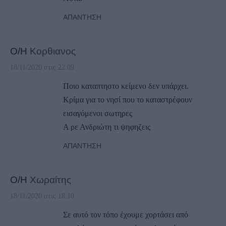
ΑΠΆΝΤΗΣΗ
Ο/Η
Κορθιανος
18/11/2020 στις 22:09
Ποιο καταπτηστο κείμενο δεν υπάρχει.
Κρίμα για το νησί που το καταστρέφουν
εισαγόμενοι σωτηρες
Α ρε Ανδριώτη τι ψηφηζεις
ΑΠΆΝΤΗΣΗ
Ο/Η
Χωραίτης
18/11/2020 στις 18:10
Σε αυτό τον τόπο έχουμε χορτάσει από