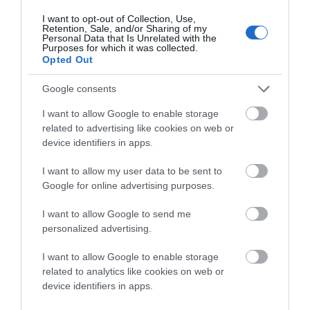
σκουπίδια που θάβονταν στον ΧΑΔΑ του ιστορικού Στρόφιλα.
I want to opt-out of Collection, Use,
Retention, Sale, and/or Sharing of my
Γιατί άραγε τόσο μονομερές το ενδιαφέρον τους για το νησί;
Personal Data that Is Unrelated with the
Purposes for which it was collected.
Opted Out
Ιδού η «νομιμότητα» και η «πολιτική δράση» των
«πεφωτισμένων» (illuminati) που έχουν αναλάβει να
Google consents
διαφωτίσουν τους κατοίκους της Άνδρου με τις αστείες,
I want to allow Google to enable storage
καταστροφολιγικές και δυσφημιστικές θεωρίες τους «για
related to advertising like cookies on web or
το νησί σκαντζόχοιρο»!!! Έτσι ονομάζουν την Άνδρο
device identifiers in apps.
θεωρώντας πως στο άδηλο μέλλον το νησί θα γεμίσει
I want to allow my user data to be sent to
ανεμογεννήτριες!!! Λίγο «ψεκασμένο», πρωτόλειο και
Google for online advertising purposes.
υπερβολικό σενάριο όταν απλώς μιλάμε για
I want to allow Google to send me
ανεμογεννήτριες σε ένα πέτρινο. απομονωμένο και
personalized advertising.
μοναχικό βουνό στο Στενό όπου εργάζονται μερικοί
I want to allow Google to enable storage
κτηνοτρόφοι της Άνδρου που θέλουν το έργο γιατί
related to analytics like cookies on web or
διανοίγει δρόμους. πληρώνει ενοίκια και βοηθά στη
device identifiers in apps.
δουλειά τους.