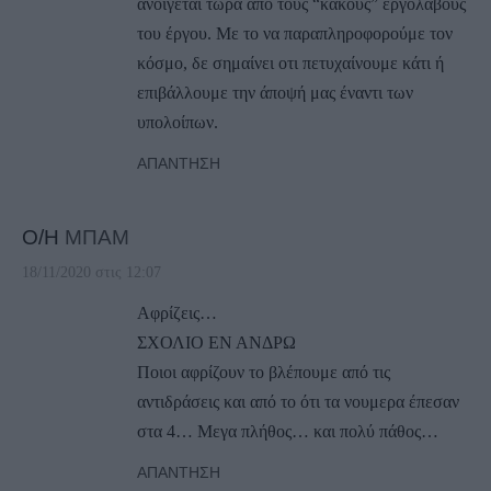
ανοίγεται τώρα από τους “κακούς” εργολάβους
του έργου. Με το να παραπληροφορούμε τον
κόσμο, δε σημαίνει οτι πετυχαίνουμε κάτι ή
επιβάλλουμε την άποψή μας έναντι των
υπολοίπων.
ΑΠΆΝΤΗΣΗ
Ο/Η
ΜΠΑΜ
18/11/2020 στις 12:07
Αφρίζεις…
ΣΧΟΛΙΟ ΕΝ ΑΝΔΡΩ
Ποιοι αφρίζουν το βλέπουμε από τις
αντιδράσεις και από το ότι τα νουμερα έπεσαν
στα 4… Μεγα πλήθος… και πολύ πάθος…
ΑΠΆΝΤΗΣΗ