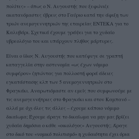
πολίτες» – όπως ο Ν. Αυγουστής που ξεφώνιζε
ακατανόμαστες ύβρεις στο Γαύριο κατά την άφιξη των
τριών ανεμογεννητριών της εταιρείας ENTEKA για το
Καλυβάρι. Σχετικά έχουμε γράψει για το χυδαίο
υβρεολόγιο του και υπάρχουν πλήθος μάρτυρες.
Είναι ο ίδιος Ν. Αυγουστής που κατέφυγε σε γραπτή
καταγγελία στην αστυνομία «ως έχων νόμιμο
συμφέρον» ζητώντας για πολλοστή φορά άδειες
εγκατάστασης κλπ των 5 ανεμογεννητριών στο
Φραγκάκι. Αναρωτιόμαστε αν εμείς που συμφωνούμε με
τις ανεμογεννήτριες στο Φραγκάκι και στον Καμπανό –
αλλά με όχι όλες τις άλλες – έχουμε κάποιο νόμιμο
δικαίωμα; Έχουμε άραγε το δικαίωμα να μην μας βρίζει
χυδαία δημόσια ο κάθε «οικολόγος» Αυγουστής; Άραγε
στο δικό του «νομικό πολιτισμό» η χυδαιότητα έχει όρια