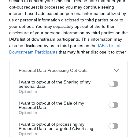
section to confirm your selection. Please note that after your
opt-out request is processed you may continue seeing
interest-based ads based on personal information utilized by
us or personal information disclosed to third parties prior to
your opt-out. You may separately opt-out of the further
disclosure of your personal information by third parties on the
IAB’s list of downstream participants. This information may
also be disclosed by us to third parties on the
IAB’s List of
Downstream Participants
that may further disclose it to other
third parties.
Please note that this website/app uses one or more Google
Εδώ και 11 χρόνια δίνουμε μάχες για την σωτηρία του σπάνιου
Personal Data Processing Opt Outs
services and may gather and store information including but
πρώτου νεολιθικού ναυτικού οικισμού της Ευρώπης: του
not limited to your visit or usage behaviour. You may click to
I want to opt-out of the Sharing of my
Στρόφιλα. Με υπομονή, επιμονή και ενημέρωση το καραβάκι του
personal data.
grant or deny consent to Google and its third-party tags to
Opted In
Στρόφιλα – που ανακάλυψε η αρχαιολόγος Χριστίνα Τελεβάντου
use your data for below specified purposes in below Google
consent section.
– το
υιοθετήσαμε
και το κάναμε γνωστό σε όλη την Άνδρο. Και
I want to opt-out of the Sale of my
Personal Data.
όχι μόνο. Στα 11 χρόνια της δράσης μας ποτέ δεν συναντήσαμε
Opted In
κάποιον από αυτούς τους “ενεργούς πολίτες” που αρέσκονται
I want to opt-out of processing my
σε οικολογικές πομφόλυγες και “δράσεις”. Αδιαφόρησαν και για
Personal Data for Targeted Advertising.
Opted In
την ιστορία και για τον πολιτισμό της Άνδρου. Αλλά και για τα