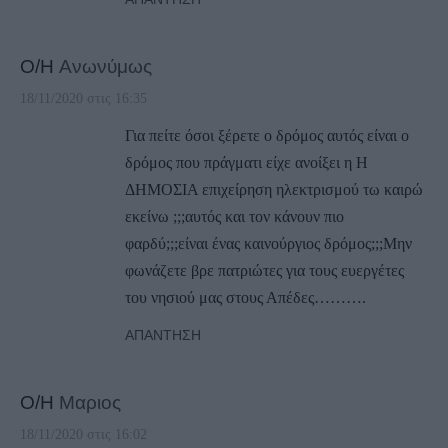
Ο/Η
Ανωνύμως
18/11/2020 στις 16:35
Για πείτε όσοι ξέρετε ο δρόμος αυτός είναι ο
δρόμος που πράγματι είχε ανοίξει η Η
ΔΗΜΟΣΙΑ επιχείρηση ηλεκτρισμού τω καιρώ
εκείνω ;;;αυτός και τον κάνουν πιο
φαρδύ;;;είναι ένας καινούργιος δρόμος;;;Μην
φωνάζετε βρε πατριώτες για τους ευεργέτες
του νησιού μας στους Απέδες……….
ΑΠΆΝΤΗΣΗ
Ο/Η
Μαριος
18/11/2020 στις 16:02