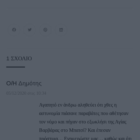
1
ΣΧΌΛΙΟ
Ο/Η
Δημότης
05/12/2020 στις 10:34
Αγαπητό εν άνδρω αληθεύει ότι χθες η
αστυνομία πιάσανε παραβάτες που αθέτησαν
τον νόμο και πήγαν στο εξωκλήσι της Αγίας
Βαρβάρας στο Μπατσί? Και έπεσαν
πρόστιμα… Ενημερώστε μας… καθώς και ότι