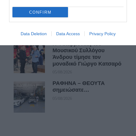
Η νεολαία της Άνδρου είναι
εδώ. Χρειάζεται όμως
CONFIRM
ευκαιρίες για να φανεί.
05/08/2026
Data Deletion
Data Access
Privacy Policy
Η Φιλαρμονική του
Μουσικού Συλλόγου
Άνδρου τίμησε τον
μοναδικό Γιώργο Κατσαρό
05/08/2026
ΡΑΦΗΝΑ – ΘΕΟΥΤΑ
σημειώσατε…
05/08/2026