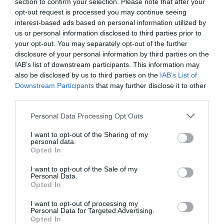
section to confirm your selection. Please note that after your
opt-out request is processed you may continue seeing
interest-based ads based on personal information utilized by
us or personal information disclosed to third parties prior to
your opt-out. You may separately opt-out of the further
disclosure of your personal information by third parties on the
IAB’s list of downstream participants. This information may
also be disclosed by us to third parties on the
IAB’s List of
Προτεινόμενα άρθρα
Downstream Participants
that may further disclose it to other
third parties.
Please note that this website/app uses one or more Google
Personal Data Processing Opt Outs
ΡΑΦΗΝΑ – ΘΕΟΥΤΑ σημειώσατε…
services and may gather and store information including but
not limited to your visit or usage behaviour. You may click to
I want to opt-out of the Sharing of my
personal data.
ΣΥΓΚΛΟΝΙΣΤΙΚΟΣ ΑΠΟΧΑΙΡΕΤΙΣΜΟΣ ΣΤΗ
grant or deny consent to Google and its third-party tags to
Opted In
use your data for below specified purposes in below Google
ΡΑΦΗΝΑ ΣΤΟ «ΤΕΛΕΥΤΑΙΟ ΜΠΑΡΚΟ» ΤΟΥ
consent section.
I want to opt-out of the Sale of my
ΚΑΠΕΤΑΝ ΑΝΤΩΝΗ ΒΙΔΑΛΗ
Personal Data.
Opted In
Απαράδεκτη εμπειρία στη Ραφήνα. Φωτογραφίες από την
αναχώρηση εκείνης της ώρας…
I want to opt-out of processing my
Personal Data for Targeted Advertising.
Opted In
ΑΠΟΚΛΕΙΣΤΙΚΟ: «ΕΤΣΙ ΑΝΑΚΑΛΥΨΑ ΤΟ