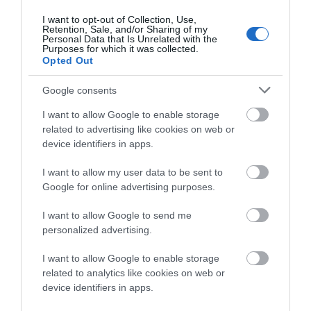
ΣΗΜΑΝΤΙΚΟ ΑΡΧΑΙΟ ΝΑΥΑΓΙΟ ΤΗΣ ΑΝΔΡΟΥ!…»
I want to opt-out of Collection, Use,
Retention, Sale, and/or Sharing of my
«ΑΥΤΗ ΤΗΝ ΑΝΔΡΟ ΘΕΛΟΥΜΕ…»
Personal Data that Is Unrelated with the
Purposes for which it was collected.
Opted Out
Πρόσφατα Άρθρα
Google consents
I want to allow Google to enable storage
related to advertising like cookies on web or
ΟΙ «ΕΥΤΥΧΙΣΜΕΝΕΣ
device identifiers in apps.
ΜΕΡΕΣ» ΕΙΝΑΙ ΜΠΡΟΣΤΑ:
Μια επίκαιρη ανάλυση για
I want to allow my user data to be sent to
το λιμάνι της Ραφήνας…
Google for online advertising purposes.
06/08/2026
I want to allow Google to send me
personalized advertising.
Η Άνδρος συνεχίζει να
μπαρκάρει…
I want to allow Google to enable storage
06/08/2026
related to analytics like cookies on web or
device identifiers in apps.