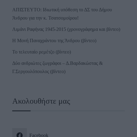
ΑΠΙΣΤΕΥΤΟ: Ιδιωτική υπόθεση το ΔΣ του Δήμου
Άνδρου για την κ. Τσατσομοίρου!
Λιμάνι Ραφήνας 1945-2015 (χρονογράφημα και βίντεο)
Η Μονή Παναχράντου της Άνδρου (βίντεο)
Το τελευταίο ρεμέτζο (βίντεο)
Δύο ανδριώτες ζωγράφοι – Δ.Βαρδακώστας &
Γ.Σεργουλόπουλος (βίντεο)
Ακολουθήστε μας
Facebook