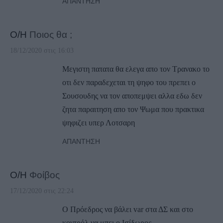
ΑΠΆΝΤΗΣΗ
Ο/Η
Ποιος θα ;
18/12/2020 στις 16:03
Μεγιστη πατατα θα ελεγα απο τον Τρανακο το
οτι δεν παραδεχεται τη ψηφο του πρεπει ο
Σουσουδης να τον αποπεμψει αλλα εδω δεν
ζητα παραιτηση απο τον Ψωμα που πρακτικα
ψηφιζει υπερ Λοτσαρη
ΑΠΆΝΤΗΣΗ
Ο/Η
Φοίβος
17/12/2020 στις 22:24
Ο Πρόεδρος να βάλει var στα ΔΣ και στο
κοντρόλ να μπει ο Ισίδωρος.