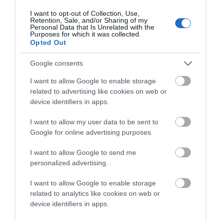
ΚΡΙΤΙΚΗ. Μιλάμε για πολιτικές ανοησίες και
I want to opt-out of Collection, Use,
Retention, Sale, and/or Sharing of my
αστοχίες ΕΠΩΝΥΜΑ. Κάτι που δεν τολμάτε
Personal Data that Is Unrelated with the
Purposes for which it was collected.
εσείς και δεν θα τολμησετε ποτέ στη ζωή σας.
Opted Out
Αν κάτι από τα παραπάνω δεν τα
Google consents
καταλαβαίνετε ρωτήστε κάποιον που να
ξέρει…
I want to allow Google to enable storage
Την καλησπέρα μας…
related to advertising like cookies on web or
device identifiers in apps.
ΥΓ Αν σας ενόχλησε κάτι από αυτά που
γραφουμε το συζητάμε. Μην ξαναγράψετε
I want to allow my user data to be sent to
όμως για δολοφονία χαρακτήρων γιατί είναι
Google for online advertising purposes.
αυτό ακριβως που κάνετε εσείς. Μπορεί να σας
I want to allow Google to send me
το πει ακόμα και απόφοιτος ΤΕΙ…
personalized advertising.
ΑΠΆΝΤΗΣΗ
I want to allow Google to enable storage
related to analytics like cookies on web or
device identifiers in apps.
Ο/Η
sineti