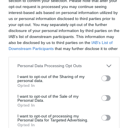
Ο/Η
Sineti
section to confirm your selection. Please note that after your
opt-out request is processed you may continue seeing
19/12/2020 στις 10:21
interest-based ads based on personal information utilized by
us or personal information disclosed to third parties prior to
Δολοφονία χαραχτηρων…
your opt-out. You may separately opt-out of the further
Αν μπορείς ανεβασετο…
disclosure of your personal information by third parties on the
Το δικό μου σχόλιο όμως δεν το ανεβάζετε για
IAB’s list of downstream participants. This information may
also be disclosed by us to third parties on the
IAB’s List of
να μην μάθει ο κόσμος την αληθεια
Downstream Participants
that may further disclose it to other
third parties.
ΑΠΑΝΤΗΣΗ ΕΝ ΑΝΔΡΩ
Please note that this website/app uses one or more Google
Γράφετε για οικονομικές συναλλαγές και
Personal Data Processing Opt Outs
services and may gather and store information including but
ατασθαλίες ΧΩΡΙΣ ΟΥΤΕ ΕΝΑ ΣΤΟΙΧΕΙΟ!!!
not limited to your visit or usage behaviour. You may click to
I want to opt-out of the Sharing of my
Μόνο δικές σας εικασίες και αυθαίρετα
personal data.
grant or deny consent to Google and its third-party tags to
Opted In
συμπεράσματα. Αν έχετε κουράγιο πέστε τα
use your data for below specified purposes in below Google
consent section.
ΕΠΩΝΥΜΑ. Η αλήθεια μόνο επώνυμη
I want to opt-out of the Sale of my
Personal Data.
μετράει. Το ότι δεν ξέρετε να γράφετε
Opted In
προϊδεάζει και την πλήρη άγνοια στα νομικά
I want to opt-out of processing my
και στα πολιτικά.
Personal Data for Targeted Advertising.
Opted In
Κανένα πρόβλημα. Εμείς κάνουμε ΠΟΛΙΤΙΚΗ