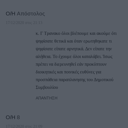
Ο/Η
Απόστολος
17/12/2020 στις 21:13
κ. Γ Τρανακο όλοι βλέπουμε και ακούμε ότι
ψηφίσατε θετικά και όταν ερωτηθηκατε τι
ψηφίσατε είπατε αρνητικά. Δεν είπατε την
αλήθεια. Το έχουμε όλοι καταλάβει. Ίσως
πρέπει να διερευνηθεί εάν προκύπτουν
διοικητικές και ποινικές ευθύνες για
προσπάθεια παραπλανησης του Δημοτικού
Συμβουλίου
ΑΠΆΝΤΗΣΗ
Ο/Η
8
17/12/2020 στις 21:09