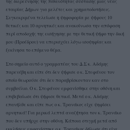
της διερεύνησης της πιθανότητας σύστασης μιας νέας
εταιρίας Δήμων για μελέτες και χρηματοδοτήσεις.
Συγκεκριμένα τελείωσε η ψηφοφορία με ψήφους 10
θετικές και 10 αρνητικές και ανακοίνωσα την απόφαση
περί αποδοχής της εισήγησης με την θετική ψήφο την δική
μου (Προέδρου) να υπερισχύει λόγω ισοψηφίας και
ξεκίνησα το επόμενο θέμα.
Στο σημείο αυτό ο γραμματέας του Δ.Σ κ. Αδάμης
παρενέβη και είπε ότι δεν ψήφισε ο κ. Στεφάνου τον
οποίο θεωρούσε ότι δεν παραβρίσκονταν καν στο
συμβούλιο. Ο κ. Στεφάνου εμφανίσθηκε στην οθόνη και
επιβεβαίωσε ότι ψήφισε θετικά. Μετά ο κ. Αδάμης
επανήλθε και είπε πως ο κ. Τρανάκος είχε ψηφίσει
αρνητικά! Για μερικά λεπτά αναζήτησα τον κ. Τρανάκο
που δεν υπήρχε στην οθόνη. Κάποια στιγμή μετά από
εκκλήσεις εμφανίστηκε ο κ. Τρανάκος δήλωσε ότι είχε