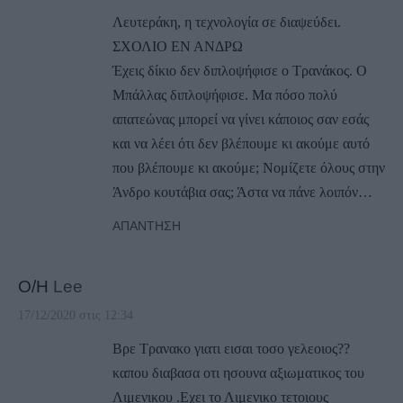
Λευτεράκη, η τεχνολογία σε διαψεύδει.
ΣΧΟΛΙΟ ΕΝ ΑΝΔΡΩ
Έχεις δίκιο δεν διπλοψήφισε ο Τρανάκος. Ο
Μπάλλας διπλοψήφισε. Μα πόσο πολύ
απατεώνας μπορεί να γίνει κάποιος σαν εσάς
και να λέει ότι δεν βλέπουμε κι ακούμε αυτό
που βλέπουμε κι ακούμε; Νομίζετε όλους στην
Άνδρο κουτάβια σας; Άστα να πάνε λοιπόν…
ΑΠΆΝΤΗΣΗ
Ο/Η
Lee
17/12/2020 στις 12:34
Βρε Τρανακο γιατι εισαι τοσο γελεοιος??
καπου διαβασα οτι ησουνα αξιωματικος του
Λιμενικου .Εχει το Λιμενικο τετοιους