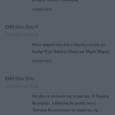
ΑΠΆΝΤΗΣΗ
Ο/Η
Θου βου ΙΙ
17/12/2020 στις 22:14
Θέλω ψηφοδέλτιο στις επόμενες εκλογές με
Ιωσήφ Ψητο Βασίλη Αδαμη και Μαρία Μαμαη
ΑΠΆΝΤΗΣΗ
Ο/Η
Θου βου
17/12/2020 στις 21:30
Θα γίνει το σλόγκαν της τετραετίας. Ο Γιώργος
θα ψηφιζει, ο Βασιλης θα ρωτάει και η
Τασουλα θα κοινοποιεί τις σοφιστιες της