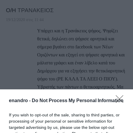
Ο/Η
ΤΡΑΝΑΚΕΙΟΣ
19/12/2020 στις 11:44
Υπάρχει και η Τρανάκειος ψήφος. Ψηφίζει
θετικά, δηλώνει οτι ψήφισε αρνητικά και
σήμερα βγαίνει στο facebook των Νέων
Οριζόντων και εξηγεί οτι ψήφισε αρνητικά και
μάλιστα γράφει και έναν λίβελο κατά του
Δημάρχου για να εξηγήσει την θετικόαρνητική
ψήφο του (ΡΕ ΚΑΛΑ ΤΑ ΛΕΕΙ Ο ΠΙΟΥ).
Υβριστής των πάντων ο θετικοαρνητικός. Μα
καλά υπάρχουν Ανδριώτες που ψηφίζουν αυτόν
enandro -
Do Not Process My Personal Information
τον Τρανό τύπο;;;;
ΑΠΆΝΤΗΣΗ
If you wish to opt-out of the sale, sharing to third parties, or
processing of your personal or sensitive information for
targeted advertising by us, please use the below opt-out