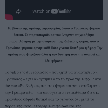
Το βίντεο της πρώτης ψηφοφορίας όπου ο Τρανάκος ψήφισε
θετικά. Σε πορτοπαράθυρα του ίντερνετ επιχειρήθηκε
παραπλάνηση με την ανάρτηση της δεύτερης φοράς που ο
Τρανάκος ψήφισε αρνητικά!!! Πότε γίνεται δεκτή μια ψήφος; Την
πρώτη που ψηφίζουν όλοι ή την δεύτερη που την αναιρεί και
λέει ψέματα;
Το video της συνεδρίασης – που ζητά να αναρτηθεί ο κ.
Τρανάκος – έχει αναρτηθεί από το πρωί της 16ης-12 στο
site του «Εν Άνδρω», που το ζήτησε και του εστάλη από
την Γραμματεία – και ακούγεται πεντακάθαρα ότι ο κ.
Τρανάκος ψήφισε θετικά και το γεγονός ότι μετά το
πέρας της καταμέτρησης των ψήφων και της