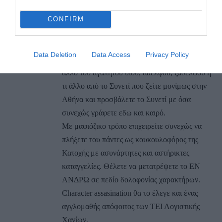
19/12/2020 στις 08:30
CONFIRM
Εχουμε ενα δημαρχο που…
ΣΧΟΛΙΟ ΕΝ ΑΝΔΡΩ
Data Deletion
Data Access
Privacy Policy
Αγαπητή κυρία, μητέρα, αδελφή, ξαδέλφη ή τι
άλλο του αγαπητού υιού, αδελφού, ξαδέλφου ή
τι άλλο από το Συνετί που ζείτε μονίμως στην
Αθήνα και προσβάλετε το Συνετί με όσα
συνεχώς γράφετε εδω και καιρό.
Με μαφιόζικο τρόπο επιχειρείτε συνεχώς να
πλήξετε του πάντες ως κουκουλοφόρος της
Κατοχής με ασυνάρτητες και αστήρικτες
καταγγελίες. Θέλετε να μετατρέψετε το ΕΝ
ΑΝΔΡΩ σε πεδίο δολοφονίας χαρακτήρων.
Character assasination θα το έλεγε και ένας
αγγλομαθής απόφοιτος των ΤΕΙ Λογιστικής
Χανίων.