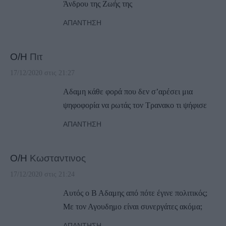
Άνδρου της Ζωής της
ΑΠΆΝΤΗΣΗ
Ο/Η
Πιτ
17/12/2020 στις 21:27
Αδαμη κάθε φορά που δεν σ’αρέσει μια
ψηφοφορία να ρωτάς τον Τρανακο τι ψήφισε
ΑΠΆΝΤΗΣΗ
Ο/Η
Κωσταντινος
17/12/2020 στις 21:24
Αυτός ο Β Αδαμης από πότε έγινε πολιτικός;
Με τον Αγουδημο είναι συνεργάτες ακόμα;
ΑΠΆΝΤΗΣΗ