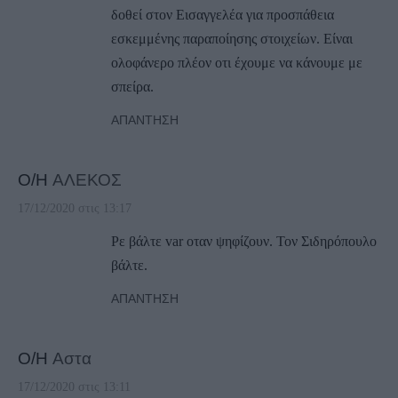
δοθεί στον Εισαγγελέα για προσπάθεια
εσκεμμένης παραποίησης στοιχείων. Είναι
ολοφάνερο πλέον οτι έχουμε να κάνουμε με
σπείρα.
ΑΠΆΝΤΗΣΗ
Ο/Η
ΑΛΕΚΟΣ
17/12/2020 στις 13:17
Ρε βάλτε var οταν ψηφίζουν. Τον Σιδηρόπουλο
βάλτε.
ΑΠΆΝΤΗΣΗ
Ο/Η
Αστα
17/12/2020 στις 13:11