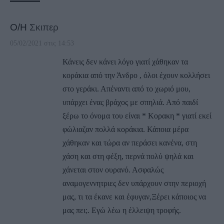
Ο/Η
Σκιπερ
05/02/2021 στις 14:53
Κάνεις δεν κάνει λόγο γιατί χάθηκαν τα
κοράκια από την Άνδρο , όλοι έχουν κολλήσει
στο γεράκι. Απέναντι από το χωριό μου,
υπάρχει ένας βράχος με σπηλιά. Από παιδί
ξέρω το όνομα του είναι * Κορακη * γιατί εκεί
φώλιαζαν πολλά κοράκια. Κάποια μέρα
χάθηκαν και τώρα αν περάσει κανένα, στη
χάση και στη φέξη, περνά πολύ ψηλά και
χάνεται στον ουρανό. Ασφαλώς
αναμογεννητριες δεν υπάρχουν στην περιοχή
μας, τι τα έκανε και έφυγαν,Ξέρει κάποιος να
μας πει;. Εγώ λέω η έλλειψη τροφής.