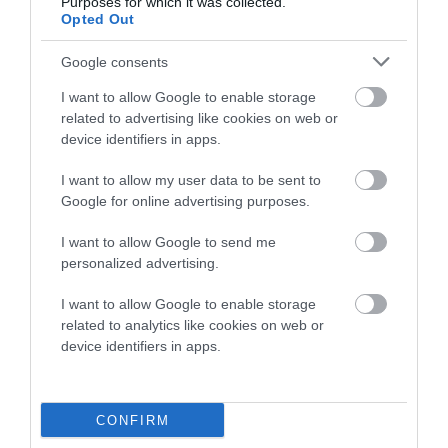
Purposes for which it was collected.
ΑΦΉΣΤΕ ΈΝΑ ΣΧΌΛΙΟ
Opted Out
Google consents
Η ηλ. διεύθυνση σας δεν δημοσιεύεται.
Τα υποχρεωτικά πεδία
I want to allow Google to enable storage
related to advertising like cookies on web or
σημειώνονται με
*
device identifiers in apps.
I want to allow my user data to be sent to
Google for online advertising purposes.
I want to allow Google to send me
personalized advertising.
I want to allow Google to enable storage
related to analytics like cookies on web or
device identifiers in apps.
CONFIRM