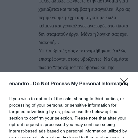
Τέλος αδίκως φωνάζετε στην αστυνομία γιατί
χρειάζεται και παρέμβαση εισαγγελέα. Άρα ας
περιμένουμε μέχρι αύριο γιατί με έωλα
κείμενα και γενικόλογες αναφορές στο τίποτα
δεν σταματούν έργα. Μόνο η λογική σας εχει
διακοπή…
ΥΓ Οι βρισιές σας δεν αναρτήθηκαν. Απλώς
επιστρέφονται στους υβριζοντες. Να θυμάστε
πως το “προνόμιο” της ύβρεως και της
χυδαιολογίας επωνύμως και μπροστά σε
enandro -
Do Not Process My Personal Information
πλήθος έχει μόνο ο Νίκος Αυγουστής. Όλοι οι
άλλοι φοβάστε και τον ίσκιο σας και
If you wish to opt-out of the sale, sharing to third parties, or
λειτουργείτε σαν όχλος…
processing of your personal or sensitive information for
targeted advertising by us, please use the below opt-out
ΑΠΆΝΤΗΣΗ
section to confirm your selection. Please note that after your
opt-out request is processed you may continue seeing
interest-based ads based on personal information utilized by
Ο/Η
spizaetos
us or personal information disclosed to third parties prior to