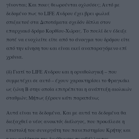
γίνονται; Και ποιες θεωρούνται οχλούσες; Αυτό με
δεδομένο πως το LIFE Άνδρου έχει βρει φωλιά
σπιζαετού στα Διποτάματα σχεδόν δίπλα στον
επαρχιακό δρόμο Κορθίου-Χώρας. Το πουλί δεν έδειξε
ποτέ να ενοχλείτε είτε από το άνοιγμα του δρόμου είτε
από την κίνηση του και είναι εκεί αναπαραγόμενο επί
χρόνια.
(δ) Γιατί το LIFE Άνδρου και η ορνιθολογική – που
συμμετέχει σε αυτό – έχουν χαρακτηρίσει το Φραγκάκι
ως ζώνη Β στην οποία επιτρέπεται η ανάπτυξη αιολικών
σταθμών; Μήπως ξέρουν κάτι παραπάνω;
Αυτά είναι τα δεδομένα. Και με αυτά τα δεδομένα θα
διεξαχθεί ο νέος ανοικτός διάλογος, που προκάλεσε η
επιστολή του συνεργάτη του πανεπιστημίου Κρήτης και
η γνωμοδότηση της διεύθυνσης περιβάλλοντος