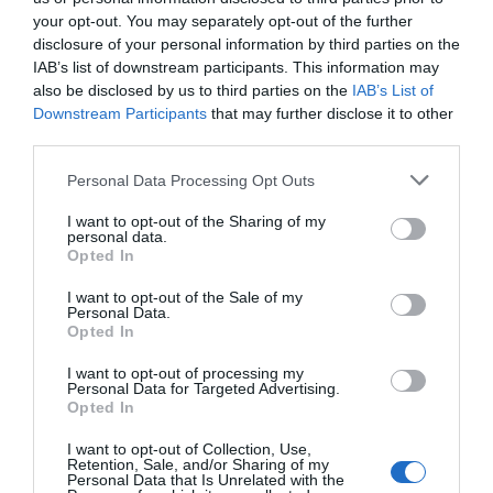
15/01/2021 στις 15:07
your opt-out. You may separately opt-out of the further
disclosure of your personal information by third parties on the
https://youtu.be/Ph7p8qs-IL8?t=117
IAB’s list of downstream participants. This information may
ΑΠΑΝΤΗΣΗ ΕΝ ΑΝΔΡΩ
also be disclosed by us to third parties on the
IAB’s List of
Downstream Participants
that may further disclose it to other
Tο βίντεο σας δεν υπάρχει… Μήπως δεν
third parties.
υπάρχει και σπιζαετός;
Please note that this website/app uses one or more Google
Personal Data Processing Opt Outs
ΑΠΆΝΤΗΣΗ
services and may gather and store information including but
not limited to your visit or usage behaviour. You may click to
I want to opt-out of the Sharing of my
personal data.
grant or deny consent to Google and its third-party tags to
Opted In
Ο/Η
σπιζαετοσ
use your data for below specified purposes in below Google
consent section.
I want to opt-out of the Sale of my
15/01/2021 στις 15:07
Personal Data.
Opted In
Μην έχεις άγχο ερχεται το οπκε στην
Ανδρο…..
I want to opt-out of processing my
Personal Data for Targeted Advertising.
Καιρός ήταν………Επιτέλους
Opted In
ΑΠΆΝΤΗΣΗ
I want to opt-out of Collection, Use,
Retention, Sale, and/or Sharing of my
Personal Data that Is Unrelated with the