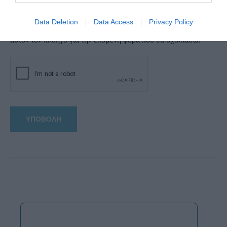
Data Deletion
Data Access
Privacy Policy
Αποθήκευσε το όνομά μου, email, και τον ιστότοπο μου σε
αυτόν τον πλοηγό για την επόμενη φορά που θα σχολιάσω.