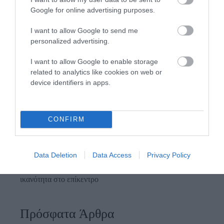
Google for online advertising purposes.
Προτεινόμενα άρθρα
I want to allow Google to send me
personalized advertising.
I want to allow Google to enable storage
Φωτογραφίες-κειμήλια από καλοκαίρια στην Άνδρο –
related to analytics like cookies on web or
Από τον 19ο αιώνα μέχρι και την δεκαετία του 1970
device identifiers in apps.
ΟΡΜΟΣ ΚΟΡΘΙΟΥ: Όταν η φωτογραφία γίνεται μνήμη
Η Άνδρος συνεχίζει να μπαρκάρει…
CONFIRM
ΠΡΟΣΟΧΗ: Πολύ υψηλός κίνδυνος πυρκαγιάς στις
Κυκλάδες
Data Deletion
Data Access
Privacy Policy
ΧΩΡΟΤΑΞΙΚΟ ΓΙΑ ΤΟΝ ΤΟΥΡΙΣΜΟ: Η φέρουσα
ικανότητα στο επίκεντρο
Πρόσφατα Άρθρα