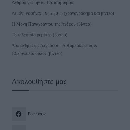
Άνδρου για την κ. Τσατσομοίρου!
Λιμάνι Ραφήνας 1945-2015 (χρονογράφημα και βίντεο)
Η Μονή Παναχράντου της Άνδρου (βίντεο)
Το τελευταίο ρεμέτζο (βίντεο)
Δύο ανδριώτες ζωγράφοι – Δ.Βαρδακώστας &
Γ.Σεργουλόπουλος (βίντεο)
Ακολουθήστε μας
Facebook