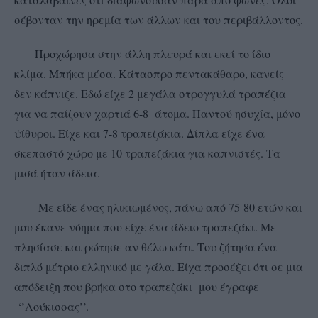
σέβονταν την ηρεμία των άλλων και του περιβάλλοντος.
Προχώρησα στην άλλη πλευρά και εκεί το ίδιο
κλίμα. Μπήκα μέσα. Κάτασπρο πεντακάθαρο, κανείς
δεν κάπνιζε. Εδώ είχε 2 μεγάλα στρογγυλά τραπέζια
για να παίζουν χαρτιά 6-8 άτομα. Παντού ησυχία, μόνο
ψίθυροι. Είχε και 7-8 τραπεζάκια. Δίπλα είχε ένα
σκεπαστό χώρο με 10 τραπεζάκια για καπνιστές. Τα
μισά ήταν άδεια.
Με είδε ένας ηλικιωμένος, πάνω από 75-80 ετών και
μου έκανε νόημα που είχε ένα άδειο τραπεζάκι. Με
πλησίασε και ρώτησε αν θέλω κάτι. Του ζήτησα ένα
διπλό μέτριο ελληνικό με γάλα. Είχα προσέξει ότι σε μια
απόδειξη που βρήκα στο τραπεζάκι μου έγραφε
‘’Λούκισσας’’.