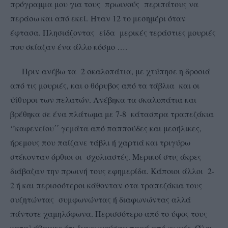
πρόγραμμα μου για τους πρωινούς περιπάτους να
περάσω και από εκεί. Ήταν 12 το μεσημέρι όταν
έφτασα. Πλησιάζοντας είδα μερικές τεράστιες μουριές
που σκίαζαν ένα άλλο κόσμο ….
Πριν ανέβω τα 2 σκαλοπάτια, με χτύπησε η δροσιά
από τις μουριές, και ο θόρυβος από τα τάβλια και οι
ψίθυροι των πελατών. Ανέβηκα τα σκαλοπάτια και
βρέθηκα σε ένα πλάτωμα με 7-8 κάτασπρα τραπεζάκια
‘’καφενείου΄΄ γεμάτα από παππούδες και μεσήλικες,
ήρεμους που παίζανε τάβλι ή χαρτιά και τριγύρω
στέκονταν όρθιοι οι σχολιαστές. Μερικοί στις άκρες
διάβαζαν την πρωινή τους εφημερίδα. Κάποιοι άλλοι 2-
2 ή και περισσότεροι κάθονταν στα τραπεζάκια τους
συζητώντας συμφωνώντας ή διαφωνώντας αλλά
πάντοτε χαμηλόφωνα. Περισσότερο από το ύφος τους
καταλάβαινες ότι διαφωνούσαν παρά από φωνές. Όλοι