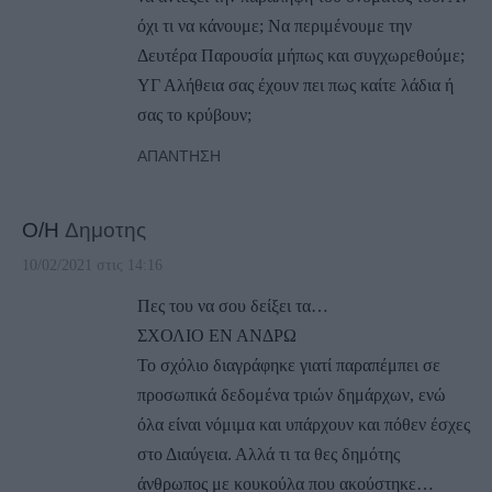
όχι τι να κάνουμε; Να περιμένουμε την
Δευτέρα Παρουσία μήπως και συγχωρεθούμε;
ΥΓ Αλήθεια σας έχουν πει πως καίτε λάδια ή
σας το κρύβουν;
ΑΠΆΝΤΗΣΗ
Ο/Η
Δημοτης
10/02/2021 στις 14:16
Πες του να σου δείξει τα…
ΣΧΟΛΙΟ ΕΝ ΑΝΔΡΩ
Το σχόλιο διαγράφηκε γιατί παραπέμπει σε
προσωπικά δεδομένα τριών δημάρχων, ενώ
όλα είναι νόμιμα και υπάρχουν και πόθεν έσχες
στο Διαύγεια. Αλλά τι τα θες δημότης
άνθρωπος με κουκούλα που ακούστηκε…