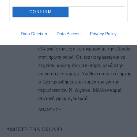
CONFIRM
Ο/Η
Αθάνατη
10/02/2021 στις 09:21
Data Deletion
Data Access
Privacy Policy
Αθάνατη ελληνική κοινωνία. Θυμίζει
ελληνικές ταινίες η φωτογραφία με την εξουσία
στην πρώτη σειρά. Ότι και να γράφεις και να
λες είσαι καλεσμένος στο πάρτι, αλλά στην
μοιρασιά δεν νομίζω. Αλήθεια αυτός ο έπαρχος
τι έχει προωθήσει στον τομέα του για την
περιφέρεια του Ν. Αιγαίου. Μάλλον καμιά
συνταγή για αμυγδαλωτά
ΑΠΆΝΤΗΣΗ
ΑΦΉΣΤΕ ΈΝΑ ΣΧΌΛΙΟ