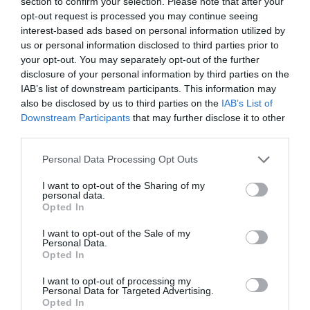
section to confirm your selection. Please note that after your
Μόνο ξέχασες οτι και οι δικοί μας δεν
opt-out request is processed you may continue seeing
interest-based ads based on personal information utilized by
ψηφίσανε τον ισολογισμό της δικής σου
us or personal information disclosed to third parties prior to
θητείας……και οι συνέταιροι μας, αυτοι του
your opt-out. You may separately opt-out of the further
Γιάννη ψηφίσανε λευκό!!
disclosure of your personal information by third parties on the
IAB’s list of downstream participants. This information may
Αλλά μην το λες, δεν το χουνε πάρει είδηση οι
also be disclosed by us to third parties on the
IAB’s List of
Καβουραιοι !!
Downstream Participants
that may further disclose it to other
Και σήμερα βγήκε και ο άλλος Δημήτρης και
third parties.
λέει να κάνουμε Οργανισμό!! Να πεις οτι εμείς
Please note that this website/app uses one or more Google
Personal Data Processing Opt Outs
θα κάνουμε δικό μας Οργανισμό Πτυχιούχων
services and may gather and store information including but
και Αριστοκρατών!! Εμ τι; Μ αυτούς δεν
not limited to your visit or usage behaviour. You may click to
I want to opt-out of the Sharing of my
personal data.
grant or deny consent to Google and its third-party tags to
κάνουμε τιποτα!! Να μάθουνε. Και έργα εμείς
Opted In
use your data for below specified purposes in below Google
θα κάνουμε και χωρίς Οργανισμό άμα βγούμε
consent section.
I want to opt-out of the Sale of my
σαν κι αυτά που κάναμε όταν διοικούσαμε…..
Personal Data.
Opted In
Άντε σ αφήνω, δεν σ ακούω καλά, δεν έχω και
μονάδες!! Θα σου γράψω μόλις εχω νεότερα.
I want to opt-out of processing my
Personal Data for Targeted Advertising.
ΑΠΆΝΤΗΣΗ
Opted In