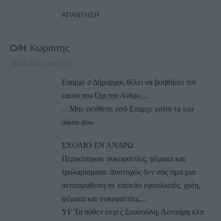
ΑΠΆΝΤΗΣΗ
Ο/Η
Χωραιτης
10/02/2021 στις 12:22
Επαρχε ο Δήμαρχος θέλει να βοηθήσει τον
εαυτό του Όχι την Ανδρο…
…Μην εκτίθεσε εσύ Επαρχε κοίτα τα του
οίκου σου
ΣΧΟΛΙΟ ΕΝ ΑΝΔΡΩ
Περικόπηκαν συκοφαντίες, ψέματα και
τρολαρίσματα. Δυστυχώς δεν σας τιμά μια
αντιπαράθεση σε επίπεδο εφοπλιστές, χρέη,
ψέματα και συκοφαντίες…
ΥΓ Τα πόθεν έσχες Σουσούδη, Λοτσάρη κλπ