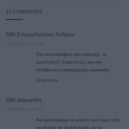
12
COMMENTS
Ο/Η
Επαγγελματιας Ανδρου
13/02/2021 στις 21:54
Που να καταλάβουν απο αναπτυξη ..οι
τεμπελιδες!!! Αδικα τα λες, και σου
επιτηθονται οι πανηγυρτζιδο-τσοπανιδες
ΑΠΆΝΤΗΣΗ
Ο/Η
Μαριανθη
13/02/2021 στις 19:50
Να εξαντλήσουμε το μέγιστο των πόρων από
την ίδρυση της Αναπτυξιακής για να…