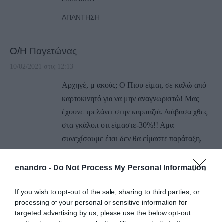
ΑΠΆΝΤΗΣΗ
Ο/Η
Παγετώνας
10/02/2021 στις 12:13
Αρχηγέ, μ ακούς; Ο Πιου είμαι, σε καλώ από
καρτοκινητό για να μην αναγνωριστώ! Μας
έχουνε τρελάνει στην καρπαζιά. Διάβασα χθες
στα γκάλοπ οτι είμαστε-30%!! Αμα
συνεχίσουμε έτσι δεν θα είμαστε παράταξη,
παγετώνας στα Ιμαλάια θα γίνουμε από το
μείον…..
enandro -
Do Not Process My Personal Information
Είδα και την συνεδρίαση που οι Λοτσαραίοι
If you wish to opt-out of the sale, sharing to third parties, or
δεν ψηφίσανε τον προϋπολογισμό του 2016
processing of your personal or sensitive information for
και διάβασα και αυτά που τους έγραψες!! Τους
targeted advertising by us, please use the below opt-out
τελείωσες!!