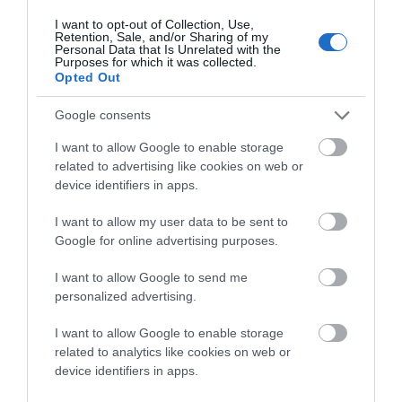
I want to opt-out of Collection, Use,
Retention, Sale, and/or Sharing of my
Ο/Η
Mike
Personal Data that Is Unrelated with the
Purposes for which it was collected.
Opted Out
10/02/2021 στις 12:10
Mpravo Eparxe. Panta enotikos kai swstos
Google consents
ΑΠΆΝΤΗΣΗ
I want to allow Google to enable storage
related to advertising like cookies on web or
device identifiers in apps.
Ο/Η
Γιωργος Σ.
I want to allow my user data to be sent to
10/02/2021 στις 12:08
Google for online advertising purposes.
Η αντιπολιτευση για ακομα μια φορα δειχνει
I want to allow Google to send me
την μικροψυχια της και δεν το ψηφιζει.
personalized advertising.
Βολεμενοι δημοσιοι υπάλληλοι, συνταξιουχοι,
I want to allow Google to enable storage
γυναικες ναυτικων κτλ. Δεν τους νοιαζει καμια
related to analytics like cookies on web or
αναπτυξη του νγσιου
device identifiers in apps.
ΑΠΆΝΤΗΣΗ