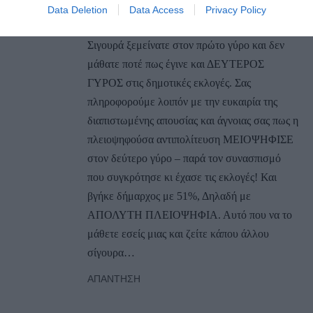
τα λες!!!
Data Deletion
Data Access
Privacy Policy
ΑΠΑΝΤΗΣΗ ΕΗ ΑΝΔΡΩ
Σιγουρά ξεμείνατε στον πρώτο γύρο και δεν
μάθατε ποτέ πως έγινε και ΔΕΥΤΕΡΟΣ
ΓΥΡΟΣ στις δημοτικές εκλογές. Σας
πληροφορούμε λοιπόν με την ευκαιρία της
διαπιστωμένης απουσίας και άγνοιας σας πως η
πλειοψηφούσα αντιπολίτευση ΜΕΙΟΨΗΦΙΣΕ
στον δεύτερο γύρο – παρά τον συνασπισμό
που συγκρότησε κι έχασε τις εκλογές! Και
βγήκε δήμαρχος με 51%, Δηλαδή με
ΑΠΟΛΥΤΗ ΠΛΕΙΟΨΗΦΙΑ. Αυτό που να το
μάθετε εσείς μιας και ζείτε κάπου άλλου
σίγουρα…
ΑΠΆΝΤΗΣΗ