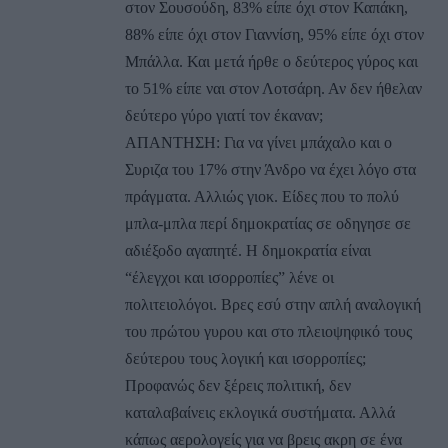
στον Σουσούδη, 83% είπε όχι στον Καπάκη,
88% είπε όχι στον Γιαννίση, 95% είπε όχι στον
Μπάλλα. Και μετά ήρθε ο δεύτερος γύρος και
το 51% είπε ναι στον Λοτσάρη. Αν δεν ήθελαν
δεύτερο γύρο γιατί τον έκαναν;
ΑΠΑΝΤΗΣΗ: Για να γίνει μπάχαλο και ο
Συριζα του 17% στην Άνδρο να έχει λόγο στα
πράγματα. Αλλιώς γιοκ. Είδες που το πολύ
μπλα-μπλα περί δημοκρατίας σε οδηγησε σε
αδιέξοδο αγαπητέ. Η δημοκρατία είναι
“έλεγχοι και ισορροπίες” λένε οι
πολιτειολόγοι. Βρες εσύ στην απλή αναλογική
του πρώτου γυρου και στο πλειοψηφικό τους
δεύτερου τους λογική και ισορροπίες;
Προφανώς δεν ξέρεις πολιτική, δεν
καταλαβαίνεις εκλογικά συστήματα. Αλλά
κάπως αερολογείς για να βρεις ακρη σε ένα