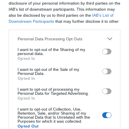
Αλήθεια ποιος πλειοψήφησε στον πρώτο γύρο;
disclosure of your personal information by third parties on the
Ο Καπάκης με 17%, ο Σουσούδης με 37%, ο
IAB’s list of downstream participants. This information may
also be disclosed by us to third parties on the
IAB’s List of
Λοτσάρης με 30%. Ή, ο κανένας με 0%;
Downstream Participants
that may further disclose it to other
Αυτές οι ανοησίες ΣΥΡΙΖΑ τέλος λοιπόν. Στις
third parties.
επόμενες εκλογές δεν θα υπάρχει διχογνωμία
Please note that this website/app uses one or more Google
Personal Data Processing Opt Outs
μεταξύ δημάρχου και δημοτικού συμβουλιου.
services and may gather and store information including but
Άλλωστε και σήμερα ΟΛΑ τα οικονομικά
not limited to your visit or usage behaviour. You may click to
I want to opt-out of the Sharing of my
personal data.
θέματα ο Καπάκης αθροίζει έδρες με τον
grant or deny consent to Google and its third-party tags to
Opted In
use your data for below specified purposes in below Google
Σουσούδη και μειοψηφεί!!! Αν αυτό είναι
consent section.
I want to opt-out of the Sale of my
σύστημα βεβαίως…
Personal Data.
Opted In
ΥΓ Η εξήγηση σας για τον ΔΕΥΤΕΡΟ ΓΥΡΟ
λίαν ΑΝΤΙΔΗΜΟΚΡΑΤΙΚΗ. Δεν μετρούν οι
I want to opt-out of processing my
Personal Data for Targeted Advertising.
ανεξάρτητοι ψηφοφόροι; Υπήρξε σύμπραξη
Opted In
Γιαννίση-Λοτσάρη και δεν υπήρξε των επί
I want to opt-out of Collection, Use,
5ετία αντιπάλων Καπάκη – Σουσοιύδη; Πως
Retention, Sale, and/or Sharing of my
Personal Data that Is Unrelated with the
και δεν την είδατε αυτή; Μάλλον φταίει η
Purposes for which it was collected.
απόσταση από το νησί που δεν σας βοηθά…
Opted Out