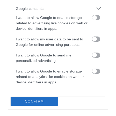
ΑΠΆΝΤΗΣΗ
Google consents
I want to allow Google to enable storage
Ο/Η
ΠΑΛΙ ΛΑΘΟΣ ΤΑ ΛΕΣ!
related to advertising like cookies on web or
device identifiers in apps.
20/02/2021 στις 22:08
I want to allow my user data to be sent to
Η “πλειοψηφούσα αντιπολίτευση” είναι
Google for online advertising purposes.
πλειοψηφούσα ΑΚΡΙΒΩΣ ΕΠΕΙΔΗ
I want to allow Google to send me
ΠΛΕΙΟΨΗΦΗΣΕ ΑΠΟ ΤΗΝ ΚΟΙΝΩΝΙΑ
personalized advertising.
(απλή αναλογική γαρ, αυτό ακριβώς σημαίνει,
όσες ψήφοι, τόσες έδρες ) και όχι, όπως θέλεις
I want to allow Google to enable storage
να μας πείσεις, παρά τη θέληση της κοινωνίας,
related to analytics like cookies on web or
device identifiers in apps.
όπου σε ένα σύστημα ενισχυμένης αναλογικής,
ένας συνδυασμός με 45% (δηλαδή μειοψηφών
στο σύνολο των ψηφισάντων) θα έπαιρνε
CONFIRM
έδρες μπόνους και θα είχε διοικητική
πλειοψηφία, αλλά όχι κοινωνική! Ανάποδα μας