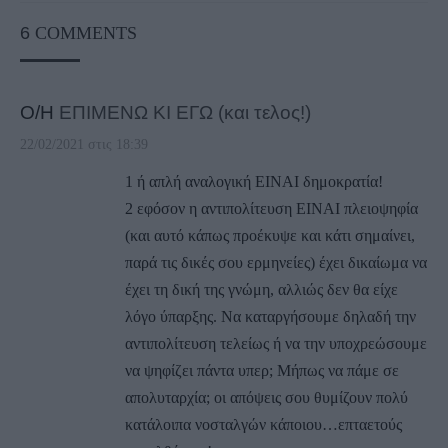
6
COMMENTS
Ο/Η
ΕΠΙΜΕΝΩ ΚΙ ΕΓΩ (και τελος!)
22/02/2021 στις 18:39
1 ή απλή αναλογική ΕΙΝΑΙ δημοκρατία!
2 εφόσον η αντιπολίτευση ΕΙΝΑΙ πλειοψηφία
(και αυτό κάπως προέκυψε και κάτι σημαίνει,
παρά τις δικές σου ερμηνείες) έχει δικαίωμα να
έχει τη δική της γνώμη, αλλιώς δεν θα είχε
λόγο ύπαρξης. Να καταργήσουμε δηλαδή την
αντιπολίτευση τελείως ή να την υποχρεώσουμε
να ψηφίζει πάντα υπερ; Μήπως να πάμε σε
απολυταρχία; οι απόψεις σου θυμίζουν πολύ
κατάλοιπα νοσταλγών κάποιου…επταετούς