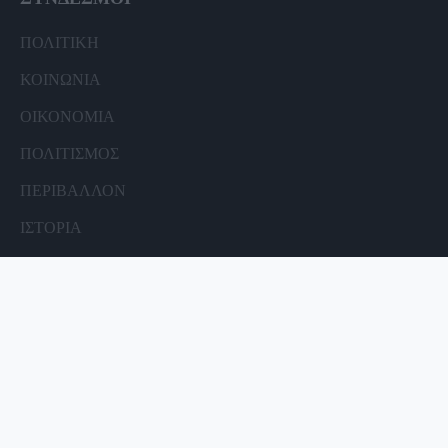
ΠΟΛΙΤΙΚΗ
ΚΟΙΝΩΝΙΑ
ΟΙΚΟΝΟΜΙΑ
ΠΟΛΙΤΙΣΜΟΣ
ΠΕΡΙΒΑΛΛΟΝ
ΙΣΤΟΡΙΑ
ΧΡΟΝΟΓΡΑΦΗΜΑΤΑ
ΣΥΝΔΕΣΜΟΙ
ΑΘΛΗΤΙΣΜΟΣ
ΘΕΜΑΤΑ
ΝΑΥΤΙΚΕΣ ΙΣΤΟΡΙΕΣ