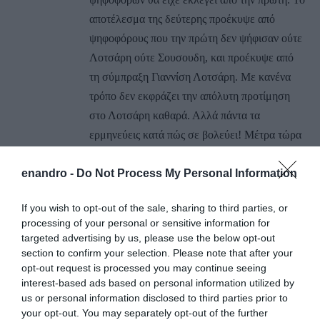
αποτέλεσμα της δεύτερης προέκυψε από
ψηφοφόρους που την πρώτη δεν ψήφισαν ούτε
Λοτσάρη ούτε Σουσουδη, και προέκυψε από
τη σύμπραξη Γιαννίση Λοτσάρη. Με κανένα
τρόπο δεν εκφράζει την απόλυτη προτίμηση
στο Λοτσάρη καθαρά. Αλλά πάντα τα
ερμηνεύεις κατά πώς σε βολεύει! Μέτρα τώρα
τις έδρες σου και κλαίγε!
enandro -
Do Not Process My Personal Information
ΑΠΑΝΤΗΣΗ ΕΝ ΑΝΔΡΩ και τέλος
Καλή η εξήγηση σας. Έτσι είναι αν έτσι
If you wish to opt-out of the sale, sharing to third parties, or
processing of your personal or sensitive information for
νομίζετε. Ατυχώς για εσάς υπήρξε και
targeted advertising by us, please use the below opt-out
ΔΕΥΤΕΡΟΣ ΓΥΡΟΣ που πήρε ο Λοτσάρης
section to confirm your selection. Please note that after your
51% και είναι δήμαρχος όλης της Άνδρου. Το
opt-out request is processed you may continue seeing
interest-based ads based on personal information utilized by
αλλοπρόσαλλο εκλογικό σύστημα ΣΥΡΙΖΑ
us or personal information disclosed to third parties prior to
τελείωσε.
your opt-out. You may separately opt-out of the further