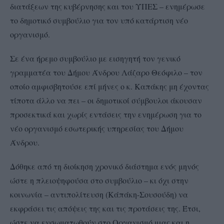
διατάξεων της κυβέρνησης και του ΥΠΕΣ – ενημέρωσε
το δημοτικό συμβούλιο για τον υπό κατάρτιση νέο
οργανισμό.
Σε ένα ήρεμο συμβούλιο με εισηγητή τον γενικό
γραμματέα του Δήμου Άνδρου Λάζαρο Θεόφιλο – τον
οποίο αμφισβητούσε επί μήνες ο κ. Καπάκης μη έχοντας
τίποτα άλλο να πει – οι δημοτικοί σύμβουλοι άκουσαν
προσεκτικά και χωρίς εντάσεις την ενημέρωση για το
νέο οργανισμό εσωτερικής υπηρεσίας του Δήμου
Άνδρου.
Δόθηκε από τη διοίκηση χρονικό διάστημα ενός μηνός
ώστε η πλειοψηφούσα στο συμβούλιο – κι όχι στην
κοινωνία – αντιπολίτευση (Κάπάκη-Σουσούδη) να
εκφράσει τις απόψεις της και τις προτάσεις της. Έτσι,
ώστε να ενσωματωθούν στο Οργανισμό μιας και η