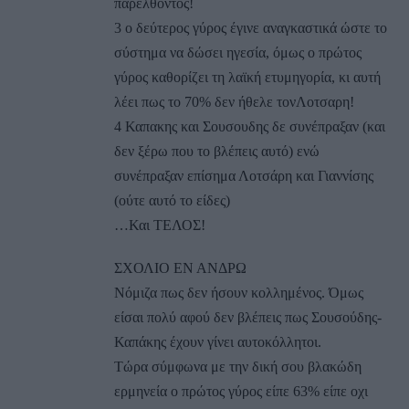
παρελθόντος!
3 ο δεύτερος γύρος έγινε αναγκαστικά ώστε το
σύστημα να δώσει ηγεσία, όμως ο πρώτος
γύρος καθορίζει τη λαϊκή ετυμηγορία, κι αυτή
λέει πως το 70% δεν ήθελε τονΛοτσαρη!
4 Καπακης και Σουσουδης δε συνέπραξαν (και
δεν ξέρω που το βλέπεις αυτό) ενώ
συνέπραξαν επίσημα Λοτσάρη και Γιαννίσης
(ούτε αυτό το είδες)
…Και ΤΕΛΟΣ!
ΣΧΟΛΙΟ ΕΝ ΑΝΔΡΩ
Νόμιζα πως δεν ήσουν κολλημένος. Όμως
είσαι πολύ αφού δεν βλέπεις πως Σουσούδης-
Καπάκης έχουν γίνει αυτοκόλλητοι.
Τώρα σύμφωνα με την δική σου βλακώδη
ερμηνεία ο πρώτος γύρος είπε 63% είπε οχι