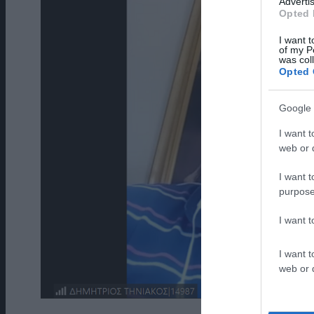
Advertis
Opted 
I want t
of my P
was col
Opted 
Google 
I want t
web or d
I want t
purpose
I want 
I want t
web or d