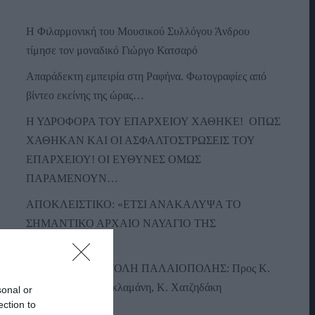
Η Φιλαρμονική του Μουσικού Συλλόγου Άνδρου
τίμησε τον μοναδικό Γιώργο Κατσαρό
Απαράδεκτη εμπειρία στη Ραφήνα. Φωτογραφίες από
βίντεο εκείνης της ώρας…
Η ΥΔΡΟΦΟΡΑ ΤΟΥ ΕΠΑΡΧΕΙΟΥ ΧΑΘΗΚΕ! ΟΠΩΣ
ΧΑΘΗΚΑΝ ΚΑΙ ΟΙ ΑΣΦΑΛΤΟΣΤΡΩΣΕΙΣ ΤΟΥ
ΕΠΑΡΧΕΙΟΥ! ΟΙ ΕΥΘΥΝΕΣ ΟΜΩΣ
ΠΑΡΑΜΕΝΟΥΝ…
ΑΠΟΚΛΕΙΣΤΙΚΟ: «ΕΤΣΙ ΑΝΑΚΑΛΥΨΑ ΤΟ
ΣΗΜΑΝΤΙΚΟ ΑΡΧΑΙΟ ΝΑΥΑΓΙΟ ΤΗΣ
ΑΝΔΡΟΥ!…»
ΑΝΟΙΧΤΗ ΕΠΙΣΤΟΛΗ ΠΑΛΑΙΟΠΟΛΗΣ: Προς K.
Μητσοτάκη, N. Κακλαμάνη, K. Χατζηδάκη
sonal or
ection to