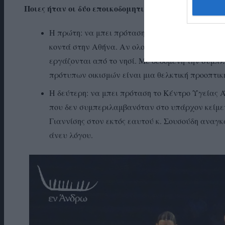
Ποιες ήταν οι δύο εποικοδομητικές προτάσεις του Δ.
Η πρώτη: να μπει πρόταση στο σχέδιο που να λέε
κοντά στην Αθήνα. Αν ολοκληρωθούν οι υποδομές
εργάζονται από το νησί. Με δεδομένη την συμπλ
πρότυπων οικισμών είναι μια θελκτική προοπτική
Η δεύτερη: να μπει πρόταση το Κέντρο Υγείας Ά
που δεν συμπεριλαμβανόταν στο υπάρχον κείμεν
Γιαννίσης στον εκτός εαυτού κ. Σουσούδη αναγκ
άνευ λόγου.