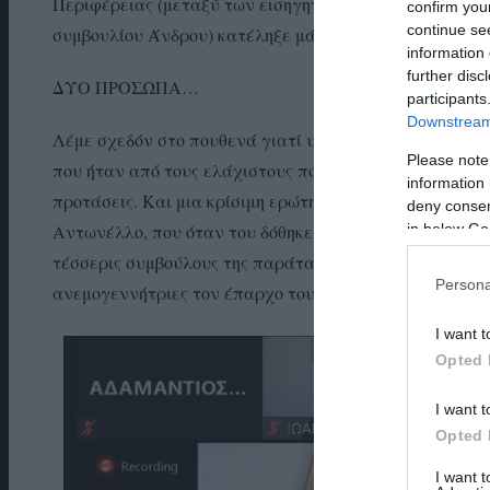
Περιφέρειας (μεταξύ των εισηγητών Γ. Τσεκούρα και τη
confirm you
continue se
συμβουλίου Άνδρου) κατέληξε μάλλον στο… πουθενά! 
information 
further disc
ΔΥΟ ΠΡΟΣΩΠΑ…
participants
Downstream 
Λέμε σχεδόν στο πουθενά γιατί υπήρξαν δύο εποικοδομ
Please note
που ήταν από τους ελάχιστους που διάβασε το κείμενο 
information 
προτάσεις. Και μια κρίσιμη ερώτηση που έγινε από τον
deny consent
in below Go
Αντωνέλλο, που όταν του δόθηκε ο λόγος, άλλαξε την 
τέσσερις συμβούλους της παράταξης Καπάκη που προσή
Persona
ανεμογεννήτριες τον έπαρχο του 2015-16… Δημήτρη Λο
I want t
Opted 
I want t
Opted 
I want 