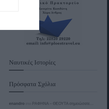
Ναυτικές Ιστορίες
Πρόσφατα Σχόλια
enandro
στο
ΡΑΦΗΝΑ – ΘΕΟΥΤΑ σημειώσατε…