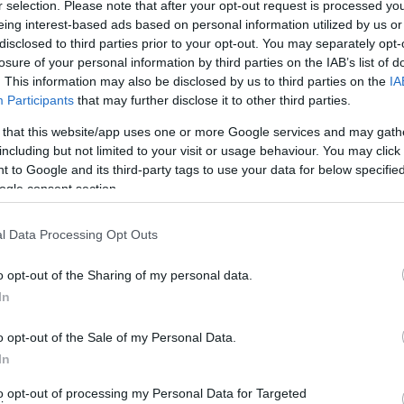
ς συζύγου του Τίνα Τσούτσου και του δημοτικού
r selection. Please note that after your opt-out request is processed y
eing interest-based ads based on personal information utilized by us or
Ή, σχεδόν στο πουθενά…
disclosed to third parties prior to your opt-out. You may separately opt-
losure of your personal information by third parties on the IAB’s list of
. This information may also be disclosed by us to third parties on the
IA
Participants
that may further disclose it to other third parties.
ητικές προτάσεις του αντιδημάρχου Δημήτρη Γιαννίση,
 that this website/app uses one or more Google services and may gath
των 300 σελίδων και προσήλθε μελετημένος με δύο
including but not limited to your visit or usage behaviour. You may click 
 προσεκτικό, επιμελή και με παραγωγική σκέψη, Γιάννη
 to Google and its third-party tags to use your data for below specifi
ogle consent section.
πορεία της συνεδρίασης – αφήνοντας άναυδους και τους
λθαν με την γραμμή: καταγγέλλουμε για τις
l Data Processing Opt Outs
τσάρη!!!
o opt-out of the Sharing of my personal data.
In
o opt-out of the Sale of my Personal Data.
In
to opt-out of processing my Personal Data for Targeted