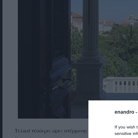
enandro 
If you wish 
Τελικά τέσσερις ώρες ατέρμονης συζήτησης για το τι π
sensitive in