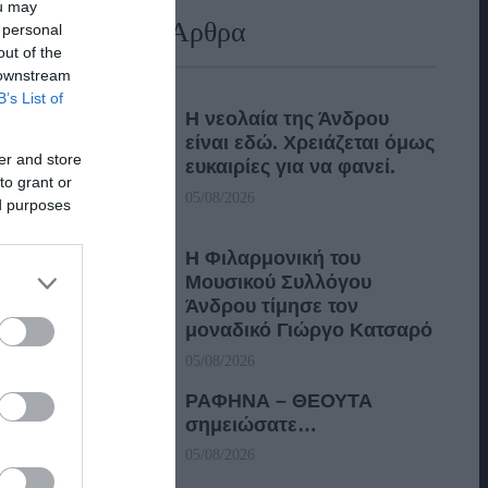
ou may
Πρόσφατα Άρθρα
 personal
out of the
 downstream
B’s List of
Η νεολαία της Άνδρου
είναι εδώ. Χρειάζεται όμως
er and store
ευκαιρίες για να φανεί.
to grant or
05/08/2026
ed purposes
Η Φιλαρμονική του
Μουσικού Συλλόγου
Άνδρου τίμησε τον
μοναδικό Γιώργο Κατσαρό
05/08/2026
ΡΑΦΗΝΑ – ΘΕΟΥΤΑ
σημειώσατε…
05/08/2026