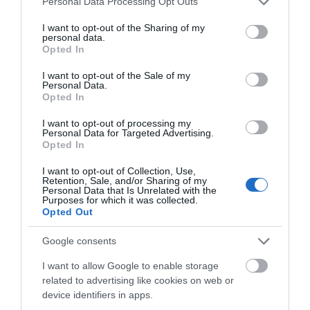
Personal Data Processing Opt Outs
services and may gather and store information including but
not limited to your visit or usage behaviour. You may click to
I want to opt-out of the Sharing of my
personal data.
grant or deny consent to Google and its third-party tags to
Opted In
use your data for below specified purposes in below Google
consent section.
I want to opt-out of the Sale of my
Personal Data.
Opted In
I want to opt-out of processing my
Personal Data for Targeted Advertising.
Opted In
I want to opt-out of Collection, Use,
Αποθήκευσε το όνομά μου, email, και τον ιστότοπο μου σε
Retention, Sale, and/or Sharing of my
Personal Data that Is Unrelated with the
αυτόν τον πλοηγό για την επόμενη φορά που θα σχολιάσω.
Purposes for which it was collected.
Opted Out
Google consents
I want to allow Google to enable storage
related to advertising like cookies on web or
device identifiers in apps.