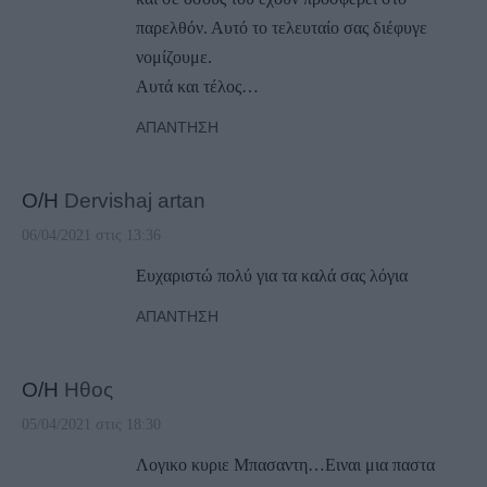
παρελθόν. Αυτό το τελευταίο σας διέφυγε
νομίζουμε.
Αυτά και τέλος…
ΑΠΆΝΤΗΣΗ
Ο/Η
Dervishaj artan
06/04/2021 στις 13:36
Ευχαριστώ πολύ για τα καλά σας λόγια
ΑΠΆΝΤΗΣΗ
Ο/Η
Ηθος
05/04/2021 στις 18:30
Λογικο κυριε Μπασαντη…Ειναι μια παστα