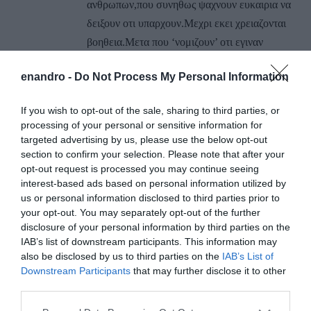
ανθρωπων,που συνηθως ψαχνουν ευκαιρια να
δειξουν οτι υπαρχουν.Μεχρι εκει χρειαζονται
βοηθεια.Μετα που ‘νομιζουν’ οτι εγιναν
γνωστοι και ο κοσμος περιστρεφεται γυρω
enandro -
Do Not Process My Personal Information
τους….
ΑΠΆΝΤΗΣΗ
If you wish to opt-out of the sale, sharing to third parties, or
processing of your personal or sensitive information for
targeted advertising by us, please use the below opt-out
ΑΦΉΣΤΕ ΈΝΑ ΣΧΌΛΙΟ
section to confirm your selection. Please note that after your
opt-out request is processed you may continue seeing
interest-based ads based on personal information utilized by
us or personal information disclosed to third parties prior to
Η ηλ. διεύθυνση σας δεν δημοσιεύεται.
Τα υποχρεωτικά πεδία
your opt-out. You may separately opt-out of the further
σημειώνονται με
*
disclosure of your personal information by third parties on the
IAB’s list of downstream participants. This information may
also be disclosed by us to third parties on the
IAB’s List of
Downstream Participants
that may further disclose it to other
third parties.
Please note that this website/app uses one or more Google