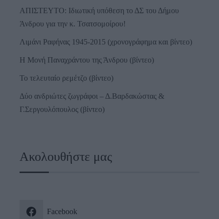
ΑΠΙΣΤΕΥΤΟ: Ιδιωτική υπόθεση το ΔΣ του Δήμου
Άνδρου για την κ. Τσατσομοίρου!
Λιμάνι Ραφήνας 1945-2015 (χρονογράφημα και βίντεο)
Η Μονή Παναχράντου της Άνδρου (βίντεο)
Το τελευταίο ρεμέτζο (βίντεο)
Δύο ανδριώτες ζωγράφοι – Δ.Βαρδακώστας &
Γ.Σεργουλόπουλος (βίντεο)
Ακολουθήστε μας
Facebook