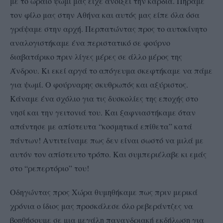
με το ωραίο ψωμί μας είχε ανοίξει την καρδιά. Πήραμε
τον φίλο μας στην Αθήνα και αυτός μας είπε όλα όσα
γράψαμε στην αρχή. Περπατώντας προς το αυτοκίνητο
αναλογιστήκαμε ένα περιστατικό σε φούρνο
διαβατάρικο πριν λίγες μέρες σε άλλο μέρος της
Άνδρου. Κι εκεί αργά το απόγευμα σκεφτήκαμε να πάμε
για ψωμί. Ο φούρναρης σκυθρωπός και αξύριστος.
Κάναμε ένα σχόλιο για τις δυσκολίες της εποχής στο
νησί και την γειτονιά του. Και ξα
φνιαστήκαμε όταν
απάντησε με απίστευτα “κοσμητικά επίθετα” κατά
πάντων! Αντιτείναμε πως δεν είναι σωστό να μιλά με
αυτόν τον απίστευτο τρόπο. Και συμπεριέλαβε κι εμάς
στο “ρεπερτόριο” του!
Οδηγώντας προς Χώρα θυμηθήκαμε πως πριν μερικά
χρόνια ο ίδιος μας προσκάλεσε όλο ρεβεράντζες να
βοηθήσουμε σε μια μεγάλη πανανδριακή εκδήλωση για