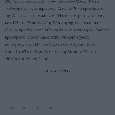
595 ήταν οι εισαγωγές νέων ασθενών Covid-19 στα
νοσοκομεία της επικράτειας. Στα 1.578 τα κρούσματα
της Αττικής εκ των οποίων 454 στο κέντρο της Αθήνας
και 435 στη Θεσσαλονίκη. Έξαρση της νόσου και στα
δυτικά προάστια της Αθήνας όπου εντοπίστηκαν 246 νέα
κρούσματα. Παράλληλα στην υπόλοιπη χώρα
καταγράφηκαν 114 κρούσματα στην Αχαΐα, 51 στη
Βοιωτία, 62 στο Ηράκλειο, 85 στη Λάρισα, 74 στην
Πέλλα και 56 στις Σέρρες.
«ΕΝ ΑΝΔΡΩ»