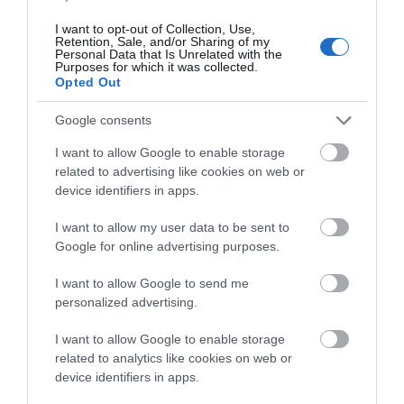
I want to opt-out of Collection, Use,
Retention, Sale, and/or Sharing of my
Personal Data that Is Unrelated with the
Προτεινόμενα άρθρα
Purposes for which it was collected.
Opted Out
Google consents
Φωτογραφίες-κειμήλια από καλοκαίρια στην Άνδρο –
I want to allow Google to enable storage
Από τον 19ο αιώνα μέχρι και την δεκαετία του 1970
related to advertising like cookies on web or
device identifiers in apps.
Η Άνδρος συνεχίζει να μπαρκάρει…
I want to allow my user data to be sent to
ΤΟ ΜΕΓΑΛΥΤΕΡΟ ΠΑΝΗΓΥΡΙ ΤΗΣ ΑΝΔΡΟΥ: Του
Google for online advertising purposes.
Σωτήρος στην Άρνη!…
I want to allow Google to send me
ΟΡΜΟΣ ΚΟΡΘΙΟΥ: Όταν η φωτογραφία γίνεται μνήμη
personalized advertising.
ΦΕΣΤΙΒΑΛ ΑΝΔΡΟΥ: Ένα βαθυστόχαστο έργο του
I want to allow Google to enable storage
Μπέκετ
related to analytics like cookies on web or
device identifiers in apps.