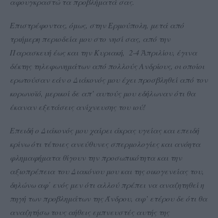
αφουγκραστώ τα προβλήματά σας.
Επιστρέφοντας, όμως, στην Ερμούπολη, μετά από
τριήμερη περιοδεία μου στο νησί σας, από την
Παρασκευή έως και την Κυριακή, 2-4 Ἀπριλίου, έγινα
δέκτης τηλεφωνημάτων από πολλούς Ανδρίους, οι οποίοι
ερωτούσαν εάν ο Διάκονός μου έχει προσβληθεί από τον
κορωνοϊό, μερικοί δε απ’ αυτούς μου εδήλωναν ότι θα
έκαναν εξετάσεις ανίχνευσης του ιού!
Επειδή ο Διάκονός μου χαίρει άκρας υγείας και επειδή
κρίνω ότι τέτοιες ανεύθυνες σπερμολογίες και ανόητα
φλημαφήματα θίγουν την προσωπικότητα και την
αξιοπρέπεια του Διακόνου μου και της οικογενείας του,
δηλώνω αφ΄ ενός μεν ότι αλλού πρέπει να αναζητηθεί η
πηγή των προβλημάτων της Άνδρου, αφ’ ετέρου δε ότι θα
αναζητήσω τους αήθεις εμπνευστές αυτής της