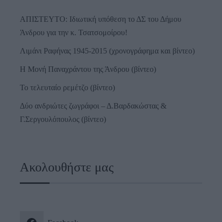
ΑΠΙΣΤΕΥΤΟ: Ιδιωτική υπόθεση το ΔΣ του Δήμου
Άνδρου για την κ. Τσατσομοίρου!
Λιμάνι Ραφήνας 1945-2015 (χρονογράφημα και βίντεο)
Η Μονή Παναχράντου της Άνδρου (βίντεο)
Το τελευταίο ρεμέτζο (βίντεο)
Δύο ανδριώτες ζωγράφοι – Δ.Βαρδακώστας &
Γ.Σεργουλόπουλος (βίντεο)
Ακολουθήστε μας