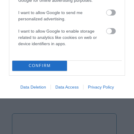
Google for online advertising purposes.
Αποθήκευσε το όνομά μου, email, και τον ιστότοπο μου σε
I want to allow Google to send me
αυτόν τον πλοηγό για την επόμενη φορά που θα σχολιάσω.
personalized advertising.
I want to allow Google to enable storage
related to analytics like cookies on web or
device identifiers in apps.
CONFIRM
Data Deletion
Data Access
Privacy Policy