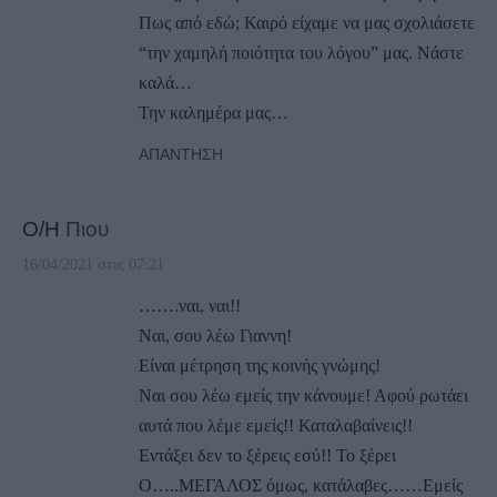
Πως από εδώ; Καιρό είχαμε να μας σχολιάσετε
“την χαμηλή ποιότητα του λόγου” μας. Νάστε
καλά…
Την καλημέρα μας…
ΑΠΆΝΤΗΣΗ
Ο/Η
Πιου
16/04/2021 στις 07:21
…….ναι, ναι!!
Ναι, σου λέω Γιαννη!
Είναι μέτρηση της κοινής γνώμης!
Ναι σου λέω εμείς την κάνουμε! Αφού ρωτάει
αυτά που λέμε εμείς!! Καταλαβαίνεις!!
Εντάξει δεν το ξέρεις εσύ!! Το ξέρει
Ο…..ΜΕΓΑΛΟΣ όμως, κατάλαβες……Εμείς