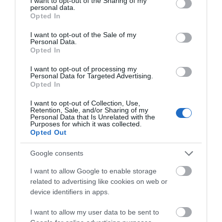
not limited to your visit or usage behaviour. You may click to
I want to opt-out of the Sharing of my
personal data.
grant or deny consent to Google and its third-party tags to
Opted In
use your data for below specified purposes in below Google
consent section.
I want to opt-out of the Sale of my
Η ηλ. διεύθυνση σας δεν δημοσιεύεται.
Τα υποχρεωτικά πεδία
Personal Data.
Opted In
σημειώνονται με
*
I want to opt-out of processing my
Personal Data for Targeted Advertising.
Opted In
I want to opt-out of Collection, Use,
Retention, Sale, and/or Sharing of my
Personal Data that Is Unrelated with the
Purposes for which it was collected.
Opted Out
Google consents
I want to allow Google to enable storage
related to advertising like cookies on web or
device identifiers in apps.
I want to allow my user data to be sent to