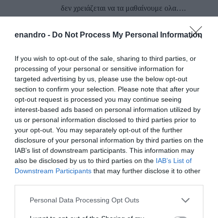
δεν χρειάζεται να τα μαθαίνουμε ολα….
Ναι σου λέω, πηρανε τηλέφωνο και τη θεία
Ορσαλια και μου τα πε.
enandro -
Do Not Process My Personal Information
Αχ! Παω να φτιάξω κουραμπιέδες, παστακια
If you wish to opt-out of the sale, sharing to third parties, or
και παστουλες να γιορτάσουμε το
processing of your personal or sensitive information for
αποτέλεσμα!! Πάω να βγάλω απ το σκρινιο το
targeted advertising by us, please use the below opt-out
καλά ποτήρια για το βερμούτ.
section to confirm your selection. Please note that after your
opt-out request is processed you may continue seeing
80% μπροστά θα είμαστε!! 80%!!!
interest-based ads based on personal information utilized by
Τι; δεν το πιστεύεις!!
us or personal information disclosed to third parties prior to
Θα το δεις και αν δεν το δεις, που δεν θα το
your opt-out. You may separately opt-out of the further
δεις Γιάννη, να πιστέψεις ότι μας πει
disclosure of your personal information by third parties on the
IAB’s list of downstream participants. This information may
ο…..ΜΕΓΆΛΟΣ!!
also be disclosed by us to third parties on the
IAB’s List of
Αχ παω……
Downstream Participants
that may further disclose it to other
third parties.
ΑΠΆΝΤΗΣΗ
Please note that this website/app uses one or more Google
Personal Data Processing Opt Outs
services and may gather and store information including but
ΑΦΉΣΤΕ ΈΝΑ ΣΧΌΛΙΟ